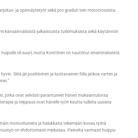
arjoitus- ja opinnäytetyöt sekä pro gradun tein motocrossista.
i kansainvälisistä julkaistuista tutkimuksista sekä käytännön
pulle oli suuri, mutta Konttinen on nauttinut ensimmäisestä
in. Siitä jäi positiivinen ja luottavainen fiilis jatkoa varten ja
min.”
nen, jotka ovat selvästi parantuneet hänen mukaantulonsa
rapia ja teippaus ovat hänelle työn kautta tulleita uusista
ittäin motivoituneita ja halukkaita tekemään kovaa työtä
nustyö on ehdottomasti mieluisaa. Paineita varmasti huippu-