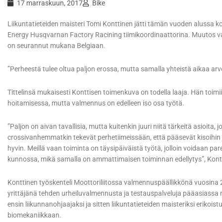
17 marraskuun, 2017
Bike
Liikuntatieteiden maisteri Tomi Konttinen jätti tämän vuoden alussa k
Energy Husqvarnan Factory Racining tiimikoordinaattorina. Muutos vaikutt
on seurannut mukana Belgiaan.
”Perheestä tulee oltua paljon erossa, mutta samalla yhteistä aikaa a
Tittelinsä mukaisesti Konttisen toimenkuva on todella laaja. Hän toimi
hoitamisessa, mutta valmennus on edelleen iso osa työtä.
”Paljon on aivan tavallisia, mutta kuitenkin juuri niitä tärkeitä asioita, 
crossivanhemmatkin tekevät perhetiimeissään, että pääsevät kisoihin 
hyvin. Meillä vaan toiminta on täysipäiväistä työtä, jolloin voidaan pa
kunnossa, mikä samalla on ammattimaisen toiminnan edellytys”, Kont
Konttinen työskenteli Moottoriliitossa valmennuspäällikkönä vuosina
yrittäjänä tehden urheiluvalmennusta ja testauspalveluja pääasiassa 
ensin liikunnanohjaajaksi ja sitten liikuntatieteiden maisteriksi erikoi
biomekaniikkaan.