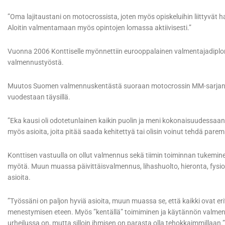
”Oma lajitaustani on motocrossista, joten myös opiskeluihin liittyvät h
Aloitin valmentamaan myös opintojen lomassa aktiivisesti.”
Vuonna 2006 Konttiselle myönnettiin eurooppalainen valmentajadiplom
valmennustyöstä.
Muutos Suomen valmennuskentästä suoraan motocrossin MM-sarjan hui
vuodestaan täysillä.
”Eka kausi oli odotetunlainen kaikin puolin ja meni kokonaisuudessaan hyv
myös asioita, joita pitää saada kehitettyä tai olisin voinut tehdä parem
Konttisen vastuulla on ollut valmennus sekä tiimin toiminnan tukemi
myötä. Muun muassa päivittäisvalmennus, lihashuolto, hieronta, fysiote
asioita.
”Työssäni on paljon hyviä asioita, muun muassa se, että kaikki ovat er
menestymisen eteen. Myös ”kentällä” toimiminen ja käytännön valmen
urheilussa on, mutta silloin ihmisen on parasta olla tehokkaimmillaan.”