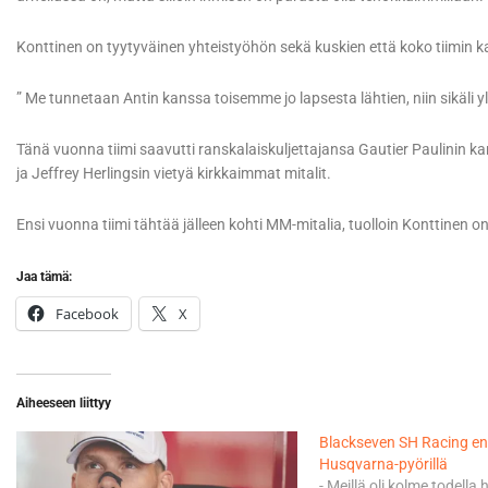
Konttinen on tyytyväinen yhteistyöhön sekä kuskien että koko tiimin 
” Me tunnetaan Antin kanssa toisemme jo lapsesta lähtien, niin sikäli yllä
Tänä vuonna tiimi saavutti ranskalaiskuljettajansa Gautier Paulini
ja Jeffrey Herlingsin vietyä kirkkaimmat mitalit.
Ensi vuonna tiimi tähtää jälleen kohti MM-mitalia, tuolloin Konttinen o
Jaa tämä:
Facebook
X
Aiheeseen liittyy
Blackseven SH Racing en
Husqvarna-pyörillä
- Meillä oli kolme todella