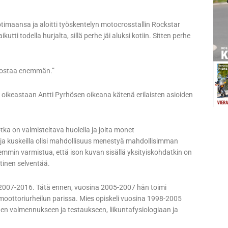
otimaansa ja aloitti työskentelyn motocrosstallin Rockstar
i todella hurjalta, sillä perhe jäi aluksi kotiin. Sitten perhe
rvostaa enemmän.”
i oikeastaan Antti Pyrhösen oikeana kätenä erilaisten asioiden
jotka on valmisteltava huolella ja joita monet
ja kuskeilla olisi mahdollisuus menestyä mahdollisimman
remmin varmistua, että ison kuvan sisällä yksityiskohdatkin on
tinen selventää.
 2007-2016. Tätä ennen, vuosina 2005-2007 hän toimi
moottoriurheilun parissa. Mies opiskeli vuosina 1998-2005
stuen valmennukseen ja testaukseen, liikuntafysiologiaan ja