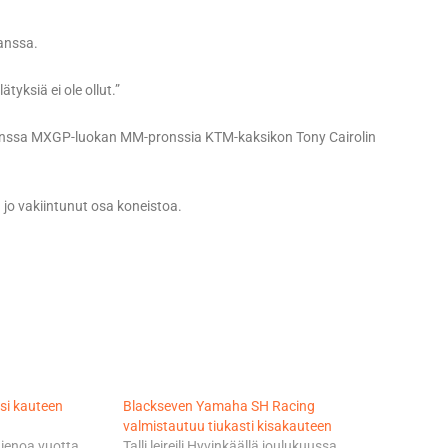
kanssa.
tyksiä ei ole ollut.”
n kanssa MXGP-luokan MM-pronssia KTM-kaksikon Tony Cairolin
n jo vakiintunut osa koneistoa.
si kauteen
Blackseven Yamaha SH Racing
valmistautuu tiukasti kisakauteen
 hienoa vuotta
Talli leireili Hyvinkäällä joulukuussa