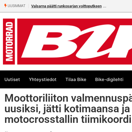
Valsarna päätti runkosarjan voittoputkeen
UUSIMMAT
Uutiset
Yhteystiedot
Tilaa Bike
Bike-digilehti
Moottoriliiton valmennuspä
uusiksi, jätti kotimaansa ja
motocrosstallin tiimikoord