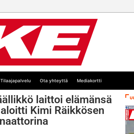
Tilaajapalvelu
Ota yhteyttä
Mediakortti
ällikkö laittoi elämänsä
U
 aloitti Kimi Räikkösen
inaattorina