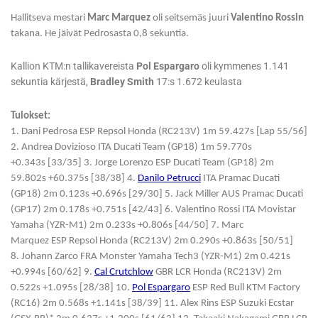
Hallitseva mestari
Marc Marquez
oli seitsemäs juuri
Valentino Rossin
takana. He jäivät Pedrosasta 0,8 sekuntia.
Kallion KTM:n tallikavereista
Pol Espargaro
oli kymmenes 1.141
sekuntia kärjestä,
Bradley Smith
17:s 1.672 keulasta
Tulokset:
1. Dani Pedrosa ESP Repsol Honda (RC213V) 1m 59.427s [Lap 55/56]
2. Andrea Dovizioso ITA Ducati Team (GP18) 1m 59.770s
+0.343s [33/35] 3. Jorge Lorenzo ESP Ducati Team (GP18) 2m
59.802s +60.375s [38/38] 4.
Danilo Petrucci
ITA Pramac Ducati
(GP18) 2m 0.123s +0.696s [29/30] 5. Jack Miller AUS Pramac Ducati
(GP17) 2m 0.178s +0.751s [42/43] 6. Valentino Rossi ITA Movistar
Yamaha (YZR-M1) 2m 0.233s +0.806s [44/50] 7. Marc
Marquez ESP Repsol Honda (RC213V) 2m 0.290s +0.863s [50/51]
8. Johann Zarco FRA Monster Yamaha Tech3 (YZR-M1) 2m 0.421s
+0.994s [60/62] 9.
Cal Crutchlow
GBR LCR Honda (RC213V) 2m
0.522s +1.095s [28/38] 10.
Pol Espargaro
ESP Red Bull KTM Factory
(RC16) 2m 0.568s +1.141s [38/39] 11. Alex Rins ESP Suzuki Ecstar