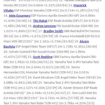
(GSX-RR)* 2m 0.627s +1.200s [61/63] 12. Takaaki Nakagami GBR LCR
Honda (RC213V) 2m 0.664s +1.237s [63/64] 13.
Maverick
Viñales
ESP Movistar Yamaha (YZR-M1) 2m 0.714s +1.287s [55/72]
14.
Aleix Espargaro
ESP Factory Aprilia Gresini (RS-GP) 2m 0.866s
+1.439s [34/40] 15.
Tito Rabat
ESP Reale Avintia (GP17) 2m 0.912s
+1.485s [66/66] 16.
Andrea Iannone
ITA Suzuki Ecstar (GSX-RR) 2m
1.027s +1.600s [27/41] 17.
Bradley Smith
GBR Red Bull KTM Factory
(RC16) 2m 1.099s +1.672s [29/39] 18. Franco Morbidelli ESP EG 0,0
Marc VDS (RC213V)* 2m 1.161s +1.734s [61/62] 19.
Alvaro
Bautista
ESP Angel Nieto Team (GP17) 2m 1.728s +2.301s [30/40]
20. Sylvain Guintoli FRA Suzuki Ecstar (GSX-RR) 2m 1.864s
+2.437s [37/58] 21.
Scott Redding
GBR Factory Aprilia Gresini (RS-
GP) 2m 1.962s +2.535s [40/51] 22. Yamaha Test 3 JPN Yamaha Test
Rider (YZR-M1) 2m 2.044s +2.617s [26/28] 23. Yonny
Hernandez COL Monster Yamaha Tech3 (YZR-M1) 2m 2.053s
+2.626s [47/47] 24. Karel Abraham CZE Angel Nieto Team (GP16) 2m
2.088s +2.661s [46/46] 25. Yamaha Test 2 JPN Yamaha Test Rider
(YZR-M1) 2m 2.527s +3.100s [23/39] 26. Xavier Simeon ESP Reale
Avintia (GP16)* 2m 2.946s +3.519s [45/47] 27. Tom Luthi SWI EG
0,0 Marc VDS (RC213V)* 2m 3.732s +4.305s [57/58] 28. Yamaha
Test 1 JPN Yamaha Test Rider (YZR-M1) 2m 3.786s +4.359s [3/3]