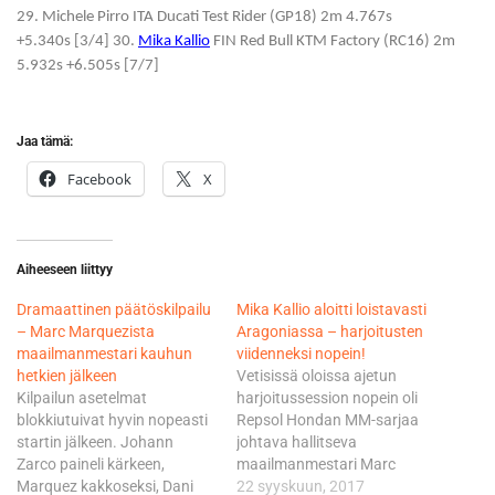
29. Michele Pirro ITA Ducati Test Rider (GP18) 2m 4.767s
+5.340s [3/4] 30.
Mika Kallio
FIN Red Bull KTM Factory (RC16) 2m
5.932s +6.505s [7/7]
Jaa tämä:
Facebook
X
Aiheeseen liittyy
​Dramaattinen päätöskilpailu
Mika Kallio aloitti loistavasti
– Marc Marquezista
Aragoniassa – harjoitusten
maailmanmestari kauhun
viidenneksi nopein!
hetkien jälkeen
Vetisissä oloissa ajetun
Kilpailun asetelmat
harjoitussession nopein oli
blokkiutuivat hyvin nopeasti
Repsol Hondan MM-sarjaa
startin jälkeen. Johann
johtava hallitseva
Zarco paineli kärkeen,
maailmanmestari Marc
Marquez kakkoseksi, Dani
Marquez ennen
22 syyskuun, 2017