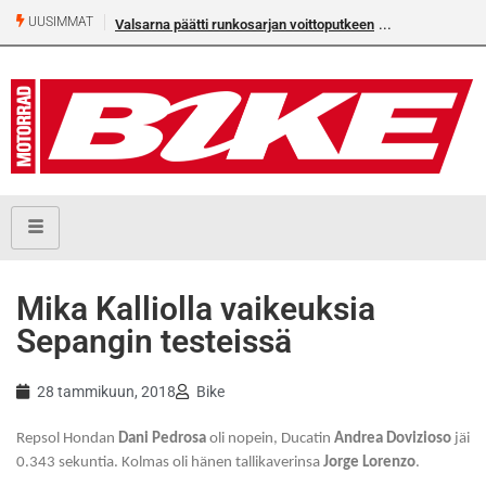
UUSIMMAT
Valsarna päätti runkosarjan voittoputkeen
Mika Kalliolla vaikeuksia
Sepangin testeissä
28 tammikuun, 2018
Bike
Repsol Hondan
Dani Pedrosa
oli nopein, Ducatin
Andrea Dovizioso
jäi
0.343 sekuntia. Kolmas oli hänen tallikaverinsa
Jorge Lorenzo
.