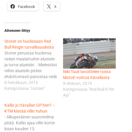
Facebook
X
Aiheeseen liittyy
Stoner on huolissaan Red
Bull Ringin turvallisuudesta
Stoner perustaa huolensa
radan maalattuihin alueisiin
ja turva-alueisiin. - Mielestäni
niihin alueisiin pitäisi
Niki Tuuli tavoittelee toista
ehdottomasti panostaa vielä
MotoE-voittoa Itävallasta
ennen elokuun puoliväliin
8 heinäkuun, 2016
8 elokuun, 2019
kisaa. Jos menetät pyörän
Kategoriassa "Uutiset"
Kategoriassa "Red Bull KTM
hallinnan kostealla
Ajo"
maalatulla alueella, niin
Kallio jo Itävallan GP:hen? –
vauhti ei ehdi hidastua, vaan
KTM kiistää villin huhun
pyörä pysähtyy vasta
- Alkuperäinen suunnitelma
törmättyään rataa
pitää. Kallio ajaa villin kortin
reunustavaan seinään. -
kisan kauden 13.
Katsojat haluavat nähdä