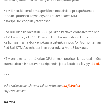
KTM järjestää omalle maaperälleen massiivista pr-tapahtumaa
tänään Qatarissa käynnistyvän kauden uuden MM-
osakilpailuviikonpun yhteydessä.
Red Bull Ringille rakentuu 8000 paikkaa kattava oranssiväritteinen
KTM-katsomo, joka ”Bull” taustallaan tarjoaa aitiopaikan seurata
Kallion ajamia näytöskierroksia ja tietenkin myös Aki Ajon johtaman
Red Bull KTM Ajo-tehdastiimin suorituksia Moto3-luokassa.
KTM on rakentanut Itävallan GP:hen monipuolisen ja taatusti myös
suomalaisia kiinnostavan fanipaketin, josta lisätietoa löytyy
täältä
.
* * *
Mika Kallio kisaa tulevana viikonvaihteena
SM-jääradan
huipennuksessa.
Jaa tämä: