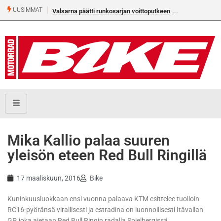
UUSIMMAT
Valsarna päätti runkosarjan voittoputkeen
Mika Kallio palaa suuren
yleisön eteen Red Bull Ringillä
17 maaliskuun, 2016
Bike
Kuninkuusluokkaan ensi vuonna palaava KTM esittelee tuolloin
RC16-pyöränsä virallisesti ja estradina on luonnollisesti Itävallan
GP, joka ajetaan Red Bull Ringin radalla Spielbergissä.