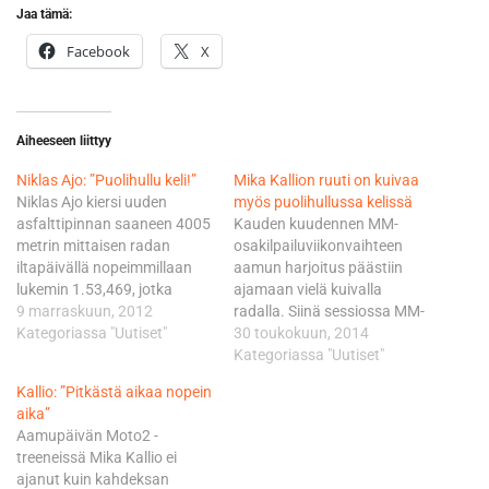
Jaa tämä:
Facebook
X
Aiheeseen liittyy
Niklas Ajo: ”Puolihullu keli!”
Mika Kallion ruuti on kuivaa
Niklas Ajo kiersi uuden
myös puolihullussa kelissä
asfalttipinnan saaneen 4005
Kauden kuudennen MM-
metrin mittaisen radan
osakilpailuviikonvaihteen
iltapäivällä nopeimmillaan
aamun harjoitus päästiin
lukemin 1.53,469, jotka
ajamaan vielä kuivalla
riittivät 24. sijaan. KTM:llä
9 marraskuun, 2012
radalla. Siinä sessiossa MM-
kilpaileva Ajo pystyi
Kategoriassa "Uutiset"
pistekakkonen Kallio oli 11:s
30 toukokuun, 2014
parantamaan aamun
0,928 pohjista ja sarjaa
Kategoriassa "Uutiset"
aikaansa yhdeksällä
johtavasta espanjalaisesta
Kallio: ”Pitkästä aikaa nopein
kymmenyksellä. - Olosuhteet
tiimikaveristaan Esteve
aika”
olivat todella ihan älyttömän
Rabatista, joka paineli
Aamupäivän Moto2 -
huonot. Eihän tällaisessa
lukemat 1.52,860. -
treeneissä Mika Kallio ei
puolihullussa kelissä
Aloitimme samoilla säädöillä
ajanut kuin kahdeksan
ajetuista harjoituksista jää
kuin Le Mensissa ja