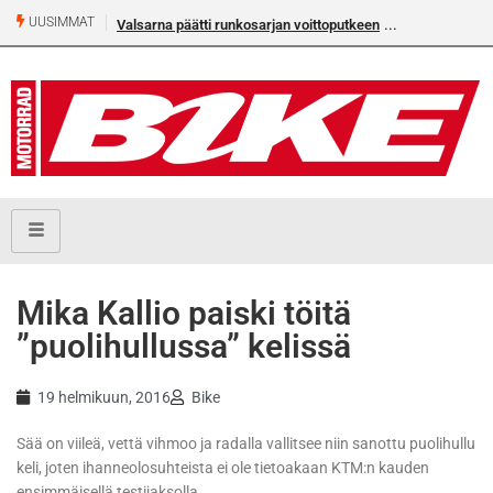
UUSIMMAT
Valsarna päätti runkosarjan voittoputkeen
Mika Kallio paiski töitä
”puolihullussa” kelissä
19 helmikuun, 2016
Bike
Sää on viileä, vettä vihmoo ja radalla vallitsee niin sanottu puolihullu
keli, joten ihanneolosuhteista ei ole tietoakaan KTM:n kauden
ensimmäisellä testijaksolla.