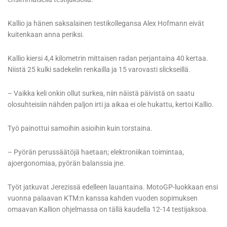
Kallio ja hänen saksalainen testikollegansa Alex Hofmann eivät
kuitenkaan anna periksi.
Kallio kiersi 4,4 kilometrin mittaisen radan perjantaina 40 kertaa.
Niistä 25 kulki sadekelin renkailla ja 15 varovasti slickseillä.
– Vaikka keli onkin ollut surkea, niin näistä päivistä on saatu
olosuhteisiin nähden paljon irti ja aikaa ei ole hukattu, kertoi Kallio.
Työ painottui samoihin asioihin kuin torstaina.
– Pyörän perussäätöjä haetaan; elektroniikan toimintaa,
ajoergonomiaa, pyörän balanssia jne.
Työt jatkuvat Jerezissä edelleen lauantaina. MotoGP-luokkaan ensi
vuonna palaavan KTM:n kanssa kahden vuoden sopimuksen
omaavan Kallion ohjelmassa on tällä kaudella 12-14 testijaksoa.