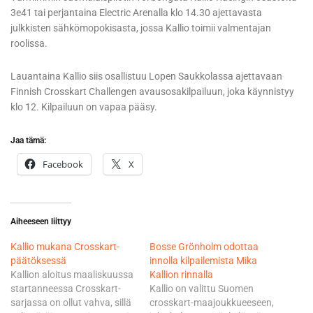
3e41 tai perjantaina Electric Arenalla klo 14.30 ajettavasta
julkkisten sähkömopokisasta, jossa Kallio toimii valmentajan
roolissa.
Lauantaina Kallio siis osallistuu Lopen Saukkolassa ajettavaan
Finnish Crosskart Challengen avausosakilpailuun, joka käynnistyy
klo 12. Kilpailuun on vapaa pääsy.
Jaa tämä:
Facebook
X
Aiheeseen liittyy
Kallio mukana Crosskart-
Bosse Grönholm odottaa
päätöksessä
innolla kilpailemista Mika
Kallion aloitus maaliskuussa
Kallion rinnalla
startanneessa Crosskart-
Kallio on valittu Suomen
sarjassa on ollut vahva, sillä
crosskart-maajoukkueeseen,