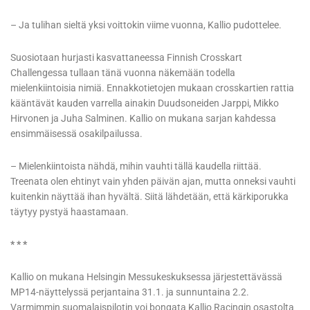
– Ja tulihan sieltä yksi voittokin viime vuonna, Kallio pudottelee.
Suosiotaan hurjasti kasvattaneessa Finnish Crosskart
Challengessa tullaan tänä vuonna näkemään todella
mielenkiintoisia nimiä. Ennakkotietojen mukaan crosskartien rattia
kääntävät kauden varrella ainakin Duudsoneiden Jarppi, Mikko
Hirvonen ja Juha Salminen. Kallio on mukana sarjan kahdessa
ensimmäisessä osakilpailussa.
– Mielenkiintoista nähdä, mihin vauhti tällä kaudella riittää.
Treenata olen ehtinyt vain yhden päivän ajan, mutta onneksi vauhti
kuitenkin näyttää ihan hyvältä. Siitä lähdetään, että kärkiporukka
täytyy pystyä haastamaan.
* * *
Kallio on mukana Helsingin Messukeskuksessa järjestettävässä
MP14-näyttelyssä perjantaina 31.1. ja sunnuntaina 2.2.
Varmimmin suomalaispilotin voi bongata Kallio Racingin osastolta