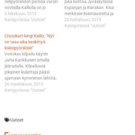
nelipyöräisten parissa varsin
joka kohtaa Jyväskylässä
noviisilla Kalliolla on jo
Espanjan ja Ranskan. Kisa
takanaan yksi voitto.
5 lokakuun, 2013
merkitsee lisämaustetta ja
Päätyönään
Kategoriassa "Uutiset"
vauhdikasta virittäytymistä
25 heinäkuun, 2013
ratamoottoripyöräilyn MM-
Jyväskylän Killerillä
Kategoriassa "Uutiset"
sarjan Moto2-luokassa
ajettavalle Neste Oil Rallin
Crosskart-kingi Kallio: ”Nyt
ajava Kallio on ollut kauden
supererikoiskokeelle. -
on taas aika keskittyä
aikana mukana kolmessa
Varmasti kovat kapinat
kaksipyöräisiin”
osakilpailussa, oman Moto2-
tiedossa. Meillä on kova
Voitokas kilpailu käytiin
luokan ohjelmansa lomassa.
joukkue kasassa, joten
Juha Kankkusen omalla
- Kausi on mennyt ihan
voittoa tietysti lähdetään
jääradalla. Kilpailussa
hienosti. Oman kiireisen
hakemaan. Itse olen ajanut
jokainen kuljettaja pääsi
kisaohjelmani lomassa olen
kilpaa Crosskarteilla viimeksi
ajamaan kymmenen lähtöä,
päässyt osallistumaan vain…
talvella, eikä kokemusta
jotka ajettiin mies miestä
26 maaliskuun, 2013
soraltakaan ole…
vastaan neljän auton
Kategoriassa "Uutiset"
kilpailuina. Kallio voitti
ajamistaan kymmenestä
lähdöstä seitsemän ja oli
kolmessa lähdössä toinen.
Uutiset
Yhteistuloksissa suoritukset
tiesivät Kalliolle vahvaa
ykkössijaa, kakkossijan