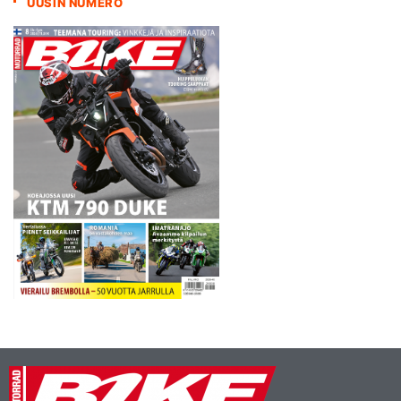
UUSIN NUMERO
mennessä sarjaa johtavalle
Kai Eklundille. Kolmannelle
sijalle ylsi Riku Kankkunen,…