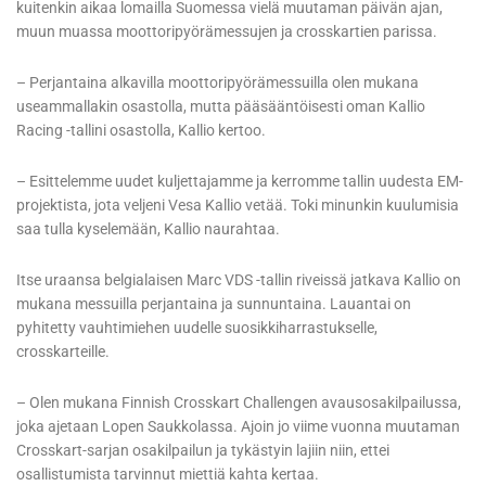
kuitenkin aikaa lomailla Suomessa vielä muutaman päivän ajan,
muun muassa moottoripyörämessujen ja crosskartien parissa.
– Perjantaina alkavilla moottoripyörämessuilla olen mukana
useammallakin osastolla, mutta pääsääntöisesti oman Kallio
Racing -tallini osastolla, Kallio kertoo.
– Esittelemme uudet kuljettajamme ja kerromme tallin uudesta EM-
projektista, jota veljeni Vesa Kallio vetää. Toki minunkin kuulumisia
saa tulla kyselemään, Kallio naurahtaa.
Itse uraansa belgialaisen Marc VDS -tallin riveissä jatkava Kallio on
mukana messuilla perjantaina ja sunnuntaina. Lauantai on
pyhitetty vauhtimiehen uudelle suosikkiharrastukselle,
crosskarteille.
– Olen mukana Finnish Crosskart Challengen avausosakilpailussa,
joka ajetaan Lopen Saukkolassa. Ajoin jo viime vuonna muutaman
Crosskart-sarjan osakilpailun ja tykästyin lajiin niin, ettei
osallistumista tarvinnut miettiä kahta kertaa.