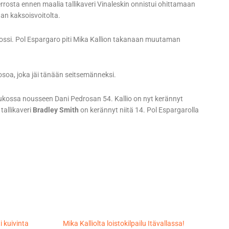
ierrosta ennen maalia tallikaveri Vinaleskin onnistui ohittamaan
dan kaksoisvoitolta.
 Rossi. Pol Espargaro piti Mika Kallion takanaan muutaman
soa, joka jäi tänään seitsemänneksi.
ulukossa nousseen Dani Pedrosan 54. Kallio on nyt kerännyt
tallikaveri
Bradley Smith
on kerännyt niitä 14. Pol Espargarolla
i kuivinta
Mika Kalliolta loistokilpailu Itävallassa!