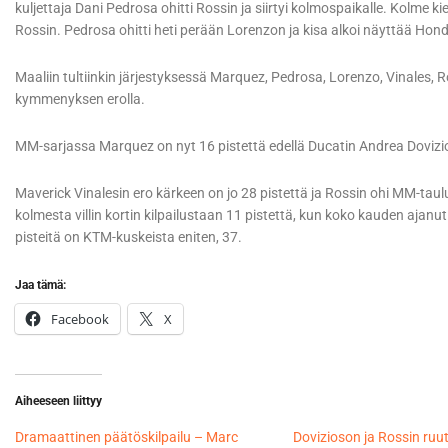
kuljettaja Dani Pedrosa ohitti Rossin ja siirtyi kolmospaikalle. Kolme k
Rossin. Pedrosa ohitti heti perään Lorenzon ja kisa alkoi näyttää Hon
Maaliin tultiinkin järjestyksessä Marquez, Pedrosa, Lorenzo, Vinales,
kymmenyksen erolla.
MM-sarjassa Marquez on nyt 16 pistettä edellä Ducatin Andrea Dovizio
Maverick Vinalesin ero kärkeen on jo 28 pistettä ja Rossin ohi MM-ta
kolmesta villin kortin kilpailustaan 11 pistettä, kun koko kauden ajanut 
pisteitä on KTM-kuskeista eniten, 37.
Jaa tämä:
Facebook
X
Aiheeseen liittyy
​Dramaattinen päätöskilpailu – Marc
Dovizioson ja Rossin ruut