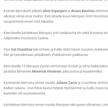
Kolmen kierroksen jälkeen
Aleix Espargaro
ja
Alvaro Bautista
ohittivat
alkoivat vetää eroa muihin. Kierroksella kuusi Marquez ohitti Dovizioso
tasapisteissä ennen tätä kilpailua.
Kierroksella kahdeksan Marquez yritti sisäkautta ohi sekä Rossista ett
neljänneksi Dovizioson taakse.
Pian
Cal Crutchlow
teki virheen ja Kallio ohitti hänet nousten yhdeksän
hän jäi taistelemaan pitääkseen yhdeksännen paikkansa.
Kierroksella 13 Marquez pystyi ohittamaan Rossin ja siirtyi kakkosek
paalulta lähteneen
Maverick Vinalesin
, joka putosi jo kuudenneksi.
Kymmenen kierrosta ennen maalia
Johann Zarco
ja Crutchlow ohittivat
Kallion takana. Crutchlow kaatui hetkeä myöhemmin ja Kallio nousi ta
kuitenkin ohi suomalaisesta.
Kahdeksan kierrosta ennen maalia Marquez teki upean ohituksen Lore