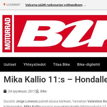
Valsarna päätti runkosarjan voittoputkeen
UUSIMMAT
Uutiset
Yhteystiedot
Tilaa Bike
Bike-digilehti
Mika Kallio 11:s – Hondall
24 syyskuun, 2017
Bike
Ducatin
Jorge Lorenzo
paineli alussa kärkeen, Yamahan
Valentino Ro
kolmanneksi.
Mika Kallio
nousi jo avauskierroksella lähtöruudusta 12