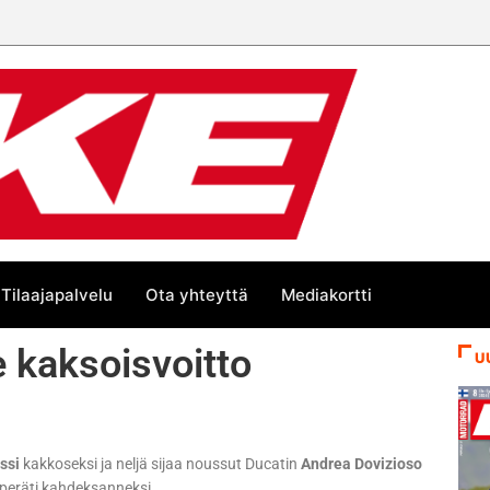
Tilaajapalvelu
Ota yhteyttä
Mediakortti
e kaksoisvoitto
U
ssi
kakkoseksi ja neljä sijaa noussut Ducatin
Andrea Dovizioso
 peräti kahdeksanneksi.