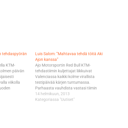
en tehdaspyörän
Luis Salom: ”Mahtavaa tehdä töitä Aki
Ajon kanssa”
lla KTM-
Ajo Motorsportin Red Bull KTM-
 kolmen päivän
tehdastiimin kuljettajat liikkuivat
ijaisesti
Valenciassa kaikki kolme virallista
lla viikolla
testipäivää kärjen tuntumassa.
vuoden
Parhaasta vauhdista vastasi tiimin
estijaksolle. -
tulokas, espanjalaiskuljettaja Luis Salom,
14 helmikuun, 2013
en, että
joka ajoi muiden tavoin kovimman
Kategoriassa "Uutiset"
aan. Nämä kolme
kierrosaikansa päätöspäivänä torstaina.
a päivää
Salom seisautti kellot aikaan 1.39,669,
koitustaan. On
joka takasi hänelle lopullisen tuloslistan
dän ei tarvitse
kolmannen sijan. - Olen oikeinkin