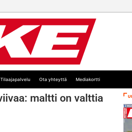
Tilaajapalvelu
Ota yhteyttä
Mediakortti
iivaa: maltti on valttia
U