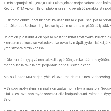
Tiimin espanjalaiskuljettaja Luis Salom johtaa sarjaa voitettuaan kolm
Red Bull KTM Ajo-tiimillä on plakkarissaan jo peräti 20 peräkkäistä po
– Olemme onnistuneet hienosti kaikissa niissä kilpailuissa, joissa od
Lähtökohdat Sachsenringille ovat hyvät, mutta maltti pitää säilyttää, 
Salom on jalostunut Ajon opissa mestarin mitat täyttäväksi kuljettaja
kierrosten vaikuttavat voittoiskut kertovat kylmäpäisyyden lisäksi 
yhteistyöstä tiimin kanssa.
– Olen erittäin tyytyväinen tuloksiin, pyörään ja tekemäämme työhön.
mahdollisella tavalla heti perjantain harjoituksista alkaen.
Moto3-luokan MM-sarjan lyhin, eli 3671 metrin mittainen Sachsenring
– Se sopii ajotyylilleni ja minulla on täältä monia hyviä muistoja. Suos
siitä. Olen tavallaan myös onnekas, sillä kotipuolestani Palmasta löytyy
Salom.