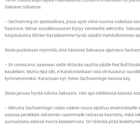
Tiimin muista kuljettajista malesialainen Zulfahmi Khairuddin on pistei
Saksaan tultaessa.
– Sachsenring on spesiaalirata, jossa ajoin viime vuonna vaikeissa ol
haastava. Minun suosikkiosuuteni löytyy viimeiseltä sektorilta. Saksa
harjoituksista lähtien löytääksemme hyvät säädöt mahdollisimman aj
Sissis puolestaan myöntää, että itäisessä Saksassa sijaitseva Sachsen
– En onnistunut saamaan siellä riittävää vauhtia päälle Red Bull Rook
kaudellani. Mutta eipä silti, ei Kataloniankaan rata ole kuulunut suosik
kymmenenneksi. Katsotaan nyt, miten Sachsenringin kanssa käy.
Sissis janoaa hyvää tulosta Saksasta. Hän ajoi edellisessä kisassa As
– Minusta Sachsenringin radan vaikein osuus sijoittuu ensimmäiselle sek
asiassa peräkkäin seitsemän vasemmalle taittavaa kaarretta, mikä tekee
sunnuntaina edessä monta kisakierrosta. On tärkeää pitää keskittymi