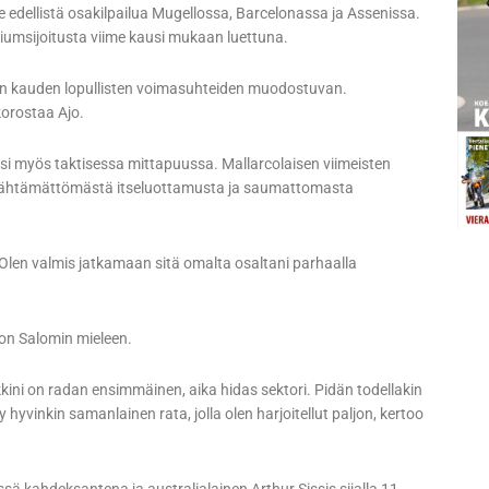
e edellistä osakilpailua Mugellossa, Barcelonassa ja Assenissa.
diumsijoitusta viime kausi mukaan luettuna.
otin kauden lopullisten voimasuhteiden muodostuvan.
korostaa Ajo.
ksi myös taktisessa mittapuussa. Mallarcolaisen viimeisten
järkähtämättömästä itseluottamusta ja saumattomasta
 Olen valmis jatkamaan sitä omalta osaltani parhaalla
 on Salomin mieleen.
ikkini on radan ensimmäinen, aika hidas sektori. Pidän todellakin
 hyvinkin samanlainen rata, jolla olen harjoitellut paljon, kertoo