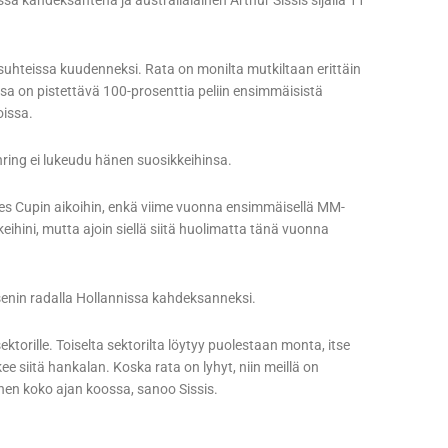
ssä kahdeksantena ja australialainen Arthur Sissis sijalla 11
osuhteissa kuudenneksi. Rata on monilta mutkiltaan erittäin
ssa on pistettävä 100-prosenttia peliin ensimmäisistä
oissa.
ring ei lukeudu hänen suosikkeihinsa.
ies Cupin aikoihin, enkä viime vuonna ensimmäisellä MM-
keihini, mutta ajoin siellä siitä huolimatta tänä vuonna
senin radalla Hollannissa kahdeksanneksi.
torille. Toiselta sektorilta löytyy puolestaan monta, itse
 siitä hankalan. Koska rata on lyhyt, niin meillä on
nen koko ajan koossa, sanoo Sissis.