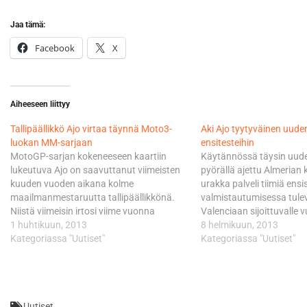
Jaa tämä:
Facebook
X
Aiheeseen liittyy
Tallipäällikkö Ajo virtaa täynnä Moto3-
Aki Ajo tyytyväinen uud
luokan MM-sarjaan
ensitesteihin
MotoGP-sarjan kokeneeseen kaartiin
Käytännössä täysin uude
lukeutuva Ajo on saavuttanut viimeisten
pyörällä ajettu Almerian
kuuden vuoden aikana kolme
urakka palveli tiimiä ensis
maailmanmestaruutta tallipäällikkönä.
valmistautumisessa tuleva
Niistä viimeisin irtosi viime vuonna
Valenciaan sijoittuvalle 
Moto3-luokan historiallisella
1 huhtikuun, 2013
ensimmäiselle viralliselle t
8 helmikuun, 2013
avauskaudella. - Toivon ja uskon, että
Kategoriassa "Uutiset"
Olen tosi tyytyväinen siih
Kategoriassa "Uutiset"
mestaruuksia tulee lisää. Ei sitä viimeistä
päätimme lähteä Almeri
eikä niitä aiempiakaan kuitenkaan mietitä
työntäyteistä ja antoisa
tässä vaiheessa. Tärkeintä on tehdä työt
todellakin palvelivat tar
mahdollisimman hyvin ja keskittyä
erittäin tärkeää, että mei
Uutiset