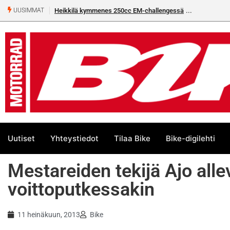
Heikkilä kymmenes 250cc EM-challengessä
UUSIMMAT
Uutiset
Yhteystiedot
Tilaa Bike
Bike-digilehti
Mestareiden tekijä Ajo allev
voittoputkessakin
11 heinäkuun, 2013
Bike