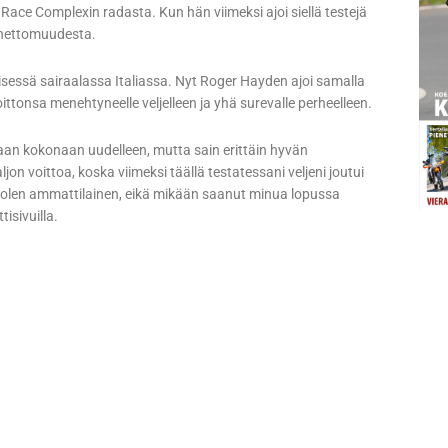
 Race Complexin radasta. Kun hän viimeksi ajoi siellä testejä
nnettomuudesta.
sessä sairaalassa Italiassa. Nyt Roger Hayden ajoi samalla
ttonsa menehtyneelle veljelleen ja yhä surevalle perheelleen.
tamaan kokonaan uudelleen, mutta sain erittäin hyvän
aljon voittoa, koska viimeksi täällä testatessani veljeni joutui
a olen ammattilainen, eikä mikään saanut minua lopussa
isivuilla.