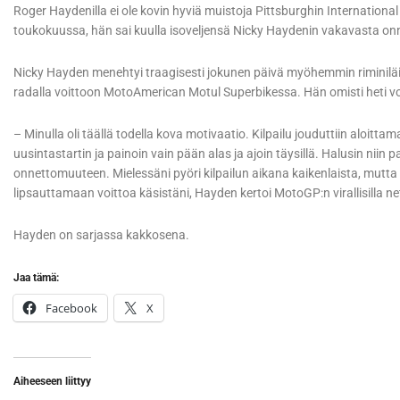
Roger Haydenilla ei ole kovin hyviä muistoja Pittsburghin International
toukokuussa, hän sai kuulla isoveljensä Nicky Haydenin vakavasta o
Nicky Hayden menehtyi traagisesti jokunen päivä myöhemmin riminiläi
radalla voittoon MotoAmerican Motul Superbikessa. Hän omisti heti voi
– Minulla oli täällä todella kova motivaatio. Kilpailu jouduttiin aloit
uusintastartin ja painoin vain pään alas ja ajoin täysillä. Halusin niin p
onnettomuuteen. Mielessäni pyöri kilpailun aikana kaikenlaista, mutt
lipsauttamaan voittoa käsistäni, Hayden kertoi MotoGP:n virallisilla nett
Hayden on sarjassa kakkosena.
Jaa tämä:
Facebook
X
Aiheeseen liittyy