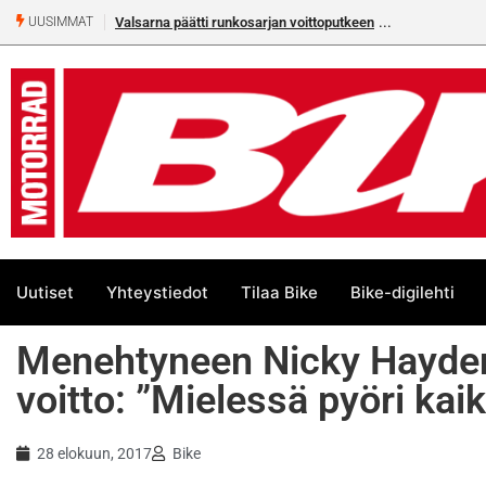
Valsarna päätti runkosarjan voittoputkeen
UUSIMMAT
Uutiset
Yhteystiedot
Tilaa Bike
Bike-digilehti
Menehtyneen Nicky Haydenin
voitto: ”Mielessä pyöri kaik
28 elokuun, 2017
Bike