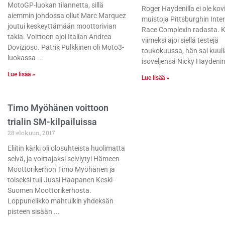
MotoGP-luokan tilannetta, sillä
Roger Haydenilla ei ole kov
aiemmin johdossa ollut Marc Marquez
muistoja Pittsburghin Inte
joutui keskeyttämään moottorivian
Race Complexin radasta. 
takia. Voittoon ajoi Italian Andrea
viimeksi ajoi siellä testejä
Dovizioso. Patrik Pulkkinen oli Moto3-
toukokuussa, hän sai kuull
luokassa
isoveljensä Nicky Haydeni
Lue lisää »
Lue lisää »
Timo Myöhänen voittoon
trialin SM-kilpailuissa
28 elokuun, 2017
Eliitin kärki oli olosuhteista huolimatta
selvä, ja voittajaksi selviytyi Hämeen
Moottorikerhon Timo Myöhänen ja
toiseksi tuli Jussi Haapanen Keski-
Suomen Moottorikerhosta.
Loppunelikko mahtuikin yhdeksän
pisteen sisään