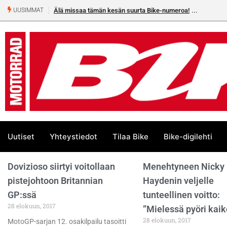
Älä missaa tämän kesän suurta Bike-numeroa!
UUSIMMAT
Uutiset
Yhteystiedot
Tilaa Bike
Bike-digilehti
Dovizioso siirtyi voitollaan
Menehtyneen Nicky
pistejohtoon Britannian
Haydenin veljelle
GP:ssä
tunteellinen voitto:
28 elokuun, 2017
”Mielessä pyöri kaik
28 elokuun, 2017
MotoGP-sarjan 12. osakilpailu tasoitti