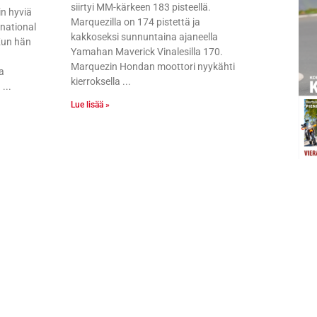
siirtyi MM-kärkeen 183 pisteellä.
in hyviä
Marquezilla on 174 pistettä ja
rnational
kakkoseksi sunnuntaina ajaneella
Kun hän
Yamahan Maverick Vinalesilla 170.
Marquezin Hondan moottori nyykähti
a
kierroksella
n
Lue lisää »