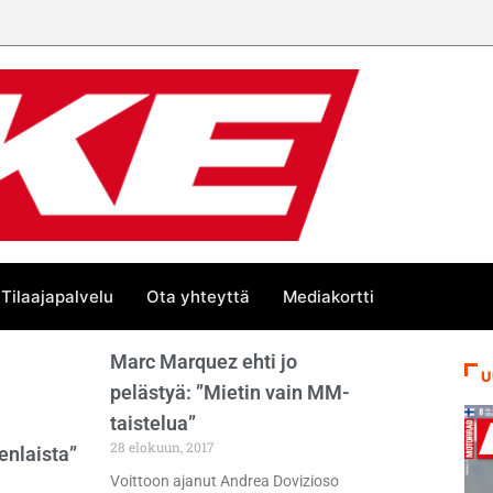
Tilaajapalvelu
Ota yhteyttä
Mediakortti
Marc Marquez ehti jo
U
pelästyä: ”Mietin vain MM-
taistelua”
28 elokuun, 2017
enlaista”
Voittoon ajanut Andrea Dovizioso