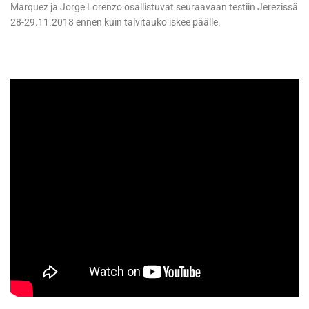
Marquez ja Jorge Lorenzo osallistuvat seuraavaan testiin Jerezissä
28-29.11.2018 ennen kuin talvitauko iskee päälle.