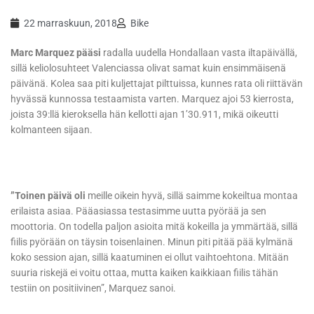
22 marraskuun, 2018
Bike
Marc Marquez pääsi
radalla uudella Hondallaan vasta iltapäivällä,
sillä keliolosuhteet Valenciassa olivat samat kuin ensimmäisenä
päivänä. Kolea saa piti kuljettajat pilttuissa, kunnes rata oli riittävän
hyvässä kunnossa testaamista varten. Marquez ajoi 53 kierrosta,
joista 39:llä kieroksella hän kellotti ajan 1’30.911, mikä oikeutti
kolmanteen sijaan.
”Toinen päivä oli
meille oikein hyvä, sillä saimme kokeiltua montaa
erilaista asiaa. Pääasiassa testasimme uutta pyörää ja sen
moottoria. On todella paljon asioita mitä kokeilla ja ymmärtää, sillä
fiilis pyörään on täysin toisenlainen. Minun piti pitää pää kylmänä
koko session ajan, sillä kaatuminen ei ollut vaihtoehtona. Mitään
suuria riskejä ei voitu ottaa, mutta kaiken kaikkiaan fiilis tähän
testiin on positiivinen”, Marquez sanoi.