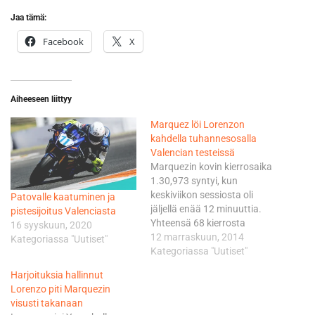
Jaa tämä:
Facebook
X
Aiheeseen liittyy
Marquez löi Lorenzon
kahdella tuhannesosalla
Valencian testeissä
Marquezin kovin kierrosaika
1.30,973 syntyi, kun
keskiviikon sessiosta oli
Patovalle kaatuminen ja
jäljellä enää 12 minuuttia.
pistesijoitus Valenciasta
Yhteensä 68 kierrosta
16 syyskuun, 2020
urakoinut Marquez alitti sillä
12 marraskuun, 2014
Kategoriassa "Uutiset"
reilulla viidellä
Kategoriassa "Uutiset"
kymmenyksellä viime
Harjoituksia hallinnut
sunnuntaina Valencian
Lorenzo piti Marquezin
GP:ssä viimeistelemänsä
visusti takanaan
rataennätyksen. Marquez oli