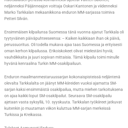
neljänneksi Päijänneajon voittaja Oskari Kantonen ja viidenneksi
Marko Tarkkalan mekaanikkona enduron MM-sarjassa toimiva
Petteri Silván.
Ensimmäisen kilpailunsa Suomessa tänä vuonna ajanut Tarkkala oli
tyytyväinen päiväpuhteeseensa: – Kaiken kaikkiaan ihan ok päivä,
perussuoritus. Oli todella mukava ajaa taas Suomessa ja erityisesti
oman kerhon kilpailussa. Erikoiskokeet olivat mielestäni hyviä;
vauhdikkaita ja juuri sopivan mittaisia. Tämä kilpailu toimi minulle
hyvänä kenraalina Turkin MM-osakilpailuun.
Enduron maailmanmestaruussarjan kokonaispisteissä neljäntenä
olevalta Tarkkalalta on jäänyt MM-kiireiden vuoksi ajamatta SM-
sarjan kaksi ensimmäistä osakilpailua, mutta miehen tarkoituksena
on ajaa kaikki loput SM-osakilpailut. Seuraava SM-osakilpailu
ajetaan vasta syksyllä, 10. syyskuuta. Tarkkalan työkiireet jatkuvat
kuitenkin jo muutaman viikon kuluttua MM-sarjan merkeissä
Turkissa ja Kreikassa.