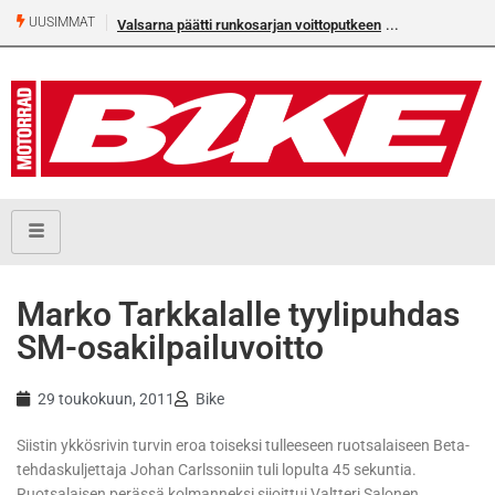
UUSIMMAT
Valsarna päätti runkosarjan voittoputkeen
Marko Tarkkalalle tyylipuhdas
SM-osakilpailuvoitto
29 toukokuun, 2011
Bike
Siistin ykkösrivin turvin eroa toiseksi tulleeseen ruotsalaiseen Beta-
tehdaskuljettaja Johan Carlssoniin tuli lopulta 45 sekuntia.
Ruotsalaisen perässä kolmanneksi sijoittui Valtteri Salonen,