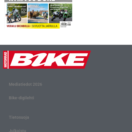
Mediatiedot 2026
Bike-digilehti
Tietosuoja
Julkaistu