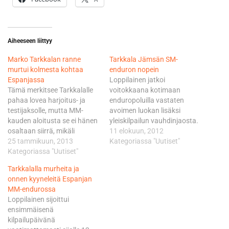
Aiheeseen liittyy
Marko Tarkkalan ranne
Tarkkala Jämsän SM-
murtui kolmesta kohtaa
enduron nopein
Espanjassa
Loppilainen jatkoi
Tämä merkitsee Tarkkalalle
voitokkaana kotimaan
pahaa lovea harjoitus- ja
enduropoluilla vastaten
testijaksolle, mutta MM-
avoimen luokan lisäksi
kauden aloitusta se ei hänen
yleiskilpailun vauhdinjaosta.
osaltaan siirrä, mikäli
Tarkkalan takana avoimen
11 elokuun, 2012
toipuminen sujuu
25 tammikuun, 2013
luokan toiseksi ajoi Tuusulan
Kategoriassa "Uutiset"
suunnitellulla tavalla. MM-
Kategoriassa "Uutiset"
moottorikerhon Jari Mattila
sarja käynnistyy seitsemän
reilun minuutin jääneenä ja
Tarkkalalla murheita ja
viikon kuluttua, eli 16.
kolmanneksi Hämeenlinnan
onnen kyyneleitä Espanjan
maaliskuuta Chilen
moottorikerhon Petri
MM-endurossa
Talcassa. - Edessä on siis
Pohjamo yli kolme minuuttia
Loppilainen sijoittui
jälleen leikkaus, jossa
Tarkkalalle jääneenä.
ensimmäisenä
ranteessani olevaan
Tarkkalan takana
kilpailupäivänä
kolmeen murtumakohtaan
yleiskilpailun toiseksi nopein