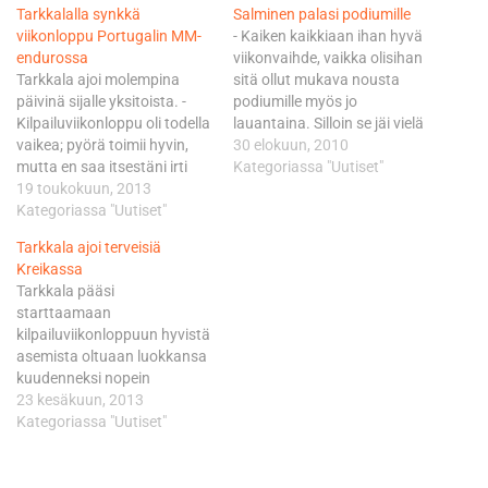
Tarkkalalla synkkä
Salminen palasi podiumille
viikonloppu Portugalin MM-
- Kaiken kaikkiaan ihan hyvä
endurossa
viikonvaihde, vaikka olisihan
Tarkkala ajoi molempina
sitä ollut mukava nousta
päivinä sijalle yksitoista. -
podiumille myös jo
Kilpailuviikonloppu oli todella
lauantaina. Silloin se jäi vielä
vaikea; pyörä toimii hyvin,
viiden sekunnin päähän.
30 elokuun, 2010
mutta en saa itsestäni irti
Kreikan jälkimmäisen
Kategoriassa "Uutiset"
tämän enempää. Tämä on
19 toukokuun, 2013
kisapäivän vei nimiinsä MM-
mysteeri minulle itsellenikin.
Kategoriassa "Uutiset"
sarjaa johtava Mika Ahola,
Ajoni on teknisesti hyvää
josta Salminen jäi 1.39
Tarkkala ajoi terveisiä
mutta siitä puuttuu
minuuttia. Salmisen
Kreikassa
kokonaan viimeinen yritys ja
tiimikaveri Marko Tarkkala
Tarkkala pääsi
puristus. - Kun yritän
ajoi hienosti kuudenneksi
starttaamaan
enemmän, ajo menee vain
2.24 minuuttia
kilpailuviikonloppuun hyvistä
huonompaan suuntaan,
luokkakärjestä. - Mika meni…
asemista oltuaan luokkansa
sitten taas rennosti…
kuudenneksi nopein
perjantai-illan supertestillä. -
23 kesäkuun, 2013
Yleensä supertesti menee
Kategoriassa "Uutiset"
minulta tuloksellisesti
alakanttiin, mutta nyt se
sujui ihan kelvollisesti. Ei