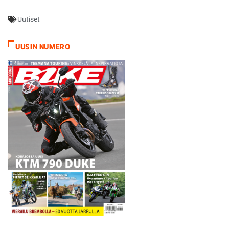
ollut niin kauheasti kirittävää
Uutiset
kärkeen lauantaina. Päivä
käynnistyikin mukavasti
kuudennen sijan
UUSIN NUMERO
tuntumassa. Valitettavasti
muut olivat tasaisempia
kaikilla kolmella
erikoiskokeella, kun minulla
taas oli ongelmia…