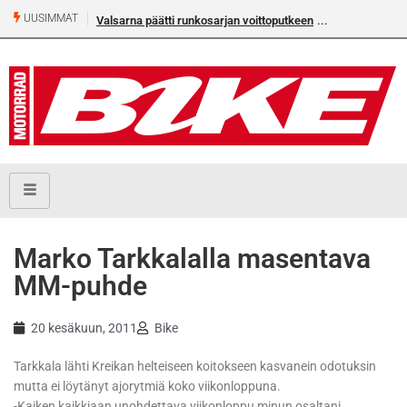
UUSIMMAT
Valsarna päätti runkosarjan voittoputkeen
Marko Tarkkalalla masentava
MM-puhde
20 kesäkuun, 2011
Bike
Tarkkala lähti Kreikan helteiseen koitokseen kasvanein odotuksin
mutta ei löytänyt ajorytmiä koko viikonloppuna.
-Kaiken kaikkiaan unohdettava viikonloppu minun osaltani.