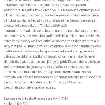
Perjantaina aloitin jo Supertestin liian varovaisesti ja sama
vauhdittomuus jatkui koko viikonlopun. En saanut ajorytmiä päälle
oikein missään vaiheessa ja luotto pyörään ja omiin ajotaitoihinkin
oli hukassa. Nämä tekijät kun summaa, niin ei tämän parempaa
tulosta voi odottaakaan, Tarkkala täräyttää.
Launtaina Tarkkala oli kahdeksas, sunnuntaina pykälää paremmin
seitsemäs. MM-pisteissä hän jatkaa edelleen neljäntenä. Kreikassa
päivä venyi ennätyksellisen pitkäksi, pätkäaikaa tuli toista tuntia ja
siirtymät päälle: -Kun päivälle tulee mittaa kahdeksan tuntia pyörän
päällä näissä helteissä, eikä ajo kaiken kukkuraksi kulje, tuntuu
päivä superpitkältä. Lisäksi aikataulu oli sen verran tiukka, ettei
ylimääräistä aikaa pahemmin jäänyt ja pätkillä sai ohitella edellisen
luokan viimeisiä kuljettajia, näitä paikallisia demisroussoksia.
-Ei tässä auta muu kuin kääntää jo katse Romaniaan. Näistä
helteistä kun pääsee taas Suomen juhannussateisiin niin eiköhän se
piristä. Kaksi peräkkäistä kisaa kuumissa, yli 40 asteen
olosuhteissa on aika rankka repäisy.
Seuraava osakilpailu Romaniassa 9.-10.7.2011
Kreikka 18.6.2011