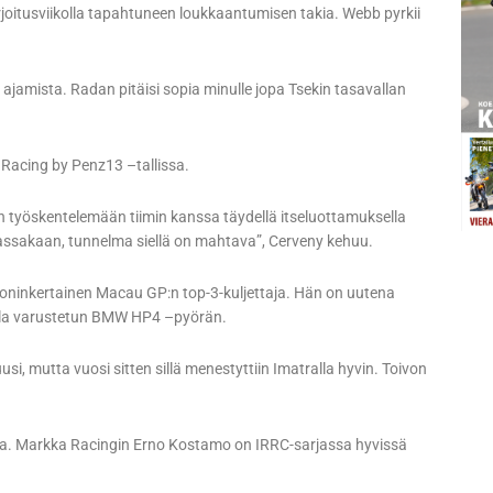
joitusviikolla tapahtuneen loukkaantumisen takia. Webb pyrkii
ä ajamista. Radan pitäisi sopia minulle jopa Tsekin tasavallan
 Racing by Penz13 –tallissa.
rin työskentelemään tiimin kanssa täydellä itseluottamuksella
assakaan, tunnelma siellä on mahtava”, Cerveny kehuu.
 moninkertainen Macau GP:n top-3-kuljettaja. Hän on uutena
talla varustetun BMW HP4 –pyörän.
usi, mutta vuosi sitten sillä menestyttiin Imatralla hyvin. Toivon
ajaa. Markka Racingin Erno Kostamo on IRRC-sarjassa hyvissä