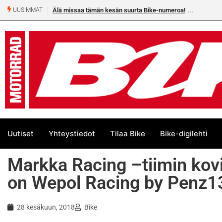
Älä missaa tämän kesän suurta Bike-numeroa!
UUSIMMAT
Uutiset
Yhteystiedot
Tilaa Bike
Bike-digilehti
Markka Racing –tiimin kovi
on Wepol Racing by Penz13 
28 kesäkuun, 2018
Bike