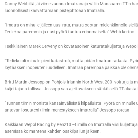
Danny Webbiltä jäi viime vuonna Imatranajo väliin Mansaaren TT:n har
luonnollisesti kasvattamaan pistejohtoaan Imatralla.
”Imatra on minulle jälleen uusi rata, mutta odotan mielenkiinnolla siell
Terlickoa paremmin ja uusi pyörä tuntuu erinomaiselta” Webb kertoo.
Tsekkiläinen Marek Cerveny on kovatasoinen katuratakuljettaja Wepol
”Terlicko oli minulle pieni katastrofi, mutta pidän Imatran radasta. Py
löytääkseni nopeuteni uudelleen. Imatraa parempaa paikkaa ole olem
Britti Martin Jessopp on Pohjois-Irlannin North West 200 -voittaja ja
kuljettajana tallissa. Jessopp saa ajettavakseen sähköisellä TT-alus
”Tunnen tiimin monista kansainvälisistä kilpailuista. Pyörä on minulle u
antavani osuuteni tiimin menestykseen Imatralla” Jessopp toteaa.
Kaikkiaan Wepol Racing by Penz13 –tiimilla on Imatralla viisi kuljett
asemissa kolmantena kahden osakilpailun jälkeen.