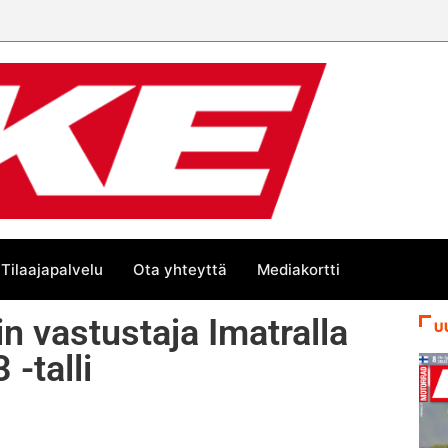
Tilaajapalvelu
Ota yhteyttä
Mediakortti
n vastustaja Imatralla
U
-talli