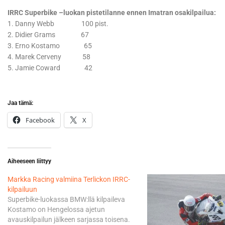
IRRC Superbike –luokan pistetilanne ennen Imatran osakilpailua:
1. Danny Webb 100 pist.
2. Didier Grams 67
3. Erno Kostamo 65
4. Marek Cerveny 58
5. Jamie Coward 42
Jaa tämä:
Facebook
X
Aiheeseen liittyy
Markka Racing valmiina Terlickon IRRC-
kilpailuun
Superbike-luokassa BMW:llä kilpaileva
Kostamo on Hengelossa ajetun
avauskilpailun jälkeen sarjassa toisena.