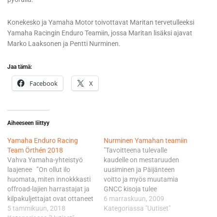
Konekesko ja Yamaha Motor toivottavat Maritan tervetulleeksi
Yamaha Racingin Enduro Teamiin, jossa Maritan lisäksi ajavat
Marko Laaksonen ja Pentti Nurminen.
Jaa tämä:
Facebook
X
Aiheeseen liittyy
Yamaha Enduro Racing
Nurminen Yamahan teamiin
Team Örthén 2018
"Tavoitteena tulevalle
Vahva Yamaha-yhteistyö
kaudelle on mestaruuden
laajenee ”On ollut ilo
uusiminen ja Päijänteen
huomata, miten innokkkasti
voitto ja myös muutamia
offroad-lajien harrastajat ja
GNCC kisoja tulee
kilpakuljettajat ovat ottaneet
varmastikin ajettua",
6 marraskuun, 2009
jo muutaman vuoden
5 tammikuun, 2018
Nurminen tuumii. Konekesko
Kategoriassa "Uutiset"