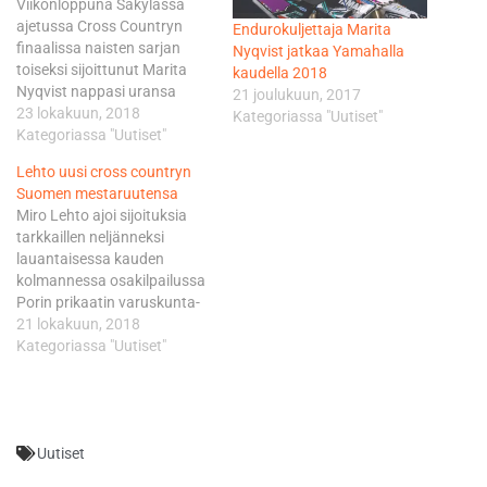
Viikonloppuna Säkylässä
ajetussa Cross Countryn
Endurokuljettaja Marita
finaalissa naisten sarjan
Nyqvist jatkaa Yamahalla
toiseksi sijoittunut Marita
kaudella 2018
Nyqvist nappasi uransa
21 joulukuun, 2017
toisen peräkkäisen Cross
23 lokakuun, 2018
Kategoriassa "Uutiset"
Countryn Suomi Cupin
Kategoriassa "Uutiset"
mestaruuden. Finaalin
Lehto uusi cross countryn
voiton vei edellisen Jämsän
Suomen mestaruutensa
osakilpailun tapaan Hanna
Miro Lehto ajoi sijoituksia
Mertsalmi, joka joutui
tarkkaillen neljänneksi
tyytymään pronssiin
lauantaisessa kauden
ensimmäisen kilpailun
kolmannessa osakilpailussa
keskeytyksen takia. Naisten
Porin prikaatin varuskunta-
Suomen Cup -hopeaa
alueella Säkylän
21 lokakuun, 2018
saavutti Vilma Kivenne. –
Huovinrinteellä. Se riitti
Kategoriassa "Uutiset"
Ainahan mestaruudet
varmistamaan hänelle uran
tuntuu hyviltä,…
toisen Suomen mestaruuden
viime kauden kultamitalin
jatkoksi. – Jännitin ennen
Uutiset
kilpailua, mutta
suunnitelmani oli silti selvä ja