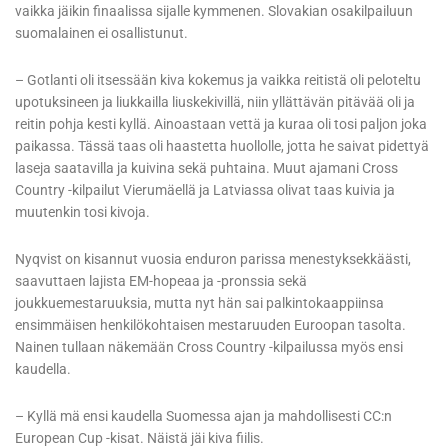
vaikka jäikin finaalissa sijalle kymmenen. Slovakian osakilpailuun
suomalainen ei osallistunut.
– Gotlanti oli itsessään kiva kokemus ja vaikka reitistä oli peloteltu
upotuksineen ja liukkailla liuskekivillä, niin yllättävän pitävää oli ja
reitin pohja kesti kyllä. Ainoastaan vettä ja kuraa oli tosi paljon joka
paikassa. Tässä taas oli haastetta huollolle, jotta he saivat pidettyä
laseja saatavilla ja kuivina sekä puhtaina. Muut ajamani Cross
Country -kilpailut Vierumäellä ja Latviassa olivat taas kuivia ja
muutenkin tosi kivoja.
Nyqvist on kisannut vuosia enduron parissa menestyksekkäästi,
saavuttaen lajista EM-hopeaa ja -pronssia sekä
joukkuemestaruuksia, mutta nyt hän sai palkintokaappiinsa
ensimmäisen henkilökohtaisen mestaruuden Euroopan tasolta.
Nainen tullaan näkemään Cross Country -kilpailussa myös ensi
kaudella.
– Kyllä mä ensi kaudella Suomessa ajan ja mahdollisesti CC:n
European Cup -kisat. Näistä jäi kiva fiilis.