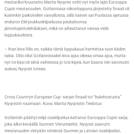
mestariksi kruunattu Marita Nyqvist voitti nyt myös lajin Eurooppa
Cupin mestaruuden. Gotlannissa viikonloppuna järjestetty finaali oli
kuitenkin paikoitellen vaivalloista, sillä nainen sai Puolassa ajetussa
enduron EM-joukkuekilpailussa peukaloonsa
jännetupintulehduksen, mikä on aiheuttanut vaivaa vielä
loppukaudesta.
– Ihan kiva fiilis on, vaikka tämä loppukausi harmittaa tuon käden
takia. Olisi ollut Gotlannissakin kiva ajaa oikeaa omaa ajoa, mutta
nyt toi käsi oli siinä vaiheessa jo tosi kipeä, kun baana niin sanotusti
aukesi, Nyqvist toteaa.
Cross Countryn European Cup -sarjan finaali toi “lisäehostusta”
Nyqvistin naamaan. Kuva: Marita Nyqvistin Tiedotus
Gotlantiin päättyi neljä osakilpailua kattanut Eurooppa Cupin sarja,
joka alkoi keväällä Suomen Vierumäeltä. Nyqvist saavutti
mestaruuden vietyään nimiinsä Suomen ja Latvian osakilpailut,