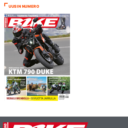
tiesin minulla olevan
UUSIN NUMERO
riittävästi perusvauhtia. Mitä
tahansa voi aina tapahtua ja
nytkin ajettiin…