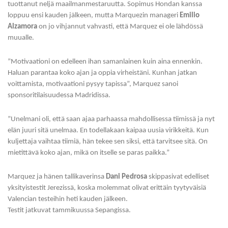
tuottanut neljä maailmanmestaruutta. Sopimus Hondan kanssa
loppuu ensi kauden jälkeen, mutta Marquezin manageri
Emilio
Alzamora
on jo vihjannut vahvasti, että Marquez ei ole lähdössä
muualle.
”Motivaationi on edelleen ihan samanlainen kuin aina ennenkin.
Haluan parantaa koko ajan ja oppia virheistäni. Kunhan jatkan
voittamista, motivaationi pysyy tapissa”, Marquez sanoi
sponsoritilaisuudessa Madridissa.
”Unelmani oli, että saan ajaa parhaassa mahdollisessa tiimissä ja nyt
elän juuri sitä unelmaa. En todellakaan kaipaa uusia virikkeitä. Kun
kuljettaja vaihtaa tiimiä, hän tekee sen siksi, että tarvitsee sitä. On
mietittävä koko ajan, mikä on itselle se paras paikka.”
Marquez ja hänen tallikaverinsa
Dani Pedrosa
skippasivat edelliset
yksityistestit Jerezissä, koska molemmat olivat erittäin tyytyväisiä
Valencian testeihin heti kauden jälkeen.
Testit jatkuvat tammikuussa Sepangissa.