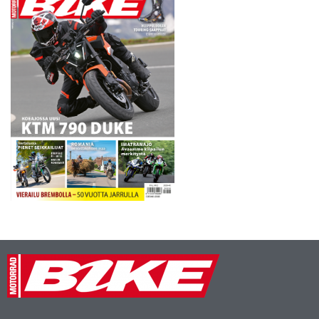
henkilöhaastattelussa.
”Mestari…