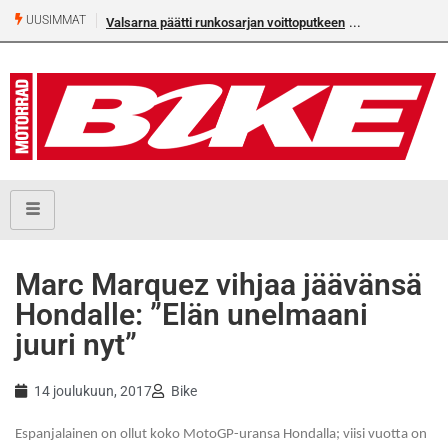
UUSIMMAT
Valsarna päätti runkosarjan voittoputkeen
Marc Marquez vihjaa jäävänsä
Hondalle: ”Elän unelmaani
juuri nyt”
14 joulukuun, 2017
Bike
Espanjalainen on ollut koko MotoGP-uransa Hondalla; viisi vuotta on