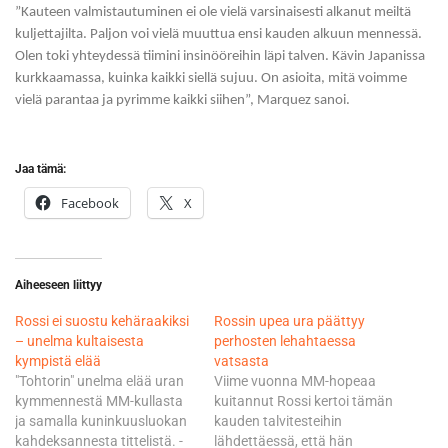
”Kauteen valmistautuminen ei ole vielä varsinaisesti alkanut meiltä
kuljettajilta. Paljon voi vielä muuttua ensi kauden alkuun mennessä.
Olen toki yhteydessä tiimini insinööreihin läpi talven. Kävin Japanissa
kurkkaamassa, kuinka kaikki siellä sujuu. On asioita, mitä voimme
vielä parantaa ja pyrimme kaikki siihen”, Marquez sanoi.
Jaa tämä:
Facebook
X
Aiheeseen liittyy
Rossi ei suostu kehäraakiksi
Rossin upea ura päättyy
– unelma kultaisesta
perhosten lehahtaessa
kympistä elää
vatsasta
"Tohtorin" unelma elää uran
Viime vuonna MM-hopeaa
kymmennestä MM-kullasta
kuitannut Rossi kertoi tämän
ja samalla kuninkuusluokan
kauden talvitesteihin
kahdeksannesta tittelistä. -
lähdettäessä, että hän