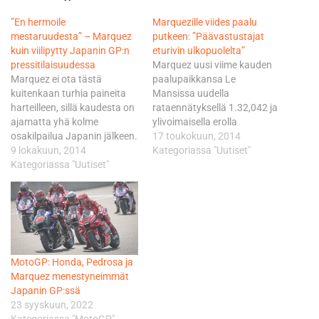
”En hermoile
Marquezille viides paalu
mestaruudesta” – Marquez
putkeen: ”Päävastustajat
kuin viilipytty Japanin GP:n
eturivin ulkopuolelta”
pressitilaisuudessa
Marquez uusi viime kauden
Marquez ei ota tästä
paalupaikkansa Le
kuitenkaan turhia paineita
Mansissa uudella
harteilleen, sillä kaudesta on
rataennätyksellä 1.32,042 ja
ajamatta yhä kolme
ylivoimaisella erolla
osakilpailua Japanin jälkeen.
seuraaviin. - Olen todella
17 toukokuun, 2014
- En ole hermostunut.
9 lokakuun, 2014
iloinen paalupaikasta ja
Kategoriassa "Uutiset"
Tavoitteeni on ajaa
Kategoriassa "Uutiset"
myös tuosta
maailmanmestariksi, eikä ole
ratennätyksestä. Pyörä
väliä, missä se toteutuu,
tuntui todella hyvältä ja
kauden 12. voittoaan
saimme sen vakaammaksi
jahtaava Marquez totesi
perjantaihin nähden, kertoi
Japanin GP:n
Marquez. Toiseksi Yamahan
pressitilaisuudessa
Tech 3-tiimin pyörällä
MotoGP: Honda, Pedrosa ja
torstaina. Jos Marquez tuon
painellut Pol Espargaro
Marquez menestyneimmät
voiton sunnuntaina nappaa,
joutui tunnustamaan
Japanin GP:ssä
niin homma on…
Marquezin 0,692 sekunnilla
23 syyskuun, 2022
nopeammakseen. Se…
Kategoriassa "MotoGP"