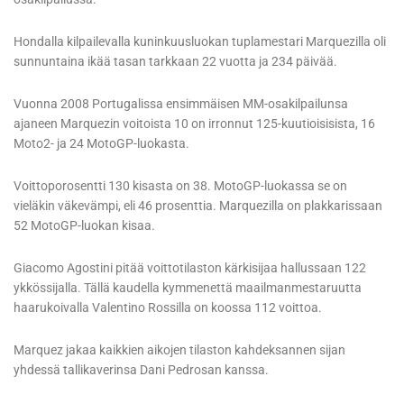
Hondalla kilpailevalla kuninkuusluokan tuplamestari Marquezilla oli
sunnuntaina ikää tasan tarkkaan 22 vuotta ja 234 päivää.
Vuonna 2008 Portugalissa ensimmäisen MM-osakilpailunsa
ajaneen Marquezin voitoista 10 on irronnut 125-kuutioisisista, 16
Moto2- ja 24 MotoGP-luokasta.
Voittoporosentti 130 kisasta on 38. MotoGP-luokassa se on
vieläkin väkevämpi, eli 46 prosenttia. Marquezilla on plakkarissaan
52 MotoGP-luokan kisaa.
Giacomo Agostini pitää voittotilaston kärkisijaa hallussaan 122
ykkössijalla. Tällä kaudella kymmenettä maailmanmestaruutta
haarukoivalla Valentino Rossilla on koossa 112 voittoa.
Marquez jakaa kaikkien aikojen tilaston kahdeksannen sijan
yhdessä tallikaverinsa Dani Pedrosan kanssa.