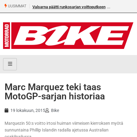
UUSIMMAT
Valsarna päätti runkosarjan voittoputkeen
Marc Marquez teki taas
MotoGP-sarjan historiaa
19 lokakuun, 2015
Bike
Marquezin 50:s voitto irtosi huiman viimeisen kierroksen myötä
sunnuntaina Phillip Islandin radalla ajetussa Australian
osakilpailussa.