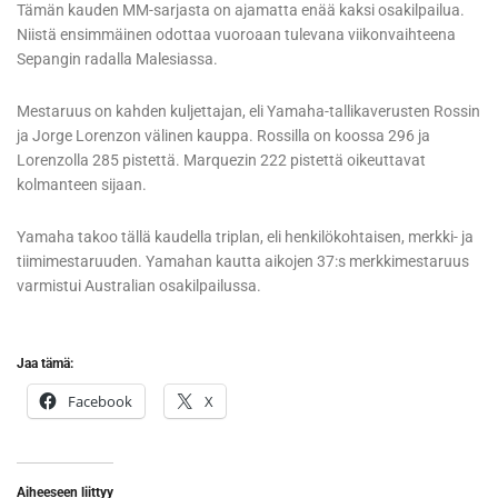
Tämän kauden MM-sarjasta on ajamatta enää kaksi osakilpailua.
Niistä ensimmäinen odottaa vuoroaan tulevana viikonvaihteena
Sepangin radalla Malesiassa.
Mestaruus on kahden kuljettajan, eli Yamaha-tallikaverusten Rossin
ja Jorge Lorenzon välinen kauppa. Rossilla on koossa 296 ja
Lorenzolla 285 pistettä. Marquezin 222 pistettä oikeuttavat
kolmanteen sijaan.
Yamaha takoo tällä kaudella triplan, eli henkilökohtaisen, merkki- ja
tiimimestaruuden. Yamahan kautta aikojen 37:s merkkimestaruus
varmistui Australian osakilpailussa.
Jaa tämä:
Facebook
X
Aiheeseen liittyy