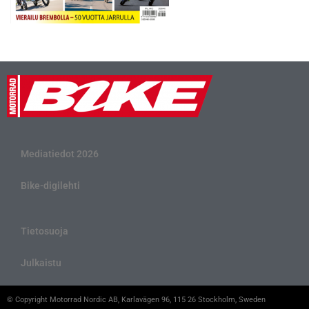
Mediatiedot 2026
Bike-digilehti
Tietosuoja
Julkaistu
© Copyright Motorrad Nordic AB, Karlavägen 96, 115 26 Stockholm, Sweden