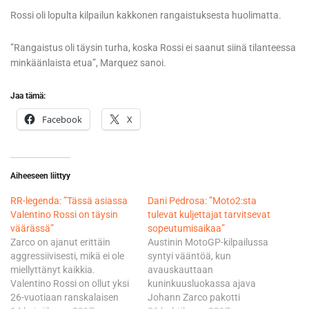
Rossi oli lopulta kilpailun kakkonen rangaistuksesta huolimatta.
”Rangaistus oli täysin turha, koska Rossi ei saanut siinä tilanteessa
minkäänlaista etua”, Marquez sanoi.
Jaa tämä:
Facebook
X
Aiheeseen liittyy
RR-legenda: ”Tässä asiassa
​Dani Pedrosa: ”Moto2:sta
Valentino Rossi on täysin
tulevat kuljettajat tarvitsevat
väärässä”
sopeutumisaikaa”
Zarco on ajanut erittäin
Austinin MotoGP-kilpailussa
aggressiivisesti, mikä ei ole
syntyi vääntöä, kun
miellyttänyt kaikkia.
avauskauttaan
Valentino Rossi on ollut yksi
kuninkuusluokassa ajava
26-vuotiaan ranskalaisen
Johann Zarco pakotti