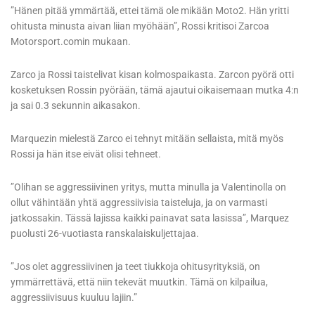
”Hänen pitää ymmärtää, ettei tämä ole mikään Moto2. Hän yritti
ohitusta minusta aivan liian myöhään”, Rossi kritisoi Zarcoa
Motorsport.comin mukaan.
Zarco ja Rossi taistelivat kisan kolmospaikasta. Zarcon pyörä otti
kosketuksen Rossin pyörään, tämä ajautui oikaisemaan mutka 4:n
ja sai 0.3 sekunnin aikasakon.
Marquezin mielestä Zarco ei tehnyt mitään sellaista, mitä myös
Rossi ja hän itse eivät olisi tehneet.
”Olihan se aggressiivinen yritys, mutta minulla ja Valentinolla on
ollut vähintään yhtä aggressiivisia taisteluja, ja on varmasti
jatkossakin. Tässä lajissa kaikki painavat sata lasissa”, Marquez
puolusti 26-vuotiasta ranskalaiskuljettajaa.
”Jos olet aggressiivinen ja teet tiukkoja ohitusyrityksiä, on
ymmärrettävä, että niin tekevät muutkin. Tämä on kilpailua,
aggressiivisuus kuuluu lajiin.”