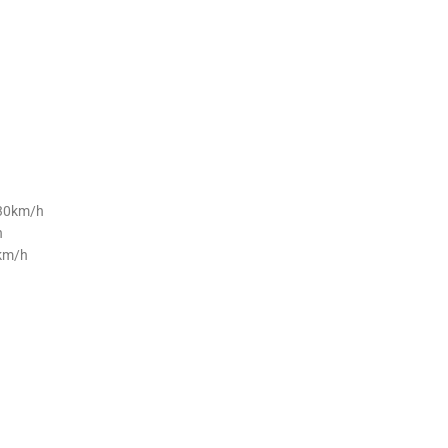
330km/h
h
8km/h