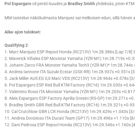
Pol Espargaro
oli peräti kuudes ja
Bradley Smith
yhdeksäs, joten KTM 
MM-taistelun näkökulmasta Marquez sai melkoisen edun, sillä hänen
Aika-ajon tulokset:
Qualifying 2
:
1. Marc Marquez ESP Repsol Honda (RC213V) 1m 28.386s [Lap 7/8]
2. Maverick Viñales ESP Movistar Yamaha (YZR-M1) 1m 28.719s +0.3
3. Johann Zarco FRA Monster Yamaha Tech3 (YZR-M1)* 1m 28.744s 
4. Andrea Iannone ITA Suzuki Ecstar (GSX-RR) 1m 28.937s +0.551s [
5. Jack Miller AUS EG 0,0 Marc VDS (RC213V) 1m 28.964s +0.578s [3
6. Pol Espargaro ESP Red Bull KTM Factory (RC16) 1m 29.030s +0.64
7. Valentino Rossi ITA Movistar Yamaha (YZR-M1) 1m 29.203s +0.81
8. Aleix Espargaro ESP Factory Aprilia Gresini (RS-GP) 1m 29.271s +
9. Bradley Smith GBR Red Bull KTM Factory (RC16) 1m 29.321s +0.93
10. Cal Crutchlow GBR LCR Honda (RC213V) 1m 29.429s +1.043s [3
11. Andrea Dovizioso ITA Ducati Team (GP17) 1m 29.496s +1.110s [8
12. Dani Pedrosa ESP Repsol Honda (RC213V) 1m 29.546s +1.160s [