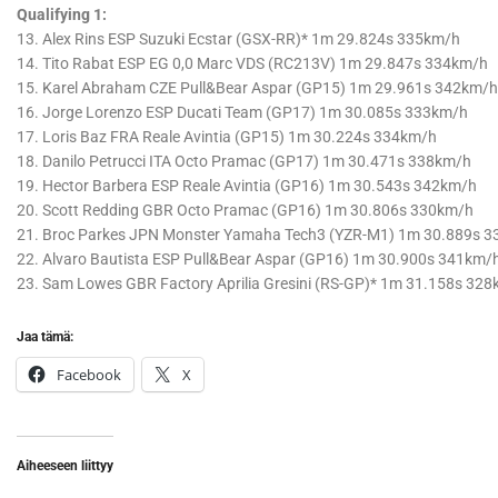
Qualifying 1:
13. Alex Rins ESP Suzuki Ecstar (GSX-RR)* 1m 29.824s 335km/h
14. Tito Rabat ESP EG 0,0 Marc VDS (RC213V) 1m 29.847s 334km/h
15. Karel Abraham CZE Pull&Bear Aspar (GP15) 1m 29.961s 342km/h
16. Jorge Lorenzo ESP Ducati Team (GP17) 1m 30.085s 333km/h
17. Loris Baz FRA Reale Avintia (GP15) 1m 30.224s 334km/h
18. Danilo Petrucci ITA Octo Pramac (GP17) 1m 30.471s 338km/h
19. Hector Barbera ESP Reale Avintia (GP16) 1m 30.543s 342km/h
20. Scott Redding GBR Octo Pramac (GP16) 1m 30.806s 330km/h
21. Broc Parkes JPN Monster Yamaha Tech3 (YZR-M1) 1m 30.889s 
22. Alvaro Bautista ESP Pull&Bear Aspar (GP16) 1m 30.900s 341km/
23. Sam Lowes GBR Factory Aprilia Gresini (RS-GP)* 1m 31.158s 32
Jaa tämä:
Facebook
X
Aiheeseen liittyy