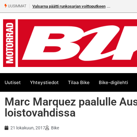
Valsarna päätti runkosarjan voittoputkeen
UUSIMMAT
Uutiset
Yhteystiedot
Tilaa Bike
Bike-digilehti
Marc Marquez paalulle Aus
loistovahdissa
21 lokakuun, 2017
Bike