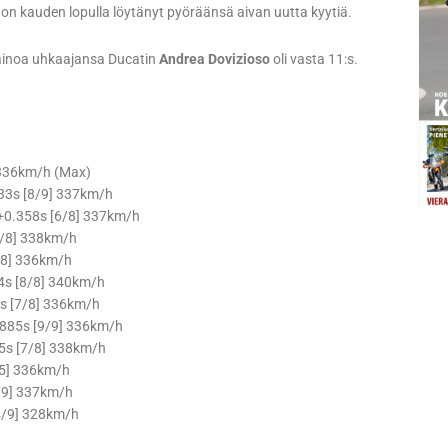
on kauden lopulla löytänyt pyöräänsä aivan uutta kyytiä.
 ainoa uhkaajansa Ducatin
Andrea Dovizioso
oli vasta 11:s.
 336km/h (Max)
33s [8/9] 337km/h
+0.358s [6/8] 337km/h
3/8] 338km/h
/8] 336km/h
4s [8/8] 340km/h
7s [7/8] 336km/h
0.885s [9/9] 336km/h
5s [7/8] 338km/h
/5] 336km/h
/9] 337km/h
4/9] 328km/h