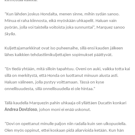
kiinnostaa kaikkia.
”Kun lähden joskus Hondalta, menen sinne, mihin sydän sanoo.
Minua ei raha kiinnosta, eikä myöskään uhkapelit. Haluan vain
pyörän, jolla voi taistella voitoista joka sunnuntai”, Marquez sanoo
Skylla
.
Kuljettajamarkkinat ovat iso puheenaihe, sillä ensi kauden jälkeen
lähes kaikkien tehdastiimikuljettajien sopimukset päättyvät.
”En tiedä yhtään, mitä silloin tapahtuu. Oveni on auki, vaikka totta kai
sillä on merkitystä, että Honda on luottanut minuun alusta asti.
Haluan välineen, jolla pystyy voittamaan. Tässä on kyse
onnellisuudesta, sillä onnellisuudella ei ole hintaa.”
Tällä kaudella Marquezin pahin uhkaaja oli yllättäen Ducatin konkari
Andrea Dovizioso
, johon moni ei enää uskonut.
”Dovi on opettanut minulle paljon niin radalla kuin sen ulkopuolella.
Olen myös oppinut, ettei koskaan pidä aliarvioida ketään. Kun hän