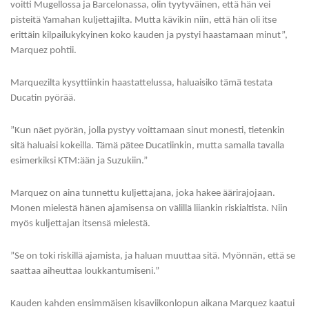
voitti Mugellossa ja Barcelonassa, olin tyytyväinen, että hän vei
pisteitä Yamahan kuljettajilta. Mutta kävikin niin, että hän oli itse
erittäin kilpailukykyinen koko kauden ja pystyi haastamaan minut”,
Marquez pohtii.
Marquezilta kysyttiinkin haastattelussa, haluaisiko tämä testata
Ducatin pyörää.
”Kun näet pyörän, jolla pystyy voittamaan sinut monesti, tietenkin
sitä haluaisi kokeilla. Tämä pätee Ducatiinkin, mutta samalla tavalla
esimerkiksi KTM:ään ja Suzukiin.”
Marquez on aina tunnettu kuljettajana, joka hakee äärirajojaan.
Monen mielestä hänen ajamisensa on välillä liiankin riskialtista. Niin
myös kuljettajan itsensä mielestä.
”Se on toki riskillä ajamista, ja haluan muuttaa sitä. Myönnän, että se
saattaa aiheuttaa loukkantumiseni.”
Kauden kahden ensimmäisen kisaviikonlopun aikana Marquez kaatui