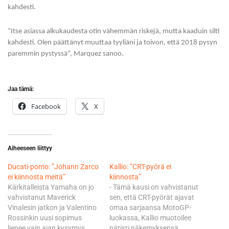
kahdesti.
”Itse asiassa alkukaudesta otin vähemmän riskejä, mutta kaaduin silti
kahdesti. Olen päättänyt muuttaa tyyliäni ja toivon, että 2018 pysyn
paremmin pystyssä”, Marquez sanoo.
Jaa tämä:
Facebook
X
Aiheeseen liittyy
Ducati-pomo: ”Johann Zarco
Kallio: ”CRT-pyörä ei
ei kiinnosta meitä”
kiinnosta”
Kärkitalleista Yamaha on jo
- Tämä kausi on vahvistanut
vahvistanut Maverick
sen, että CRT-pyörät ajavat
Vinalesin jatkon ja Valentino
omaa sarjaansa MotoGP-
Rossinkin uusi sopimus
luokassa, Kallio muotoilee
lienee vain ajan kysymys.
nätisti näkemyksensä.