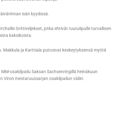
Päivärinnan isän kyydissä.
hallin brittiveljekset, jotka ehtivät ruutulipulle turvallisen
sta kaksikoista.
a. Makkula ja Karttiala putosivat keskeytyksensä myötä
 MM-osakilpailu Saksan Sachsenringillä heinäkuun
an Viron mestaruussarjan osakilpailun väliin.