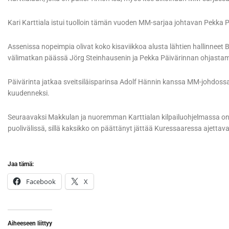
Kari Karttiala istui tuolloin tämän vuoden MM-sarjaa johtavan Pekka 
Assenissa nopeimpia olivat koko kisaviikkoa alusta lähtien hallinneet Birc
välimatkan päässä Jörg Steinhausenin ja Pekka Päivärinnan ohjastami
Päivärinta jatkaa sveitsiläisparinsa Adolf Hännin kanssa MM-johdoss
kuudenneksi.
Seuraavaksi Makkulan ja nuoremman Karttialan kilpailuohjelmassa on
puolivälissä, sillä kaksikko on päättänyt jättää Kuressaaressa ajettav
Jaa tämä:
Facebook
X
Aiheeseen liittyy