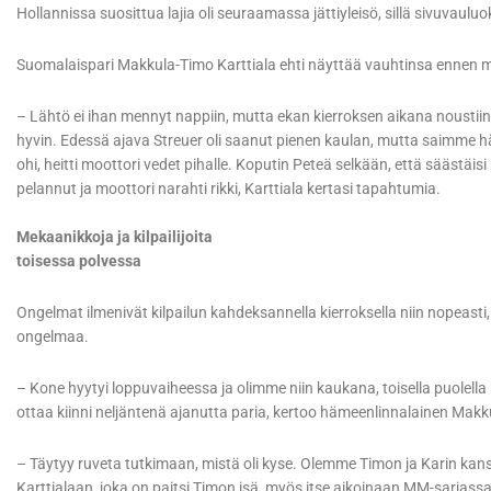
Hollannissa suosittua lajia oli seuraamassa jättiyleisö, sillä sivuvau
Suomalaispari Makkula-Timo Karttiala ehti näyttää vauhtinsa ennen m
– Lähtö ei ihan mennyt nappiin, mutta ekan kierroksen aikana noustiin
hyvin. Edessä ajava Streuer oli saanut pienen kaulan, mutta saimme hä
ohi, heitti moottori vedet pihalle. Koputin Peteä selkään, että säästäi
pelannut ja moottori narahti rikki, Karttiala kertasi tapahtumia.
Mekaanikkoja ja kilpailijoita
toisessa polvessa
Ongelmat ilmenivät kilpailun kahdeksannella kierroksella niin nopeasti
ongelmaa.
– Kone hyytyi loppuvaiheessa ja olimme niin kaukana, toisella puolella
ottaa kiinni neljäntenä ajanutta paria, kertoo hämeenlinnalainen Makk
– Täytyy ruveta tutkimaan, mistä oli kyse. Olemme Timon ja Karin kan
Karttialaan, joka on paitsi Timon isä, myös itse aikoinaan MM-sarjassa p