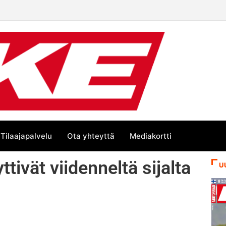
Tilaajapalvelu
Ota yhteyttä
Mediakortti
tivät viidenneltä sijalta
U