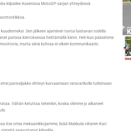
luokka kilpailee Assenissa MotoGP-sarjan yhteydessä.
oottoririkkoa.
 kuudenneksi. Sen jälkeen ajaminen tuntui luistavan todella
net parissa kierroksessa heittämällä kiinni. Heti kun pääsimme
si moottoria, mutta siinä kohtaa ei oikein kommunikaatio
, ettei parivaljakko ehtinyt kurvaamaan ratavarikolle tutkimaan
 rataa. Vähän ketuttaa tietenkin, koska olimme jo alkaneet
ula.
ssa itse omia mekaanikkojamme, lisää Makkula viitaten Kari
isteitä saavuttanut kilpailija.