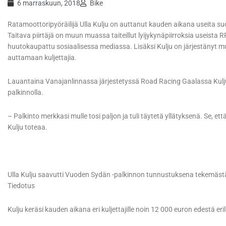
6 marraskuun, 2018
Bike
Ratamoottoripyöräilijä Ulla Kulju on auttanut kauden aikana useita su
Taitava piirtäjä on muun muassa taiteillut lyijykynäpiirroksia useista RR-
huutokaupattu sosiaalisessa mediassa. Lisäksi Kulju on järjestänyt 
auttamaan kuljettajia.
Lauantaina Vanajanlinnassa järjestetyssä Road Racing Gaalassa Kulju 
palkinnolla.
– Palkinto merkkasi mulle tosi paljon ja tuli täytetä yllätyksenä. Se, ett
Kulju toteaa.
Ulla Kulju saavutti Vuoden Sydän -palkinnon tunnustuksena tekemästä
Tiedotus
Kulju keräsi kauden aikana eri kuljettajille noin 12 000 euron edestä eri