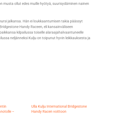
tä on musta ollut edes muille hyötyä, suurisydäminen nainen
 mursi jalkansa. Hän ei loukkaantumisen takia päässyt
Bridgestone Handy Raceen, eli kansainväliseen
aikkansa kilpailussa toiselle alaraajahalvaantuneelle
lpailussa neljänneksi Kulju on toipunut hyvin leikkauksesta ja
entin
Ulla Kulju International Bridgestone
notolle –
Handy Racen voittoon