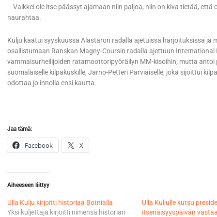
– Vaikkei ole itse päässyt ajamaan niin paljoa, niin on kiva tietää, et
naurahtaa.
Kulju kaatui syyskuussa Alastaron radalla ajetuissa harjoituksissa ja
osallistumaan Ranskan Magny-Coursin radalla ajettuun International 
vammaisurheilijoiden ratamoottoripyöräilyn MM-kisoihin, mutta antoi p
suomalaiselle kilpakuskille, Jarno-Petteri Parviaiselle, joka sijoittui ki
odottaa jo innolla ensi kautta.
Jaa tämä:
Facebook
X
Aiheeseen liittyy
Ulla Kulju kirjoitti historiaa Botnialla
Ulla Kuljulle kutsu presid
Yksi kuljettaja kirjoitti nimensä historian
itsenäisyyspäivän vastaa