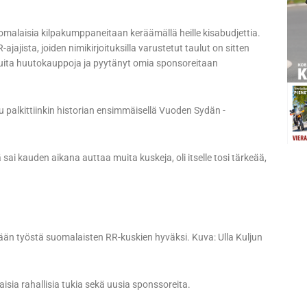
omalaisia kilpakumppaneitaan keräämällä heille kisabudjettia.
ajajista, joiden nimikirjoituksilla varustetut taulut on sitten
muita huutokauppoja ja pyytänyt omia sponsoreitaan
palkittiinkin historian ensimmäisellä Vuoden Sydän -
ä sai kauden aikana auttaa muita kuskeja, oli itselle tosi tärkeää,
än työstä suomalaisten RR-kuskien hyväksi. Kuva: Ulla Kuljun
laisia rahallisia tukia sekä uusia sponssoreita.