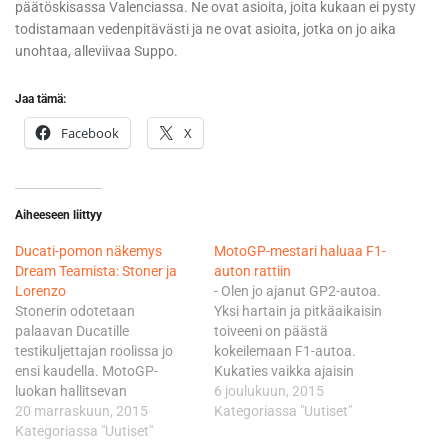
päätöskisassa Valenciassa. Ne ovat asioita, joita kukaan ei pysty
todistamaan vedenpitävästi ja ne ovat asioita, jotka on jo aika
unohtaa, alleviivaa Suppo.
Jaa tämä:
Facebook
X
Aiheeseen liittyy
Ducati-pomon näkemys
MotoGP-mestari haluaa F1-
Dream Teamista: Stoner ja
auton rattiin
Lorenzo
- Olen jo ajanut GP2-autoa.
Stonerin odotetaan
Yksi hartain ja pitkäaikaisin
palaavan Ducatille
toiveeni on päästä
testikuljettajan roolissa jo
kokeilemaan F1-autoa.
ensi kaudella. MotoGP-
Kukaties vaikka ajaisin
luokan hallitsevan
joskus tulevaisuudessa F1-
6 joulukuun, 2015
maailmanmestarin Lorenzon
20 marraskuun, 2015
sarjassa, heittää 28-vuotias
Kategoriassa "Uutiset"
nykyinen sopimus Yamahan
Kategoriassa "Uutiset"
Lorenzo. Lorenzo on