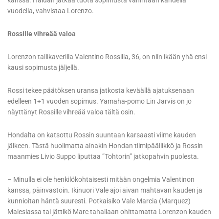
kanssa. Haluan jatkaa tuota sopimusta vähintään kahdella
vuodella, vahvistaa Lorenzo.
Rossille vihreää valoa
Lorenzon tallikaverilla Valentino Rossilla, 36, on niin ikään yhä ensi
kausi sopimusta jäljellä.
Rossi tekee päätöksen uransa jatkosta keväällä ajatuksenaan
edelleen 1+1 vuoden sopimus. Yamaha-pomo Lin Jarvis on jo
näyttänyt Rossille vihreää valoa tältä osin.
Hondalta on katsottu Rossin suuntaan karsaasti viime kauden
jälkeen. Tästä huolimatta ainakin Hondan tiimipäällikkö ja Rossin
maanmies Livio Suppo liputtaa ”Tohtorin” jatkopahvin puolesta.
– Minulla ei ole henkilökohtaisesti mitään ongelmia Valentinon
kanssa, päinvastoin. Ikinuori Vale ajoi aivan mahtavan kauden ja
kunnioitan häntä suuresti. Potkaisiko Vale Marcia (Marquez)
Malesiassa tai jättikö Marc tahallaan ohittamatta Lorenzon kauden