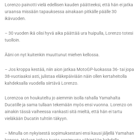
Lorenzo painotti vielä edellisen kauden päätteeksi, että hän ei jatka
uraansa missään tapauksessa ainakaan pitkälle päälle 30
ikävuoden.
– 30 vuoden ikä olisi hyvä aika päättää ura huipulla, Lorenzo totesi
tuolloin.
Ääni on nyt kuitenkin muuttunut miehen kellossa.
– Jos kroppa kestää, niin aion jatkaa MotoGP-luokassa 36- tai jopa
38-vuotiaaksi asti, julistaa eläkepäiviään näin ollen kertaheitolla
kahdeksalla vuodella siirtävä Lorenzo.
Lorenzoa on houkuteltu jo aiemmin isolla rahalla Yamahalta
Ducatille ja sama tullaan tekemään myös ensi vuonna. Lorenzo on
ainakin tässä vaiheessa vankasti sitä mieltä, että hän ei tartu
vieläkään Ducatin tuhtiin täkyyn.
– Minulla on nykyisestä sopimuksestani ensi kausi jäljellä Yamahan