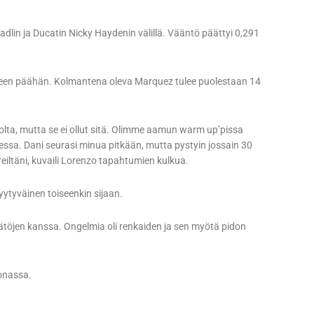
adlin ja Ducatin Nicky Haydenin välillä. Vääntö päättyi 0,291
teen päähän. Kolmantena oleva Marquez tulee puolestaan 14
lpolta, mutta se ei ollut sitä. Olimme aamun warm up’pissa
stessa. Dani seurasi minua pitkään, mutta pystyin jossain 30
eiltäni, kuvaili Lorenzo tapahtumien kulkua.
yytyväinen toiseenkin sijaan.
äätöjen kanssa. Ongelmia oli renkaiden ja sen myötä pidon
onassa.