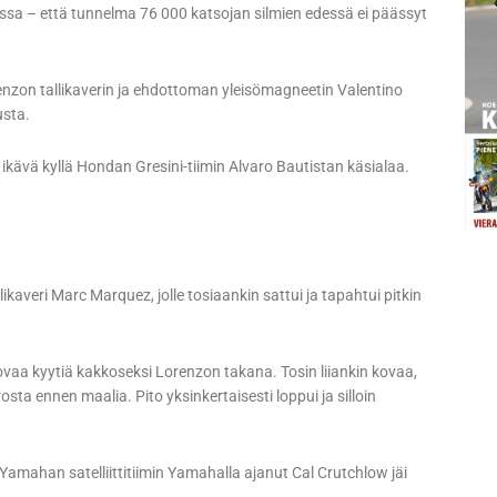
ossa – että tunnelma 76 000 katsojan silmien edessä ei päässyt
orenzon tallikaverin ja ehdottoman yleisömagneetin Valentino
usta.
li ikävä kyllä Hondan Gresini-tiimin Alvaro Bautistan käsialaa.
ikaveri Marc Marquez, jolle tosiaankin sattui ja tapahtui pitkin
ovaa kyytiä kakkoseksi Lorenzon takana. Tosin liiankin kovaa,
osta ennen maalia. Pito yksinkertaisesti loppui ja silloin
 Yamahan satelliittitiimin Yamahalla ajanut Cal Crutchlow jäi