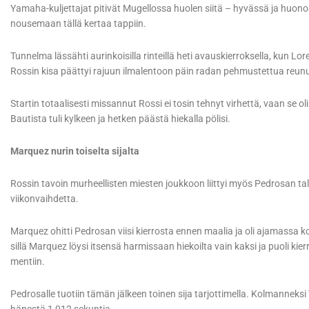
Yamaha-kuljettajat pitivät Mugellossa huolen siitä – hyvässä ja huon
nousemaan tällä kertaa tappiin.
Tunnelma lässähti aurinkoisilla rinteillä heti avauskierroksella, kun L
Rossin kisa päättyi rajuun ilmalentoon päin radan pehmustettua reun
Startin totaalisesti missannut Rossi ei tosin tehnyt virhettä, vaan se o
Bautista tuli kylkeen ja hetken päästä hiekalla pölisi.
Marquez nurin toiselta sijalta
Rossin tavoin murheellisten miesten joukkoon liittyi myös Pedrosan tall
viikonvaihdetta.
Marquez ohitti Pedrosan viisi kierrosta ennen maalia ja oli ajamassa k
sillä Marquez löysi itsensä harmissaan hiekoilta vain kaksi ja puoli kierr
mentiin.
Pedrosalle tuotiin tämän jälkeen toinen sija tarjottimella. Kolmanneksi