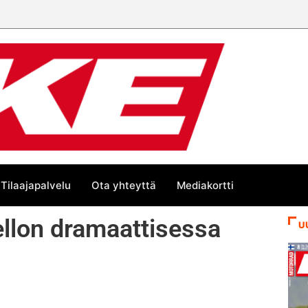
 trackin Euroopan Cupin mestari
Tilaajapalvelu
Ota yhteyttä
Mediakortti
llon dramaattisessa
U