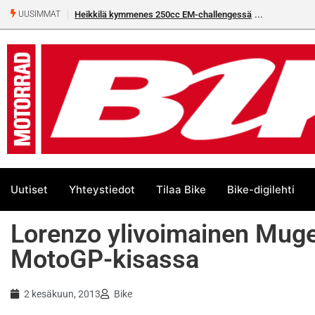
Heikkilä kymmenes 250cc EM-challengessä
Rantala flat
UUSIMMAT
Uutiset
Yhteystiedot
Tilaa Bike
Bike-digilehti
Lorenzo ylivoimainen Muge
MotoGP-kisassa
2 kesäkuun, 2013
Bike