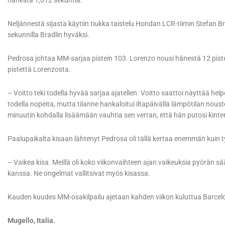
hänestä 1,012 sekuntia.
Neljännestä sijasta käytiin tiukka taistelu Hondan LCR-tiimin Stefan Br
sekunnilla Bradlin hyväksi.
Pedrosa johtaa MM-sarjaa pistein 103. Lorenzo nousi hänestä 12 pis
pistettä Lorenzosta.
– Voitto teki todella hyvää sarjaa ajatellen. Voitto saattoi näyttää he
todella nopeita, mutta tilanne hankaloitui iltapäivällä lämpötilan nou
minuutin kohdalla lisäämään vauhtia sen verran, että hän putosi kinter
Paalupaikalta kisaan lähtenyt Pedrosa oli tällä kertaa enemmän kuin t
– Vaikea kisa. Meillä oli koko viikonvaihteen ajan vaikeuksia pyörän s
kanssa. Ne ongelmat vallitsivat myös kisassa.
Kauden kuudes MM-osakilpailu ajetaan kahden viikon kuluttua Barcel
Mugello, Italia.