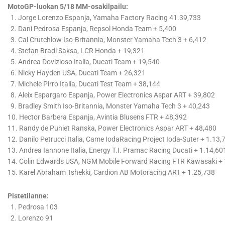
MotoGP-luokan 5/18 MM-osakilpailu:
1. Jorge Lorenzo Espanja, Yamaha Factory Racing 41.39,733
2. Dani Pedrosa Espanja, Repsol Honda Team + 5,400
3. Cal Crutchlow Iso-Britannia, Monster Yamaha Tech 3 + 6,412
4. Stefan Bradl Saksa, LCR Honda + 19,321
5. Andrea Dovizioso Italia, Ducati Team + 19,540
6. Nicky Hayden USA, Ducati Team + 26,321
7. Michele Pirro Italia, Ducati Test Team + 38,144
8. Aleix Espargaro Espanja, Power Electronics Aspar ART + 39,802
9. Bradley Smith Iso-Britannia, Monster Yamaha Tech 3 + 40,243
10. Hector Barbera Espanja, Avintia Blusens FTR + 48,392
11. Randy de Puniet Ranska, Power Electronics Aspar ART + 48,480
12. Danilo Petrucci Italia, Came IodaRacing Project Ioda-Suter + 1.13,
13. Andrea Iannone Italia, Energy T.I. Pramac Racing Ducati + 1.14,60
14. Colin Edwards USA, NGM Mobile Forward Racing FTR Kawasaki + 
15. Karel Abraham Tshekki, Cardion AB Motoracing ART + 1.25,738
Pistetilanne:
1. Pedrosa 103
2. Lorenzo 91