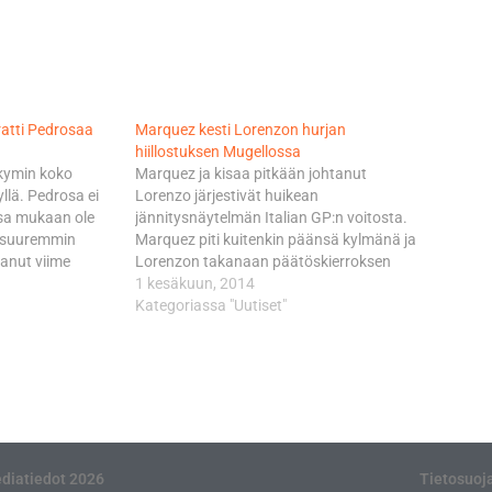
ratti Pedrosaa
Marquez kesti Lorenzon hurjan
hiillostuksen Mugellossa
äkymin koko
Marquez ja kisaa pitkään johtanut
llä. Pedrosa ei
Lorenzo järjestivät huikean
sa mukaan ole
jännitysnäytelmän Italian GP:n voitosta.
n suuremmin
Marquez piti kuitenkin päänsä kylmänä ja
tanut viime
Lorenzon takanaan päätöskierroksen
ärällä kelillä.
kuumassa jännitysnäytelmässä.
1 kesäkuun, 2014
eisiin parempi
Marquez tervehti ruutulippua
Kategoriassa "Uutiset"
tietenkin
riehakkaasti 0,121 sekunnin erolla
tteli Pedrosa
Lorenzoon, joka oli vienyt nimiinsä kolme
delliset kisat…
edellistä Italian GP:tä. - Ehdottomasti
kauden kovin kilpailu! Alku oli minulle
hieman hankala, mutta…
diatiedot 2026
Tietosuoj