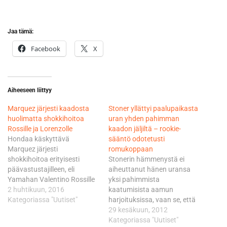
Jaa tämä:
Facebook
X
Aiheeseen liittyy
Marquez järjesti kaadosta
Stoner yllättyi paalupaikasta
huolimatta shokkihoitoa
uran yhden pahimman
Rossille ja Lorenzolle
kaadon jäljiltä – rookie-
Hondaa käskyttävä
sääntö odotetusti
Marquez järjesti
romukoppaan
shokkihoitoa erityisesti
Stonerin hämmenystä ei
päävastustajilleen, eli
aiheuttanut hänen uransa
Yamahan Valentino Rossille
yksi pahimmista
ja Jorge Lorenzolle. Marquez
2 huhtikuun, 2016
kaatumisista aamun
kukisti aika-ajossa toiseksi
Kategoriassa "Uutiset"
harjoituksissa, vaan se, että
päätyneen Rossin 0,325 ja
hän kuittasi aika-ajon
29 kesäkuun, 2012
24 kierroksen kisan eturiviin
trillerimäiset loppuminuutit
Kategoriassa "Uutiset"