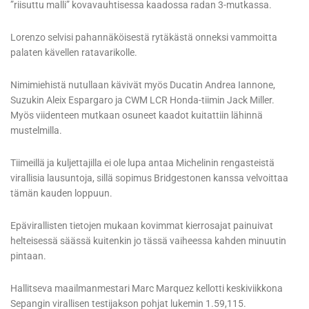
”riisuttu malli” kovavauhtisessa kaadossa radan 3-mutkassa.
Lorenzo selvisi pahannäköisestä rytäkästä onneksi vammoitta
palaten kävellen ratavarikolle.
Nimimiehistä nutullaan kävivät myös Ducatin Andrea Iannone,
Suzukin Aleix Espargaro ja CWM LCR Honda-tiimin Jack Miller.
Myös viidenteen mutkaan osuneet kaadot kuitattiin lähinnä
mustelmilla.
Tiimeillä ja kuljettajilla ei ole lupa antaa Michelinin rengasteistä
virallisia lausuntoja, sillä sopimus Bridgestonen kanssa velvoittaa
tämän kauden loppuun.
Epävirallisten tietojen mukaan kovimmat kierrosajat painuivat
helteisessä säässä kuitenkin jo tässä vaiheessa kahden minuutin
pintaan.
Hallitseva maailmanmestari Marc Marquez kellotti keskiviikkona
Sepangin virallisen testijakson pohjat lukemin 1.59,115.