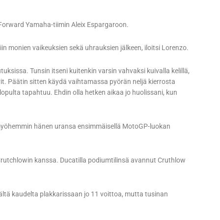
a Forward Yamaha-tiimin Aleix Espargaroon.
niin monien vaikeuksien sekä uhrauksien jälkeen, iloitsi Lorenzo.
uksissa. Tunsin itseni kuitenkin varsin vahvaksi kuivalla kelillä,
t. Päätin sitten käydä vaihtamassa pyörän neljä kierrosta
 lopulta tapahtuu. Ehdin olla hetken aikaa jo huolissani, kun
n myöhemmin hänen uransa ensimmäisellä MotoGP-luokan
 Crutchlowin kanssa. Ducatilla podiumtilinsä avannut Cruthlow
ltä kaudelta plakkarissaan jo 11 voittoa, mutta tusinan