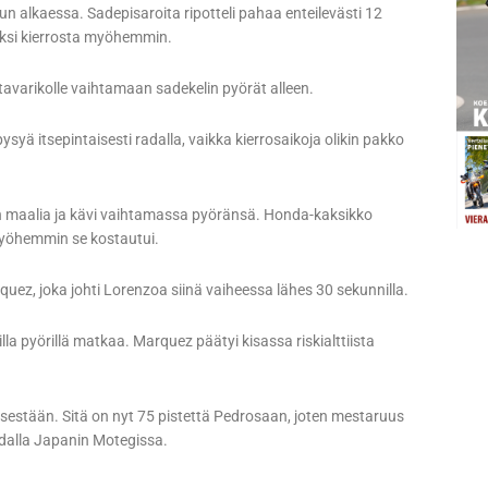
n alkaessa. Sadepisaroita ripotteli pahaa enteilevästi 12
kaksi kierrosta myöhemmin.
ratavarikolle vaihtamaan sadekelin pyörät alleen.
yä itsepintaisesti radalla, vaikka kierrosaikoja olikin pakko
en maalia ja kävi vaihtamassa pyöränsä. Honda-kaksikko
myöhemmin se kostautui.
uez, joka johti Lorenzoa siinä vaiheessa lähes 30 sekunnilla.
la pyörillä matkaa. Marquez päätyi kisassa riskialttiista
sestään. Sitä on nyt 75 pistettä Pedrosaan, joten mestaruus
dalla Japanin Motegissa.