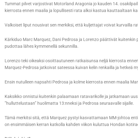
Tummat pilvet varjostivat Motorland Aragonia jo kauden 14. osakilpailu
kierrosta ennen maalia ja lopullisesti rata alkoi kastua kauttaaltaan 
Valkoiset liput nousivat sen merkiksi, että kuljettajat voivat kurvailla 
Kärkiduo Marc Marquez, Dani Pedrosa ja Lorenzo päättivät kuitenkin pys
pudottaa lähes kymmenellä sekunnilla.
Lorenzo teki oikeaksi osoittautuneen ratkaisunsa neljä kierrosta enn
Marquez-Pedrosa jatkoivat sateessa kuivan kelin renkailla ja hetkeä 
Ensin nutulleen napsahti Pedrosa ja kolme kierrosta ennen maalia Marq
Kaksikko onnistui kuitenkin palaamaan ratavarikolle ja jatkamaan uusil
”hulluttelustaan” huolimatta 13:nneksi ja Pedrosa seuraavalle sijalle.
Tämä merkitsi sitä, että Marquez pystyi kasvattamaan MM-johtoa enti
on ensimmäisen kerran katkolla kahden viikon kuluttua Hondan kotira