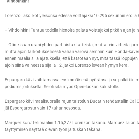
”Vihdoinkin!”
Lorenzo ilakoi kotiyleisönsä edessä voittajaksi 10,295 sekunnin eroll
– Vihdoinkin! Tuntuu todella hienolta palata voittajaksi pitkän ajan ja 
– Otin kisaan urani yhden parhaista starteista, mutta tein virheitä jarrut
mutta ajoin tarkoituksellisesti vähän varovaisemmin kuin Honda-kaveri
ennen maalia sillä ajatuksella, että katsotaan nyt, mitä tässä loppujen
ajoin siinä vaiheessa sijalla 12, jatkoi Lorenzo leveän hymyn kera.
Espargaro kävi vaihtamassa ensimmäisenä pyöränsä ja se palkittii
podiumsijoituksella. Se oli sitä myös Open-luokan kalustolle.
Espargaro kävi maalisuoralla rajun taistelun Ducatin tehdastallin Cal
jäi Espargarosta vain 17 tuhannesosaa.
Marquez körötteli maaliin 1.15,277 Lorenzon takana. Marquezilla on tä
täyttyminen näyttää olevan työn ja tuskan takana.