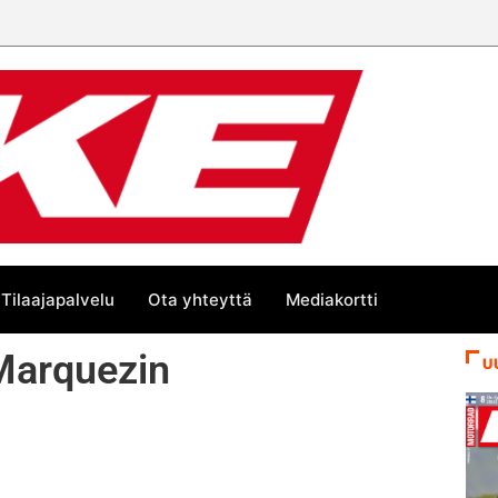
än kesän suurta Bike-
Tilaajapalvelu
Ota yhteyttä
Mediakortti
 Marquezin
U