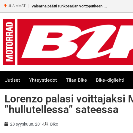
Valsarna päätti runkosarjan voittoputkeen
Älä missaa täm
UUSIMMAT
numeroa!
Uutiset
Yhteystiedot
Tilaa Bike
Bike-digilehti
Lorenzo palasi voittajaksi
”hullutellessa” sateessa
28 syyskuun, 2014
Bike