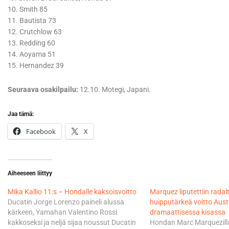
10. Smith 85
11. Bautista 73
12. Crutchlow 63
13. Redding 60
14. Aoyama 51
15. Hernandez 39
Seuraava osakilpailu:
12.10. Motegi, Japani.
Jaa tämä:
Facebook
X
Aiheeseen liittyy
Mika Kallio 11:s – Hondalle kaksoisvoitto
Marquez liputettiin radal
Ducatin Jorge Lorenzo paineli alussa
huipputärkeä voitto Aust
kärkeen, Yamahan Valentino Rossi
dramaattisessa kisassa
kakkoseksi ja neljä sijaa noussut Ducatin
Hondan Marc Marquezilla