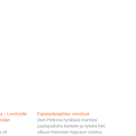
ta – Lorenzolle
Espanjalaisjuhlaa Jerezissä
ralian
Dani Pedrosa hyökkäsi startista
paalupaikalta kärkeen ja nykäisi heti
 oli
alkuun hienoisen hajuraon toisena