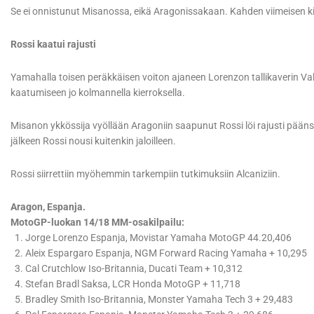
Se ei onnistunut Misanossa, eikä Aragonissakaan. Kahden viimeisen kis
Rossi kaatui rajusti
Yamahalla toisen peräkkäisen voiton ajaneen Lorenzon tallikaverin V
kaatumiseen jo kolmannella kierroksella.
Misanon ykkössija vyöllään Aragoniin saapunut Rossi löi rajusti päänsä
jälkeen Rossi nousi kuitenkin jaloilleen.
Rossi siirrettiin myöhemmin tarkempiin tutkimuksiin Alcaniziin.
Aragon, Espanja.
MotoGP-luokan 14/18 MM-osakilpailu:
1. Jorge Lorenzo Espanja, Movistar Yamaha MotoGP 44.20,406
2. Aleix Espargaro Espanja, NGM Forward Racing Yamaha + 10,295
3. Cal Crutchlow Iso-Britannia, Ducati Team + 10,312
4. Stefan Bradl Saksa, LCR Honda MotoGP + 11,718
5. Bradley Smith Iso-Britannia, Monster Yamaha Tech 3 + 29,483