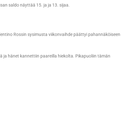
an saldo näyttää 15. ja ja 13. sijaa.
alentino Rossin sysimusta viikonvaihde päättyi pahannäköiseen
 ja hänet kannettiin paareilla hiekolta. Pikapuoliin tämän