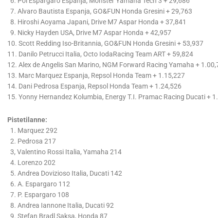
6. Pol Espargaro Espanja, Monster Yamaha Tech 3 + 29,686
7. Alvaro Bautista Espanja, GO&FUN Honda Gresini + 29,763
8. Hiroshi Aoyama Japani, Drive M7 Aspar Honda + 37,841
9. Nicky Hayden USA, Drive M7 Aspar Honda + 42,957
10. Scott Redding Iso-Britannia, GO&FUN Honda Gresini + 53,937
11. Danilo Petrucci Italia, Octo IodaRacing Team ART + 59,824
12. Alex de Angelis San Marino, NGM Forward Racing Yamaha + 1.00
13. Marc Marquez Espanja, Repsol Honda Team + 1.15,227
14. Dani Pedrosa Espanja, Repsol Honda Team + 1.24,526
15. Yonny Hernandez Kolumbia, Energy T.I. Pramac Racing Ducati + 1
Pistetilanne:
1. Marquez 292
2. Pedrosa 217
3, Valentino Rossi Italia, Yamaha 214
4. Lorenzo 202
5. Andrea Dovizioso Italia, Ducati 142
6. A. Espargaro 112
7. P. Espargaro 108
8. Andrea Iannone Italia, Ducati 92
9. Stefan Bradl Saksa, Honda 87