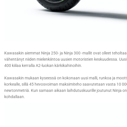
Kawasakin aiemmat Ninja 250- ja Ninja 300 -mallit ovat olleet teholtaa
vähentänyt niiden mielenkiintoa uusien motoristien keskuudessa. Uusi
400 kiilaa kerralla A2-luokan kärkikahinoihin.
Kawasakin mukaan kyseessä on kokonaan uusi malli, runkoa ja mootto
korkealle, sillä 45 hevosvoiman maksimiteho saavutetaan vasta 10 000
newtonmetriä. Kun samaan aikaan laihdutuskuurille joutunut Ninja on k
kohdallaan.