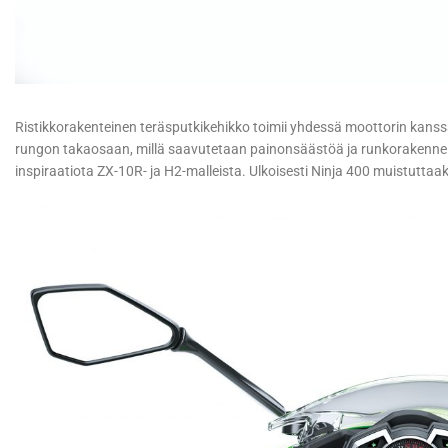
Ristikkorakenteinen teräsputkikehikko toimii yhdessä moottorin kans
rungon takaosaan, millä saavutetaan painonsäästöä ja runkorakenne
inspiraatiota ZX-10R- ja H2-malleista. Ulkoisesti Ninja 400 muistuttaak