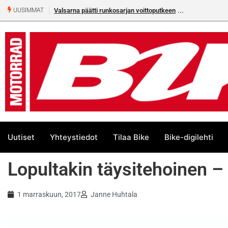
Älä missaa tämän kesän suurta Bike-
UUSIMMAT
Uutiset
Yhteystiedot
Tilaa Bike
Bike-digilehti
Lopultakin täysitehoinen 
1 marraskuun, 2017
Janne Huhtala