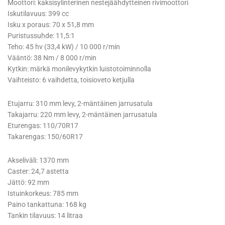
Moottori: kaksisylinterinen nestejäähdytteinen rivimoottori
Iskutilavuus: 399 cc
Isku x poraus: 70 x 51,8 mm
Puristussuhde: 11,5:1
Teho: 45 hv (33,4 kW) / 10 000 r/min
Vääntö: 38 Nm / 8 000 r/min
Kytkin: märkä monilevykytkin luistotoiminnolla
Vaihteisto: 6 vaihdetta, toisioveto ketjulla
Etujarru: 310 mm levy, 2-mäntäinen jarrusatula
Takajarru: 220 mm levy, 2-mäntäinen jarrusatula
Eturengas: 110/70R17
Takarengas: 150/60R17
Akseliväli: 1370 mm
Caster: 24,7 astetta
Jättö: 92 mm
Istuinkorkeus: 785 mm
Paino tankattuna: 168 kg
Tankin tilavuus: 14 litraa