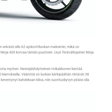
n selvästi alle A2-ajokorttiluokan maksimin, mikä on
 Ninja 400 korvaa tämän puutteen. Uusi Terävälinjainen Ninja
ria myöten. Nestejäähdytteinen rivikakkonen kiertää
 kierroksella. Vääntöä on luokan kärkipäähän riittävät 38
eventynyt kahdeksan kiloa, niin suorituskyvyn pitäisi olla