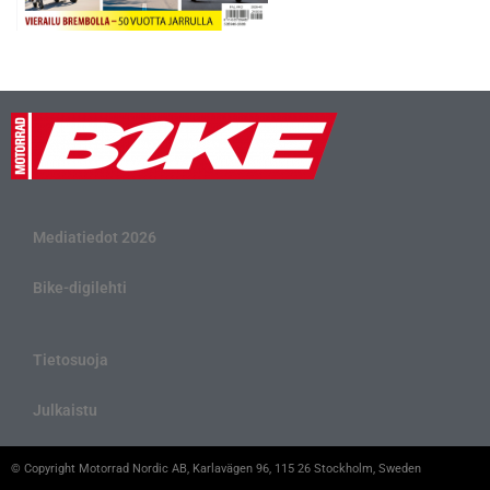
Mediatiedot 2026
Bike-digilehti
Tietosuoja
Julkaistu
© Copyright Motorrad Nordic AB, Karlavägen 96, 115 26 Stockholm, Sweden