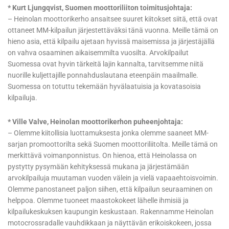
* Kurt Ljungqvist, Suomen moottoriliiton toimitusjohtaja:
– Heinolan moottorikerho ansaitsee suuret kiitokset siitä, että ovat
ottaneet MM-kilpailun järjestettäväksi tänä vuonna. Meille tämä on
hieno asia, että kilpailu ajetaan hyvissä maisemissa ja järjestäjällä
on vahva osaaminen aikaisemmilta vuosilta. Arvokilpailut
Suomessa ovat hyvin tärkeitä lajin kannalta, tarvitsemme niitä
nuorille kuljettajille ponnahduslautana eteenpäin maailmalle.
Suomessa on totuttu tekemään hyvälaatuisia ja kovatasoisia
kilpailuja.
* Ville Valve, Heinolan moottorikerhon puheenjohtaja:
– Olemme kiitollisia luottamuksesta jonka olemme saaneet MM-
sarjan promoottorilta sekä Suomen moottoriliitolta. Meille tämä on
merkittävä voimanponnistus. On hienoa, että Heinolassa on
pystytty pysymään kehityksessä mukana ja järjestämään
arvokilpailuja muutaman vuoden välein ja vielä vapaaehtoisvoimin.
Olemme panostaneet paljon siihen, että kilpailun seuraaminen on
helppoa. Olemme tuoneet maastokokeet lähelle ihmisiä ja
kilpailukeskuksen kaupungin keskustaan. Rakennamme Heinolan
motocrossradalle vauhdikkaan ja näyttävän erikoiskokeen, jossa