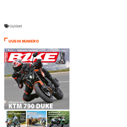
taistellaan 22. elokuuta.
vuonna, niin myös
Vantaa isännöi myös viime
Hyvinkään MM…
kaudella vastaavaa kisaa,
jossa myöhemmin MM-
Uutiset
pronssin varmistanut Antti
Pyrhönen ajoi uransa
ensimmäiseen GP-voittoon.
UUSIN NUMERO
Vuonna 2008 MX3-luokan
MM-pisteistä ajettiin
puolestaan Heinolassa. -
Heinolan Moottorikerho haki
myös vuoden 2010 MM-
osakilpailun…