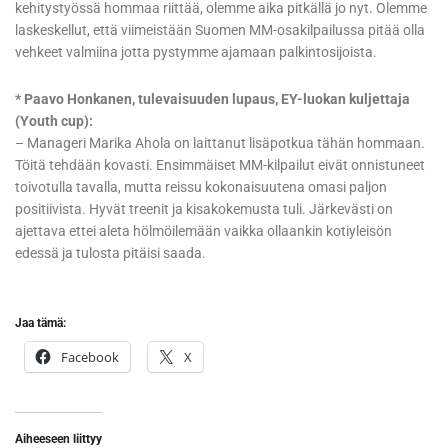
kehitystyössä hommaa riittää, olemme aika pitkällä jo nyt. Olemme
laskeskellut, että viimeistään Suomen MM-osakilpailussa pitää olla
vehkeet valmiina jotta pystymme ajamaan palkintosijoista.
* Paavo Honkanen, tulevaisuuden lupaus, EY-luokan kuljettaja
(Youth cup):
– Manageri Marika Ahola on laittanut lisäpotkua tähän hommaan.
Töitä tehdään kovasti. Ensimmäiset MM-kilpailut eivät onnistuneet
toivotulla tavalla, mutta reissu kokonaisuutena omasi paljon
positiivista. Hyvät treenit ja kisakokemusta tuli. Järkevästi on
ajettava ettei aleta hölmöilemään vaikka ollaankin kotiyleisön
edessä ja tulosta pitäisi saada.
Jaa tämä:
Facebook
X
Aiheeseen liittyy