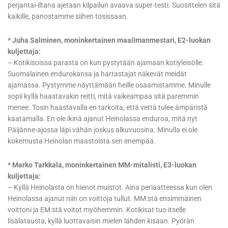
perjantai-iltana ajetaan kilpailun avaava super-testi. Suosittelen sitä
kaikille, panostamme siihen tosissaan.
* Juha Salminen, moninkertainen maailmanmestari, E2-luokan
kuljettaja:
– Kotikisoissa parasta on kun pystytään ajamaan kotiyleisölle.
Suomalainen endurokansa ja harrastajat näkevät meidät
ajamassa. Pystymme näyttämään heille osaamistamme. Minulle
sopii kyllä haastavakin reitti, mitä vaikeampaa sitä paremmin
menee. Tosin haastavalla en tarkoita, että vettä tulee ämpäristä
kaatamalla. En ole ikinä ajanut Heinolassa enduroa, mitä nyt
Päijänne-ajossa läpi vähän joskus alkuvuosina. Minulla ei ole
kokemusta Heinolan maastoista sen enempää.
* Marko Tarkkala, moninkertainen MM-mitalisti, E3-luokan
kuljettaja:
– Kyllä Heinolasta on hienot muistot. Aina periaatteessa kun olen
Heinolassa ajanut niin on voittoja tullut. MM:stä ensimmäinen
voittoni ja EM:stä voitot myöhemmin. Kotikisat tuo itselle
lisälatausta, kyllä luottavaisin mielen lähden kisaan. Pyörän