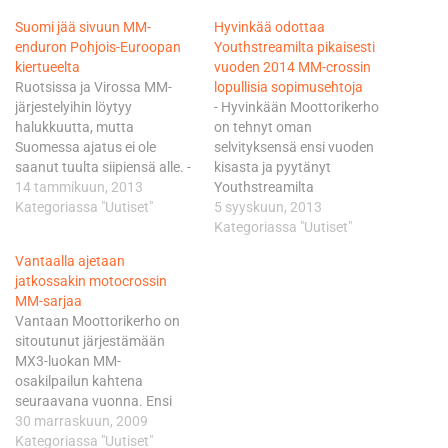
Suomi jää sivuun MM-
Hyvinkää odottaa
enduron Pohjois-Euroopan
Youthstreamilta pikaisesti
kiertueelta
vuoden 2014 MM-crossin
Ruotsissa ja Virossa MM-
lopullisia sopimusehtoja
järjestelyihin löytyy
- Hyvinkään Moottorikerho
halukkuutta, mutta
on tehnyt oman
Suomessa ajatus ei ole
selvityksensä ensi vuoden
saanut tuulta siipiensä alle. -
kisasta ja pyytänyt
Tällä hetkellä vaikuttaa
14 tammikuun, 2013
Youthstreamilta
todennäköiseltä, että
Kategoriassa "Uutiset"
mahdollisimman pikaisesti
5 syyskuun, 2013
Suomessa ei ajeta enduron
omaa ehdotusta.
Kategoriassa "Uutiset"
MM-sarjaa vuonna 2014,
Youthstreamin mukaan
Vantaalla ajetaan
vahvistaa Suomen
heidän osaltaan asiaa ei ole
jatkossakin motocrossin
moottoriliiton
vielä lopullisesti valmisteltu,
MM-sarjaa
toimitusjohtaja Kurt
kertoo Suomen
Vantaan Moottorikerho on
Ljungqvist. - Ensi vuoden
moottoriliiton
sitoutunut järjestämään
MM-osakilpailuja pitää
toimitusjohtaja Kurt
MX3-luokan MM-
hakea tammikuun loppuun
Ljungqvist. Kaikki
osakilpailun kahtena
mennessä ja ainakaan vielä
kulminoituu sopimuksen
seuraavana vuonna. Ensi
yksikään kerho Suomessa
taloudellisiin ehtoihin. - Jos
kaudella MM-pisteistä
30 marraskuun, 2009
ole…
sopimus jatkuu
Vantaan Vauhtikeskuksessa
Kategoriassa "Uutiset"
samanlaisena kuin tänä