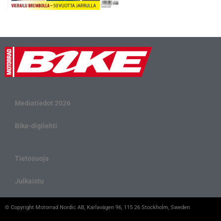
Mediatiedot 2026
Bike-digilehti
Tietosuoja
Julkaistu
© Copyright Motorrad Nordic AB, Karlavägen 96, 115 26 Stockholm, Sweden