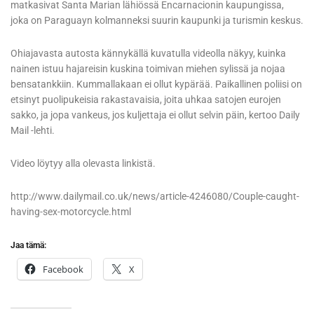
matkasivat Santa Marian lähiössä Encarnacionin kaupungissa,
joka on Paraguayn kolmanneksi suurin kaupunki ja turismin keskus.
Ohiajavasta autosta kännykällä kuvatulla videolla näkyy, kuinka
nainen istuu hajareisin kuskina toimivan miehen sylissä ja nojaa
bensatankkiin. Kummallakaan ei ollut kypärää. Paikallinen poliisi on
etsinyt puolipukeisia rakastavaisia, joita uhkaa satojen eurojen
sakko, ja jopa vankeus, jos kuljettaja ei ollut selvin päin, kertoo Daily
Mail -lehti.
Video löytyy alla olevasta linkistä.
http://www.dailymail.co.uk/news/article-4246080/Couple-caught-
having-sex-motorcycle.html
Jaa tämä:
Facebook
X