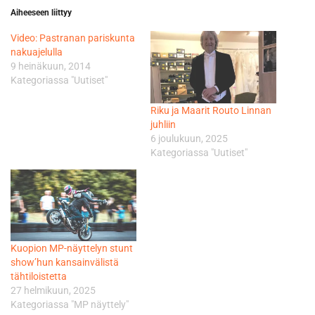
Aiheeseen liittyy
Video: Pastranan pariskunta
nakuajelulla
9 heinäkuun, 2014
Kategoriassa "Uutiset"
Riku ja Maarit Routo Linnan
juhliin
6 joulukuun, 2025
Kategoriassa "Uutiset"
Kuopion MP-näyttelyn stunt
show’hun kansainvälistä
tähtiloistetta
27 helmikuun, 2025
Kategoriassa "MP näyttely"