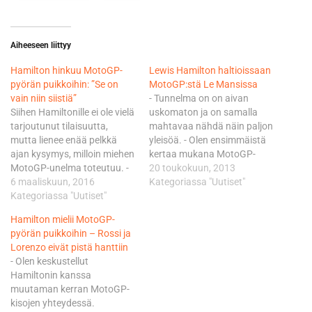
Aiheeseen liittyy
Hamilton hinkuu MotoGP-
Lewis Hamilton haltioissaan
pyörän puikkoihin: ”Se on
MotoGP:stä Le Mansissa
vain niin siistiä”
- Tunnelma on on aivan
Siihen Hamiltonille ei ole vielä
uskomaton ja on samalla
tarjoutunut tilaisuutta,
mahtavaa nähdä näin paljon
mutta lienee enää pelkkä
yleisöä. - Olen ensimmäistä
ajan kysymys, milloin miehen
kertaa mukana MotoGP-
MotoGP-unelma toteutuu. -
sarjan kilpailussa ja onhan
20 toukokuun, 2013
Minun pitää tosiaankin
6 maaliskuun, 2016
tämä kieltämättä melkoista
Kategoriassa "Uutiset"
päästä kokeilemaan
Kategoriassa "Uutiset"
ja miltei uskomatonta
MotoGP-pyörää. Himoitsen
meininkiä. Rakastan kaikkea
Hamilton mielii MotoGP-
saada ainakin yhden
moottoriurheilua ja olen
pyörän puikkoihin – Rossi ja
tilaisuuden, britti painottaa
suuri moottoripyöräfani.
Lorenzo eivät pistä hanttiin
Autosport.com-sivustolla.
Minulla on pari pyörää
- Olen keskustellut
MotoGP on kerännyt viime
kotona, kertoi Hamilton.
Hamiltonin kanssa
aikoina paljon fanitusta
Hamiltonin viihtyi pääosin
muutaman kerran MotoGP-
paitsi kuljettajilta, myös F1-
Yamahan tehdastiimin
kisojen yhteydessä.
pomoilta. Monen mielestä
vieraana.…