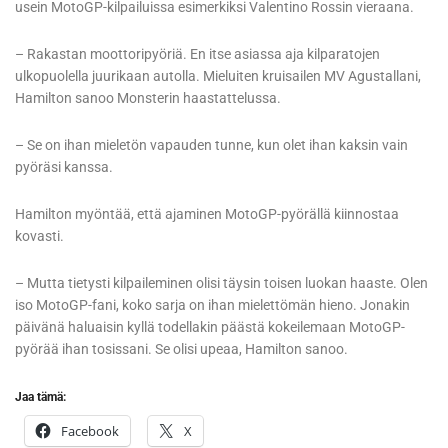
usein MotoGP-kilpailuissa esimerkiksi Valentino Rossin vieraana.
– Rakastan moottoripyöriä. En itse asiassa aja kilparatojen
ulkopuolella juurikaan autolla. Mieluiten kruisailen MV Agustallani,
Hamilton sanoo Monsterin haastattelussa.
– Se on ihan mieletön vapauden tunne, kun olet ihan kaksin vain
pyöräsi kanssa.
Hamilton myöntää, että ajaminen MotoGP-pyörällä kiinnostaa
kovasti.
– Mutta tietysti kilpaileminen olisi täysin toisen luokan haaste. Olen
iso MotoGP-fani, koko sarja on ihan mielettömän hieno. Jonakin
päivänä haluaisin kyllä todellakin päästä kokeilemaan MotoGP-
pyörää ihan tosissani. Se olisi upeaa, Hamilton sanoo.
Jaa tämä:
Facebook
X