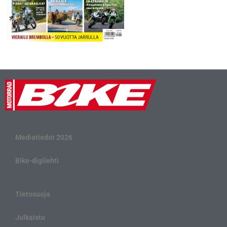
Mediatiedot 2026
Bike-digilehti
Tietosuoja
Julkaistu