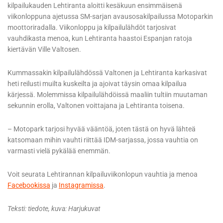
kilpailukauden Lehtiranta aloitti kesäkuun ensimmäisenä
viikonloppuna ajetussa SM-sarjan avausosakilpailussa Motoparkin
moottoriradalla. Viikonloppu ja kilpailulähdöt tarjosivat
vauhdikasta menoa, kun Lehtiranta haastoi Espanjan ratoja
kiertävän Ville Valtosen.
Kummassakin kilpailulähdössä Valtonen ja Lehtiranta karkasivat
heti reilusti muilta kuskeilta ja ajoivat täysin omaa kilpailua
kärjessä. Molemmissa kilpailulähdöissä maaliin tultiin muutaman
sekunnin erolla, Valtonen voittajana ja Lehtiranta toisena.
– Motopark tarjosi hyvää vääntöä, joten tästä on hyvä lähteä
katsomaan mihin vauhti riittää IDM-sarjassa, jossa vauhtia on
varmasti vielä pykälää enemmän.
Voit seurata Lehtirannan kilpailuviikonlopun vauhtia ja menoa
Facebookissa
ja
Instagramissa
.
Teksti: tiedote, kuva: Harjukuvat