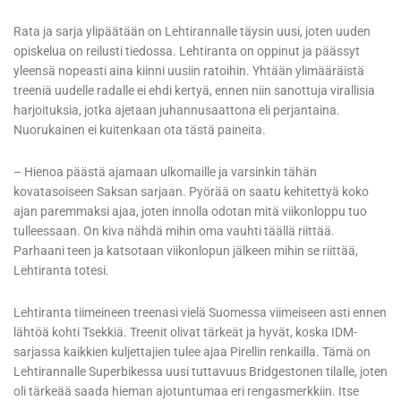
Rata ja sarja ylipäätään on Lehtirannalle täysin uusi, joten uuden
opiskelua on reilusti tiedossa. Lehtiranta on oppinut ja päässyt
yleensä nopeasti aina kiinni uusiin ratoihin. Yhtään ylimääräistä
treeniä uudelle radalle ei ehdi kertyä, ennen niin sanottuja virallisia
harjoituksia, jotka ajetaan juhannusaattona eli perjantaina.
Nuorukainen ei kuitenkaan ota tästä paineita.
– Hienoa päästä ajamaan ulkomaille ja varsinkin tähän
kovatasoiseen Saksan sarjaan. Pyörää on saatu kehitettyä koko
ajan paremmaksi ajaa, joten innolla odotan mitä viikonloppu tuo
tulleessaan. On kiva nähdä mihin oma vauhti täällä riittää.
Parhaani teen ja katsotaan viikonlopun jälkeen mihin se riittää,
Lehtiranta totesi.
Lehtiranta tiimeineen treenasi vielä Suomessa viimeiseen asti ennen
lähtöä kohti Tsekkiä. Treenit olivat tärkeät ja hyvät, koska IDM-
sarjassa kaikkien kuljettajien tulee ajaa Pirellin renkailla. Tämä on
Lehtirannalle Superbikessa uusi tuttavuus Bridgestonen tilalle, joten
oli tärkeää saada hieman ajotuntumaa eri rengasmerkkiin. Itse