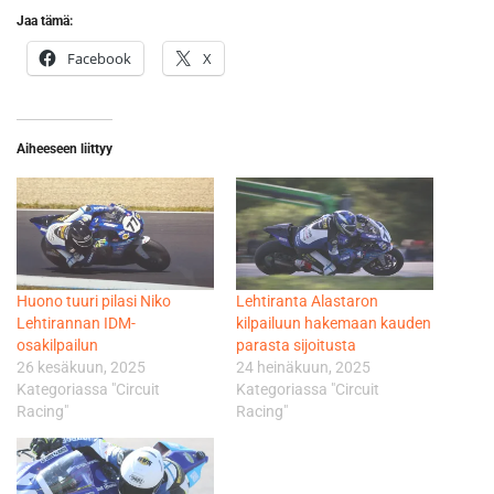
Jaa tämä:
Facebook
X
Aiheeseen liittyy
Huono tuuri pilasi Niko
Lehtiranta Alastaron
Lehtirannan IDM-
kilpailuun hakemaan kauden
osakilpailun
parasta sijoitusta
26 kesäkuun, 2025
24 heinäkuun, 2025
Kategoriassa "Circuit
Kategoriassa "Circuit
Racing"
Racing"