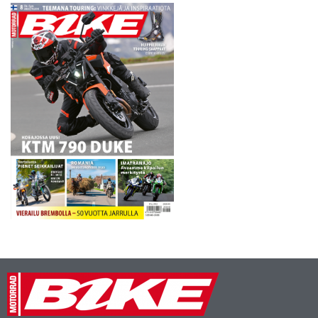
Ensimmäisessä hypyssä
Pastrana yrittää loikata yli
50 lytätyn romuauton,
jotka…