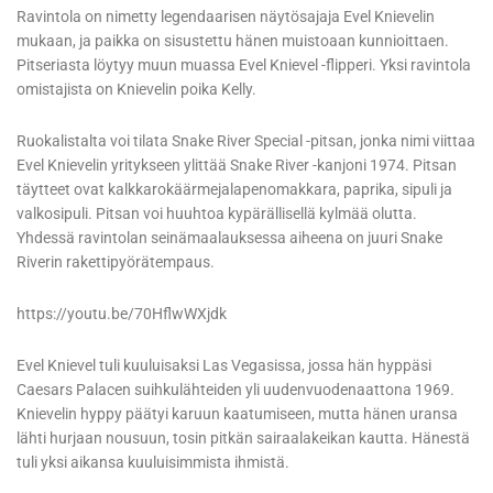
Ravintola on nimetty legendaarisen näytösajaja Evel Knievelin
mukaan, ja paikka on sisustettu hänen muistoaan kunnioittaen.
Pitseriasta löytyy muun muassa Evel Knievel -flipperi. Yksi ravintola
omistajista on Knievelin poika Kelly.
Ruokalistalta voi tilata Snake River Special -pitsan, jonka nimi viittaa
Evel Knievelin yritykseen ylittää Snake River -kanjoni 1974. Pitsan
täytteet ovat kalkkarokäärmejalapenomakkara, paprika, sipuli ja
valkosipuli. Pitsan voi huuhtoa kypärällisellä kylmää olutta.
Yhdessä ravintolan seinämaalauksessa aiheena on juuri Snake
Riverin rakettipyörätempaus.
https://youtu.be/70HflwWXjdk
Evel Knievel tuli kuuluisaksi Las Vegasissa, jossa hän hyppäsi
Caesars Palacen suihkulähteiden yli uudenvuodenaattona 1969.
Knievelin hyppy päätyi karuun kaatumiseen, mutta hänen uransa
lähti hurjaan nousuun, tosin pitkän sairaalakeikan kautta. Hänestä
tuli yksi aikansa kuuluisimmista ihmistä.