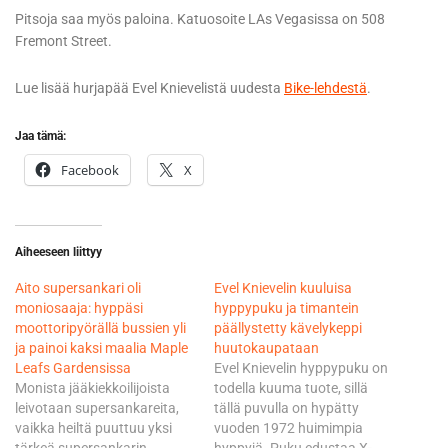
Pitsoja saa myös paloina. Katuosoite LAs Vegasissa on 508
Fremont Street.
Lue lisää hurjapää Evel Knievelistä uudesta
Bike-lehdestä
.
Jaa tämä:
Facebook
X
Aiheeseen liittyy
Aito supersankari oli
Evel Knievelin kuuluisa
moniosaaja: hyppäsi
hyppypuku ja timantein
moottoripyörällä bussien yli
päällystetty kävelykeppi
ja painoi kaksi maalia Maple
huutokaupataan
Leafs Gardensissa
Evel Knievelin hyppypuku on
Monista jääkiekkoilijoista
todella kuuma tuote, sillä
leivotaan supersankareita,
tällä puvulla on hypätty
vaikka heiltä puuttuu yksi
vuoden 1972 huimimpia