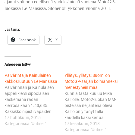
ajanut voittoon edellisenä yhdeksäntenä vuotena MotoGP-
luokassa Le Mansissa. Stoner oli ykkönen vuonna 2011.
Jaa tämä:
Facebook
X
Aiheeseen liittyy
Päivärinta ja Kainulainen
Yllätys, yllätys: Suomi on
kakkosruutuun Le Mansissa
MotoGP-sarjan kolmanneksi
Päivärinnan ja Kainulaisen
menestynein maa
ajopeli kiersi sipoolaisen
Kunnia tästä kuuluu Mika
käskemänä radan
Kalliolle. Moto2-luokan MM-
kierrosaikaan 1.43,635.
pisteissä neljäntenä oleva
Kaksikko nipisti vapaiden
Kallio on yltänyt tällä
treenien noteerauksesta
17 huhtikuun, 2015
kaudella kaksi kertaa
kaksi sekuntia ja
Kategoriassa "Uutiset"
palkintokorokokkeelle. Hän
17 kesäkuun, 2013
Päivärinnan mielestä aika oli
oli Austinissa kolmas ja Le
Kategoriassa "Uutiset"