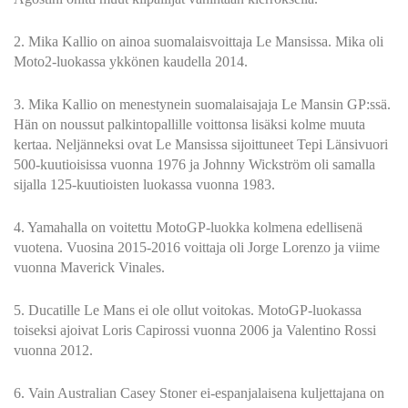
2. Mika Kallio on ainoa suomalaisvoittaja Le Mansissa. Mika oli
Moto2-luokassa ykkönen kaudella 2014.
3. Mika Kallio on menestynein suomalaisajaja Le Mansin GP:ssä.
Hän on noussut palkintopallille voittonsa lisäksi kolme muuta
kertaa. Neljänneksi ovat Le Mansissa sijoittuneet Tepi Länsivuori
500-kuutioisissa vuonna 1976 ja Johnny Wickström oli samalla
sijalla 125-kuutioisten luokassa vuonna 1983.
4. Yamahalla on voitettu MotoGP-luokka kolmena edellisenä
vuotena. Vuosina 2015-2016 voittaja oli Jorge Lorenzo ja viime
vuonna Maverick Vinales.
5. Ducatille Le Mans ei ole ollut voitokas. MotoGP-luokassa
toiseksi ajoivat Loris Capirossi vuonna 2006 ja Valentino Rossi
vuonna 2012.
6. Vain Australian Casey Stoner ei-espanjalaisena kuljettajana on