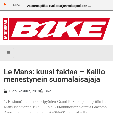
UUSIMMAT
Valsarna päätti runkosarjan voittoputkeen
Le Mans: kuusi faktaa – Kallio
menestynein suomalaisajaja
16 toukokuun, 2018
Bike
1. Ensimmäinen moottoripyörien Grand Prix –kilpailu ajettiin Le
Mansissa vuonna 1969. Silloin 500-kuutioisten voittaja Giacomo
Agostini ohitti muut kilpailijat vähintään kierroksella.