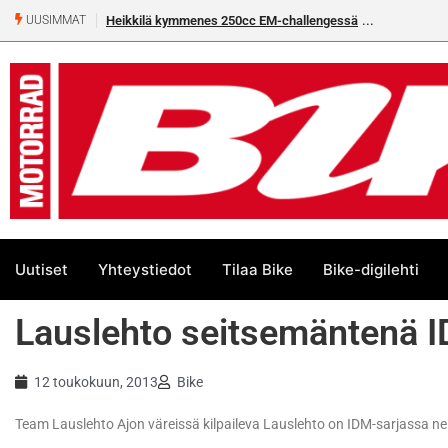
Heikkilä kymmenes 250cc EM-challengessä
UUSIMMAT
Uutiset
Yhteystiedot
Tilaa Bike
Bike-digilehti
Lauslehto seitsemäntenä 
12 toukokuun, 2013
Bike
Team Lauslehto Ajon väreissä kilpaileva Lauslehto on IDM-sarjassa nel