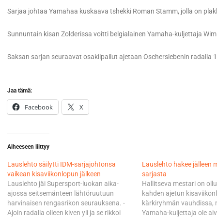
Sarjaa johtaa Yamahaa kuskaava tshekki Roman Stamm, jolla on plakk
Sunnuntain kisan Zolderissa voitti belgialainen Yamaha-kuljettaja Wim 
Saksan sarjan seuraavat osakilpailut ajetaan Oscherslebenin radalla 
Jaa tämä:
Facebook
X
Aiheeseen liittyy
Lauslehto säilytti IDM-sarjajohtonsa
Lauslehto hakee jälleen 
vaikean kisaviikonlopun jälkeen
sarjasta
Lauslehto jäi Supersport-luokan aika-
Hallitseva mestari on ol
ajossa seitsemänteen lähtöruutuun
kahden ajetun kisaviikon
harvinaisen rengasrikon seurauksena. -
kärkiryhmän vauhdissa, m
Ajoin radalla olleen kiven yli ja se rikkoi
Yamaha-kuljettaja ole aiv