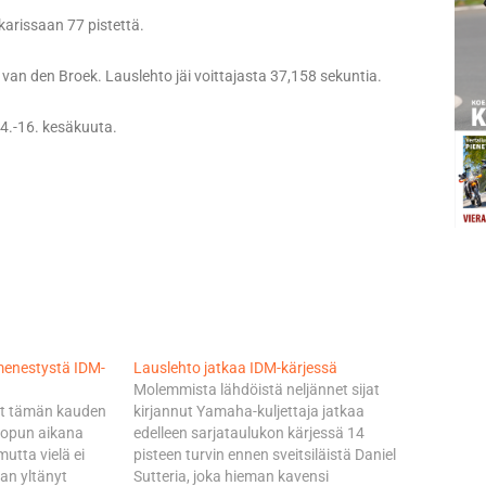
arissaan 77 pistettä.
van den Broek. Lauslehto jäi voittajasta 37,158 sekuntia.
14.-16. kesäkuuta.
menestystä IDM-
Lauslehto jatkaa IDM-kärjessä
Molemmista lähdöistä neljännet sijat
lut tämän kauden
kirjannut Yamaha-kuljettaja jatkaa
lopun aikana
edelleen sarjataulukon kärjessä 14
utta vielä ei
pisteen turvin ennen sveitsiläistä Daniel
an yltänyt
Sutteria, joka hieman kavensi