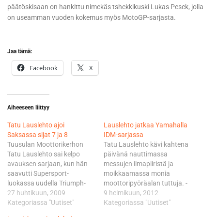
päätöskisaan on hankittu nimekäs tshekkikuski Lukas Pesek, jolla
on useamman vuoden kokemus myös MotoGP-sarjasta.
Jaa tämä:
Facebook
X
Aiheeseen liittyy
Tatu Lauslehto ajoi
Lauslehto jatkaa Yamahalla
Saksassa sijat 7 ja 8
IDM-sarjassa
Tuusulan Moottorikerhon
Tatu Lauslehto kävi kahtena
Tatu Lauslehto sai kelpo
päivänä nauttimassa
avauksen sarjaan, kun hän
messujen ilmapiiristä ja
saavutti Supersport-
moikkaamassa monia
luokassa uudella Triumph-
moottoripyöräalan tuttuja. -
pyörällä eräsijoitukset 7 ja 8,
27 huhtikuun, 2009
Uusi kausi oikeastaan alkaa
9 helmikuun, 2012
kun viivalla oli yhteensä yli
Kategoriassa "Uutiset"
aina näiltä messuilta
Kategoriassa "Uutiset"
40 kilpailijaa. Saksan IDM-
tarkastellaan sitä asiaa