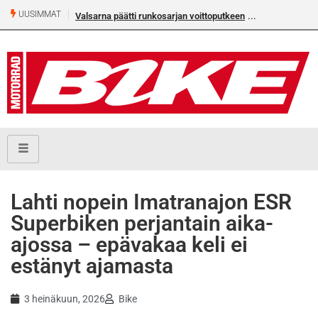
UUSIMMAT
Valsarna päätti runkosarjan voittoputkeen
Älä missaa täm
numeroa!
Lahti nopein Imatranajon ESR
Superbiken perjantain aika-
ajossa – epävakaa keli ei
estänyt ajamasta
3 heinäkuun, 2026
Bike