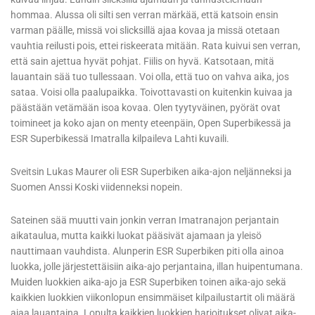
hommaa. Alussa oli silti sen verran märkää, että katsoin ensin
varman päälle, missä voi slicksillä ajaa kovaa ja missä otetaan
vauhtia reilusti pois, ettei riskeerata mitään. Rata kuivui sen verran,
että sain ajettua hyvät pohjat. Fiilis on hyvä. Katsotaan, mitä
lauantain sää tuo tullessaan. Voi olla, että tuo on vahva aika, jos
sataa. Voisi olla paalupaikka. Toivottavasti on kuitenkin kuivaa ja
päästään vetämään isoa kovaa. Olen tyytyväinen, pyörät ovat
toimineet ja koko ajan on menty eteenpäin, Open Superbikessä ja
ESR Superbikessä Imatralla kilpaileva Lahti kuvaili.
Sveitsin Lukas Maurer oli ESR Superbiken aika-ajon neljänneksi ja
Suomen Anssi Koski viidenneksi nopein.
Sateinen sää muutti vain jonkin verran Imatranajon perjantain
aikataulua, mutta kaikki luokat pääsivät ajamaan ja yleisö
nauttimaan vauhdista. Alunperin ESR Superbiken piti olla ainoa
luokka, jolle järjestettäisiin aika-ajo perjantaina, illan huipentumana.
Muiden luokkien aika-ajo ja ESR Superbiken toinen aika-ajo sekä
kaikkien luokkien viikonlopun ensimmäiset kilpailustartit oli määrä
ajaa lauantaina. Lopulta kaikkien luokkien harjoitukset olivat aika-