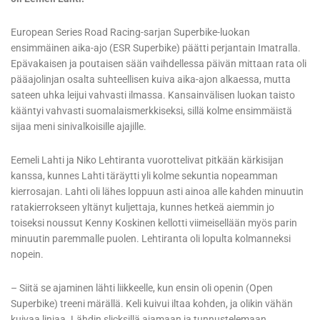
European Series Road Racing-sarjan Superbike-luokan
ensimmäinen aika-ajo (ESR Superbike) päätti perjantain Imatralla.
Epävakaisen ja poutaisen sään vaihdellessa päivän mittaan rata oli
pääajolinjan osalta suhteellisen kuiva aika-ajon alkaessa, mutta
sateen uhka leijui vahvasti ilmassa. Kansainvälisen luokan taisto
kääntyi vahvasti suomalaismerkkiseksi, sillä kolme ensimmäistä
sijaa meni sinivalkoisille ajajille.
Eemeli Lahti ja Niko Lehtiranta vuorottelivat pitkään kärkisijan
kanssa, kunnes Lahti täräytti yli kolme sekuntia nopeamman
kierrosajan. Lahti oli lähes loppuun asti ainoa alle kahden minuutin
ratakierrokseen yltänyt kuljettaja, kunnes hetkeä aiemmin jo
toiseksi noussut Kenny Koskinen kellotti viimeisellään myös parin
minuutin paremmalle puolen. Lehtiranta oli lopulta kolmanneksi
nopein.
– Siitä se ajaminen lähti liikkeelle, kun ensin oli openin (Open
Superbike) treeni märällä. Keli kuivui iltaa kohden, ja olikin vähän
kuivaa linjaa. Lähdin slicksillä ajamaan ja tunnustelemaan