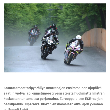
Katuratamoottoripyöräilyn Imatranajon ensimmäinen ajopäivä
saatiin vietyä läpi onnistuneesti vesisateista huolimatta Imatran
keskustan tuntumassa perjantaina. Eurooppalaisen ESR-sarjan
osakilpailun Superbike-luokan ensimmäisen aika-ajon ykkönen
oli Eemeli Lahti.