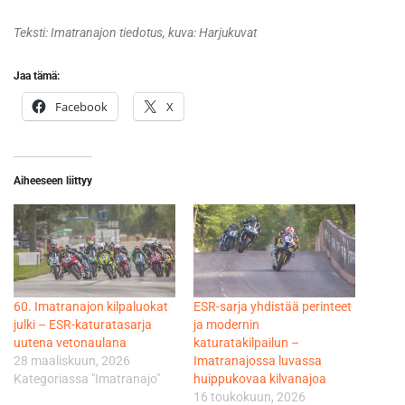
Teksti: Imatranajon tiedotus, kuva: Harjukuvat
Jaa tämä:
Facebook
X
Aiheeseen liittyy
60. Imatranajon kilpaluokat
ESR-sarja yhdistää perinteet
julki – ESR-katuratasarja
ja modernin
uutena vetonaulana
katuratakilpailun –
28 maaliskuun, 2026
Imatranajossa luvassa
Kategoriassa "Imatranajo"
huippukovaa kilvanajoa
16 toukokuun, 2026