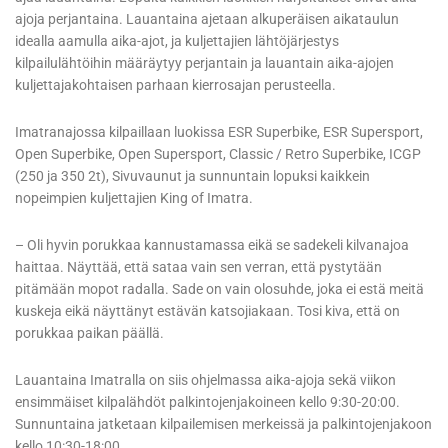
ajoja perjantaina. Lauantaina ajetaan alkuperäisen aikataulun
idealla aamulla aika-ajot, ja kuljettajien lähtöjärjestys
kilpailulähtöihin määräytyy perjantain ja lauantain aika-ajojen
kuljettajakohtaisen parhaan kierrosajan perusteella.
Imatranajossa kilpaillaan luokissa ESR Superbike, ESR Supersport,
Open Superbike, Open Supersport, Classic / Retro Superbike, ICGP
(250 ja 350 2t), Sivuvaunut ja sunnuntain lopuksi kaikkein
nopeimpien kuljettajien King of Imatra.
– Oli hyvin porukkaa kannustamassa eikä se sadekeli kilvanajoa
haittaa. Näyttää, että sataa vain sen verran, että pystytään
pitämään mopot radalla. Sade on vain olosuhde, joka ei estä meitä
kuskeja eikä näyttänyt estävän katsojiakaan. Tosi kiva, että on
porukkaa paikan päällä.
Lauantaina Imatralla on siis ohjelmassa aika-ajoja sekä viikon
ensimmäiset kilpalähdöt palkintojenjakoineen kello 9:30-20:00.
Sunnuntaina jatketaan kilpailemisen merkeissä ja palkintojenjakoon
kello 10:30-18:00.