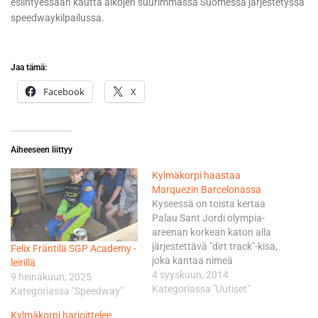
esiintyessään kautta aikojen suurimmassa Suomessa järjestetyssä
speedwaykilpailussa.
Jaa tämä:
Facebook
X
Aiheeseen liittyy
Kylmäkorpi haastaa
Marquezin Barcelonassa
Kyseessä on toista kertaa
Palau Sant Jordi olympia-
areenan korkean katon alla
järjestettävä "dirt track"-kisa,
Felix Fräntilä SGP Academy -
joka kantaa nimeä
leirillä
Superprestigio. Jälleen ison
4 syyskuun, 2014
9 heinäkuun, 2025
tukun maailmanluokan
Kategoriassa "Uutiset"
Kategoriassa "Speedway"
tähtiä keräävä kilpailu
Kylmäkorpi harjoittelee
ajetaan 200 metrin