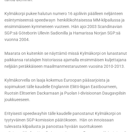
Kylmäkorpi pukee halutun numero 16 ajoliivin päälleen neljänteen
esiintymiseensä speedwayn henkilökohtaisessa MM-kilpailussa ja
ensimmäiseen kymmeneen vuoteen. Hän ajoi 2003 Scandinavian
SGP:sä Göteborin Ullevin Sadionilla ja Hamarissa Norjan SGP:sä
vuonna 2004.
Maarata on kuitenkin se näyttämö missä Kylmäkorpi on lunastanut
paikkansa ratalajien historiassa ajamalla ensimmäisen kuljettajana
neljään peräkkäiseen maailmanmestaruuteen vuosina 2010-2013.
Kylmäkorvella on laaja kokemus Euroopan pääsarjoista ja
sopimukset tälle kaudelle Englannin Eliitti-liigan Eastbourneen,
Ruotsin Elitserien Dackarnaan ja Puolan I-divisioonan Daugavpilsin
joukkueeseen.
Erityisesti speedwayhin tälle kaudelle panostanut Kylmäkorpi on
tyytyväinen SGP-komission päätökseen. Hän on innoissaan
tulevasta kilpailusta ja panostaa hyvään suoritukseen