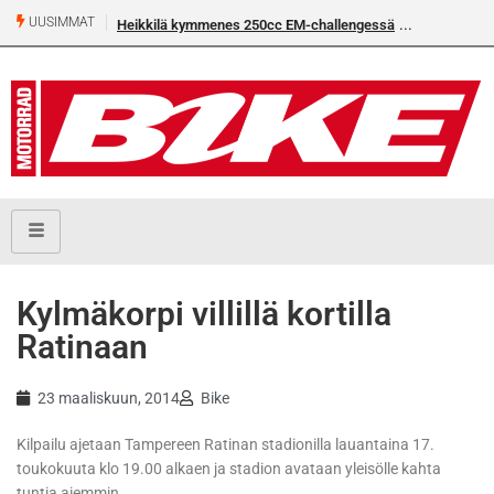
UUSIMMAT
Heikkilä kymmenes 250cc EM-challengessä
Kylmäkorpi villillä kortilla
Ratinaan
23 maaliskuun, 2014
Bike
Kilpailu ajetaan Tampereen Ratinan stadionilla lauantaina 17.
toukokuuta klo 19.00 alkaen ja stadion avataan yleisölle kahta
tuntia aiemmin.