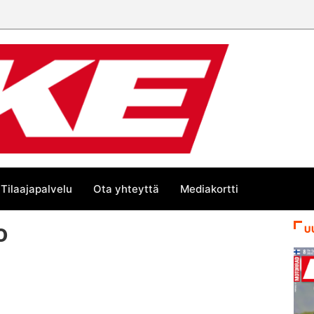
Tilaajapalvelu
Ota yhteyttä
Mediakortti
o
U