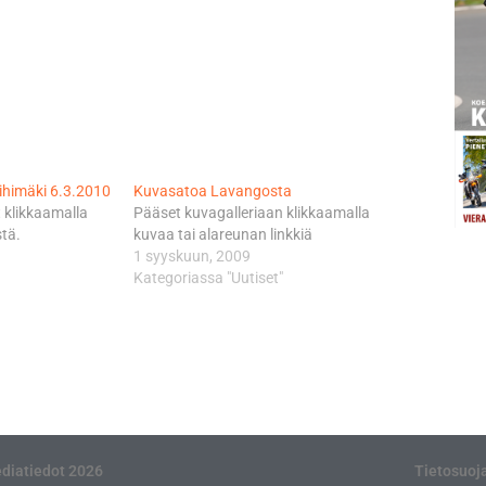
ihimäki 6.3.2010
Kuvasatoa Lavangosta
klikkaamalla
Pääset kuvagalleriaan klikkaamalla
stä.
kuvaa tai alareunan linkkiä
1 syyskuun, 2009
Kategoriassa "Uutiset"
diatiedot 2026
Tietosuoj