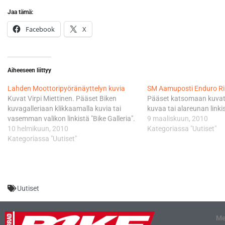
Jaa tämä:
Facebook
X
Aiheeseen liittyy
Lahden Moottoripyöränäyttelyn kuvia
SM Aamuposti Enduro Ri
Kuvat Virpi Miettinen. Pääset Biken
Pääset katsomaan kuvat 
kuvagalleriaan klikkaamalla kuvia tai
kuvaa tai alareunan linki
vasemman valikon linkistä "Bike Galleria".
9 maaliskuun, 2010
10 helmikuun, 2010
Kategoriassa "Uutiset"
Kategoriassa "Uutiset"
Uutiset
Me