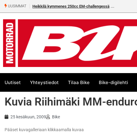
Heikkilä kymmenes 250cc EM-challengessä
UUSIMMAT
Uutiset
Yhteystiedot
Tilaa Bike
Bike-digilehti
Kuvia Riihimäki MM-endur
25 kesäkuun, 2009
Bike
Pääset kuvagalleriaan klikkaamalla kuvaa