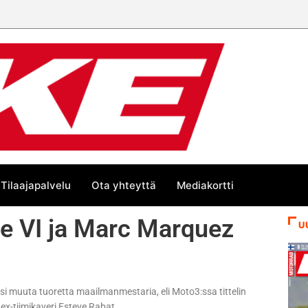
Tilaajapalvelu
Ota yhteyttä
Mediakortti
pe VI ja Marc Marquez
U
i muuta tuoretta maailmanmestaria, eli Moto3:ssa tittelin
ex-tiimikaveri Esteve Rabat.