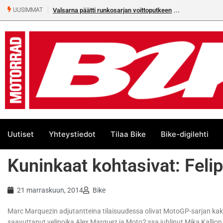
Valsarna päätti runkosarjan voittoputkeen
UUSIMMAT
Uutiset
Yhteystiedot
Tilaa Bike
Bike-digilehti
Kuninkaat kohtasivat: Feli
21 marraskuun, 2014
Bike
Marc Marquezin adjutantteina tilaisuudessa olivat MotoGP-sarjan kaks
saavuttanut velipoika Alex Marquez ja Moto2:ssa juhlinut Mika Kallion 