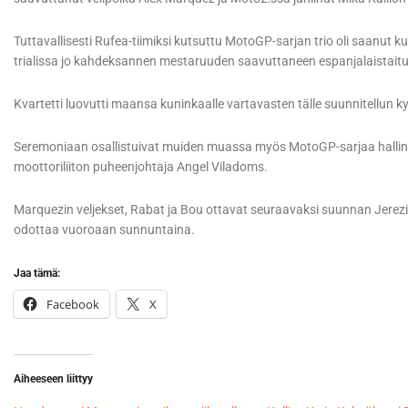
Tuttavallisesti Rufea-tiimiksi kutsuttu MotoGP-sarjan trio oli saanut ku
trialissa jo kahdeksannen mestaruuden saavuttaneen espanjalaistaitu
Kvartetti luovutti maansa kuninkaalle vartavasten tälle suunnitellun k
Seremoniaan osallistuivat muiden muassa myös MotoGP-sarjaa hallin
moottoriliiton puheenjohtaja Angel Viladoms.
Marquezin veljekset, Rabat ja Bou ottavat seuraavaksi suunnan Jerezii
odottaa vuoroaan sunnuntaina.
Jaa tämä:
Facebook
X
Aiheeseen liittyy