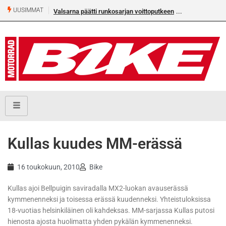
UUSIMMAT
Valsarna päätti runkosarjan voittoputkeen
Älä missaa täm
numeroa!
Kullas kuudes MM-erässä
16 toukokuun, 2010
Bike
Kullas ajoi Bellpuigin saviradalla MX2-luokan avauserässä
kymmenenneksi ja toisessa erässä kuudenneksi. Yhteistuloksissa
18-vuotias helsinkiläinen oli kahdeksas. MM-sarjassa Kullas putosi
hienosta ajosta huolimatta yhden pykälän kymmenenneksi.