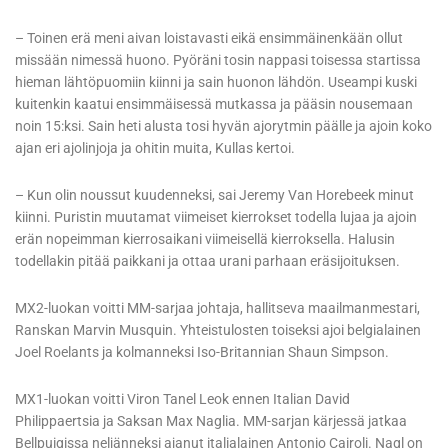
– Toinen erä meni aivan loistavasti eikä ensimmäinenkään ollut
missään nimessä huono. Pyöräni tosin nappasi toisessa startissa
hieman lähtöpuomiin kiinni ja sain huonon lähdön. Useampi kuski
kuitenkin kaatui ensimmäisessä mutkassa ja pääsin nousemaan
noin 15:ksi. Sain heti alusta tosi hyvän ajorytmin päälle ja ajoin koko
ajan eri ajolinjoja ja ohitin muita, Kullas kertoi.
– Kun olin noussut kuudenneksi, sai Jeremy Van Horebeek minut
kiinni. Puristin muutamat viimeiset kierrokset todella lujaa ja ajoin
erän nopeimman kierrosaikani viimeisellä kierroksella. Halusin
todellakin pitää paikkani ja ottaa urani parhaan eräsijoituksen.
MX2-luokan voitti MM-sarjaa johtaja, hallitseva maailmanmestari,
Ranskan Marvin Musquin. Yhteistulosten toiseksi ajoi belgialainen
Joel Roelants ja kolmanneksi Iso-Britannian Shaun Simpson.
MX1-luokan voitti Viron Tanel Leok ennen Italian David
Philippaertsia ja Saksan Max Naglia. MM-sarjan kärjessä jatkaa
Bellpuigissa neljänneksi ajanut italialainen Antonio Cairoli. Nagl on