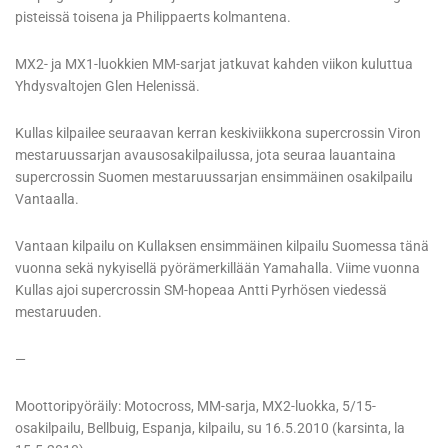
pisteissä toisena ja Philippaerts kolmantena.
MX2- ja MX1-luokkien MM-sarjat jatkuvat kahden viikon kuluttua
Yhdysvaltojen Glen Helenissä.
Kullas kilpailee seuraavan kerran keskiviikkona supercrossin Viron
mestaruussarjan avausosakilpailussa, jota seuraa lauantaina
supercrossin Suomen mestaruussarjan ensimmäinen osakilpailu
Vantaalla.
Vantaan kilpailu on Kullaksen ensimmäinen kilpailu Suomessa tänä
vuonna sekä nykyisellä pyörämerkillään Yamahalla. Viime vuonna
Kullas ajoi supercrossin SM-hopeaa Antti Pyrhösen viedessä
mestaruuden.
—
Moottoripyöräily: Motocross, MM-sarja, MX2-luokka, 5/15-
osakilpailu, Bellbuig, Espanja, kilpailu, su 16.5.2010 (karsinta, la