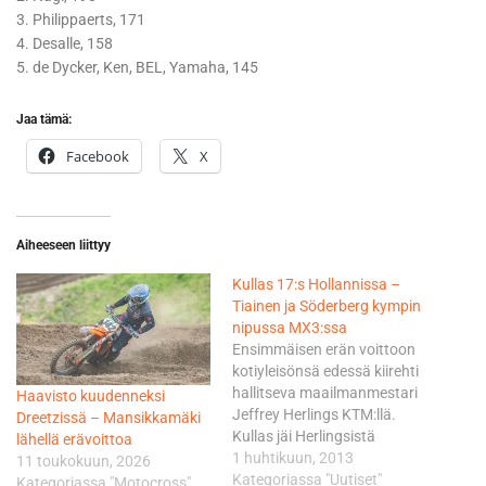
3. Philippaerts, 171
4. Desalle, 158
5. de Dycker, Ken, BEL, Yamaha, 145
Jaa tämä:
Facebook
X
Aiheeseen liittyy
Kullas 17:s Hollannissa –
Tiainen ja Söderberg kympin
nipussa MX3:ssa
Ensimmäisen erän voittoon
kotiyleisönsä edessä kiirehti
hallitseva maailmanmestari
Haavisto kuudenneksi
Jeffrey Herlings KTM:llä.
Dreetzissä – Mansikkamäki
Kullas jäi Herlingsistä
lähellä erävoittoa
1.43,691. Valkenswaardiin
1 huhtikuun, 2013
11 toukokuun, 2026
täysi pistepotti
Kategoriassa "Uutiset"
Kategoriassa "Motocross"