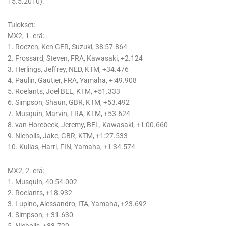
15.5.2010).
Tulokset:
MX2, 1. erä:
1. Roczen, Ken GER, Suzuki, 38:57.864
2. Frossard, Steven, FRA, Kawasaki, +2.124
3. Herlings, Jeffrey, NED, KTM, +34.476
4. Paulin, Gautier, FRA, Yamaha, +:49.908
5. Roelants, Joel BEL, KTM, +51.333
6. Simpson, Shaun, GBR, KTM, +53.492
7. Musquin, Marvin, FRA, KTM, +53.624
8. van Horebeek, Jeremy, BEL, Kawasaki, +1:00.660
9. Nicholls, Jake, GBR, KTM, +1:27.533
10. Kullas, Harri, FIN, Yamaha, +1:34.574
MX2, 2. erä:
1. Musquin, 40:54.002
2. Roelants, +18.932
3. Lupino, Alessandro, ITA, Yamaha, +23.692
4. Simpson, +:31.630