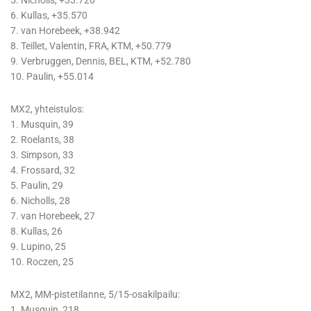
5. Nicholls, +33.720
6. Kullas, +35.570
7. van Horebeek, +38.942
8. Teillet, Valentin, FRA, KTM, +50.779
9. Verbruggen, Dennis, BEL, KTM, +52.780
10. Paulin, +55.014
MX2, yhteistulos:
1. Musquin, 39
2. Roelants, 38
3. Simpson, 33
4. Frossard, 32
5. Paulin, 29
6. Nicholls, 28
7. van Horebeek, 27
8. Kullas, 26
9. Lupino, 25
10. Roczen, 25
MX2, MM-pistetilanne, 5/15-osakilpailu:
1. Musquin, 218