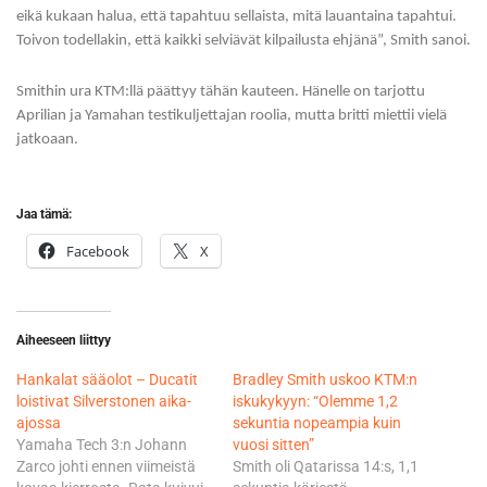
eikä kukaan halua, että tapahtuu sellaista, mitä lauantaina tapahtui.
Toivon todellakin, että kaikki selviävät kilpailusta ehjänä”, Smith sanoi.
Smithin ura KTM:llä päättyy tähän kauteen. Hänelle on tarjottu
Aprilian ja Yamahan testikuljettajan roolia, mutta britti miettii vielä
jatkoaan.
Jaa tämä:
Facebook
X
Aiheeseen liittyy
Hankalat sääolot – Ducatit
Bradley Smith uskoo KTM:n
loistivat Silverstonen aika-
iskukykyyn: “Olemme 1,2
ajossa
sekuntia nopeampia kuin
Yamaha Tech 3:n Johann
vuosi sitten”
Zarco johti ennen viimeistä
Smith oli Qatarissa 14:s, 1,1