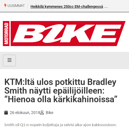
UUSIMMAT
Heikkilä kymmenes 250cc EM-challengessä
KTM:ltä ulos potkittu Bradley
Smith näytti epäilijöilleen:
”Hienoa olla kärkikahinoissa”
26 elokuun, 2018
Bike
Smith oli Q1:n nopein kuljettaja ja selvisi aika-ajon kakkososioon.