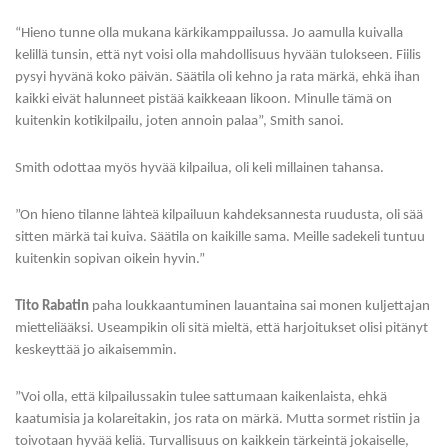
“Hieno tunne olla mukana kärkikamppailussa. Jo aamulla kuivalla
kelillä tunsin, että nyt voisi olla mahdollisuus hyvään tulokseen. Fiilis
pysyi hyvänä koko päivän. Säätila oli kehno ja rata märkä, ehkä ihan
kaikki eivät halunneet pistää kaikkeaan likoon. Minulle tämä on
kuitenkin kotikilpailu, joten annoin palaa”, Smith sanoi.
Smith odottaa myös hyvää kilpailua, oli keli millainen tahansa.
”On hieno tilanne lähteä kilpailuun kahdeksannesta ruudusta, oli sää
sitten märkä tai kuiva. Säätila on kaikille sama. Meille sadekeli tuntuu
kuitenkin sopivan oikein hyvin.”
Tito Rabatin
paha loukkaantuminen lauantaina sai monen kuljettajan
mietteliääksi. Useampikin oli sitä mieltä, että harjoitukset olisi pitänyt
keskeyttää jo aikaisemmin.
”Voi olla, että kilpailussakin tulee sattumaan kaikenlaista, ehkä
kaatumisia ja kolareitakin, jos rata on märkä. Mutta sormet ristiin ja
toivotaan hyvää keliä. Turvallisuus on kaikkein tärkeintä jokaiselle,