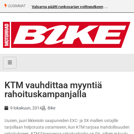
UUSIMMAT
Valsarna päätti runkosarjan voittoputkeen
Älä missaa täm
numeroa!
KTM vauhdittaa myyntiä
rahoituskampanjalla
9 lokakuun, 2014
Bike
Uusien, juuri liikkeisiin saapuneiden EXC- ja SX-mallien ostajille
tarjoillaan helpotusta ostamiseen, kun KTM tarjoaa mahdollisuuden
rahoitukseen. KTM Financessa rahoituskorko on 0%, siihen ei kuulu