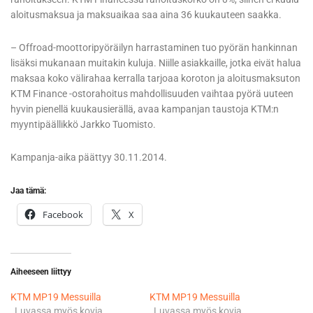
aloitusmaksua ja maksuaikaa saa aina 36 kuukauteen saakka.
– Offroad-moottoripyöräilyn harrastaminen tuo pyörän hankinnan
lisäksi mukanaan muitakin kuluja. Niille asiakkaille, jotka eivät halua
maksaa koko välirahaa kerralla tarjoaa koroton ja aloitusmaksuton
KTM Finance -ostorahoitus mahdollisuuden vaihtaa pyörä uuteen
hyvin pienellä kuukausierällä, avaa kampanjan taustoja KTM:n
myyntipäällikkö Jarkko Tuomisto.
Kampanja-aika päättyy 30.11.2014.
Jaa tämä:
Facebook
X
Aiheeseen liittyy
KTM MP19 Messuilla
KTM MP19 Messuilla
Luvassa myös kovia
Luvassa myös kovia