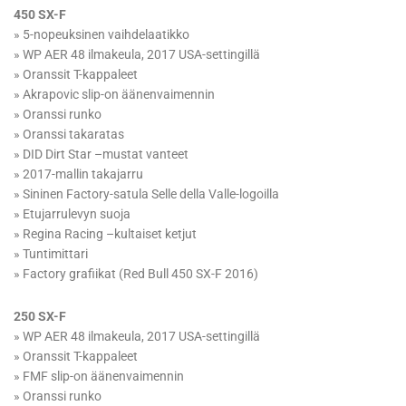
450 SX-F
» 5-nopeuksinen vaihdelaatikko
» WP AER 48 ilmakeula, 2017 USA-settingillä
» Oranssit T-kappaleet
» Akrapovic slip-on äänenvaimennin
» Oranssi runko
» Oranssi takaratas
» DID Dirt Star –mustat vanteet
» 2017-mallin takajarru
» Sininen Factory-satula Selle della Valle-logoilla
» Etujarrulevyn suoja
» Regina Racing –kultaiset ketjut
» Tuntimittari
» Factory grafiikat (Red Bull 450 SX-F 2016)
250 SX-F
» WP AER 48 ilmakeula, 2017 USA-settingillä
» Oranssit T-kappaleet
» FMF slip-on äänenvaimennin
» Oranssi runko