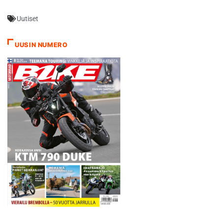
special edition -mallisto.
Uutiset
Esimerkiksi nelipuolikasta
saadaan Suomeen vain neljä
kappaletta. Mikäli mallin
UUSIN NUMERO
mielii omakseen, tilauksen
kanssa ei siis kannatta
empiä ja tinkimisen…