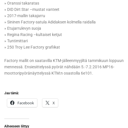
» Oranssi takaratas
» DID Dirt Star –mustat vanteet
» 2017-mallin takajarru
» Sininen Factory-satula Adidaksen kolmella raidalla
» Etujarrulevyn suoja
» Regina Racing –kultaiset ketjut
» Tuntimittari
» 250 Troy Lee Factory grafiikat
Factory mallit on saatavilla KTM-jälleenmyyjiltä tammikuun loppuun
mennessä. Ensiesittelyssä pyörät nähdään 5.-7.2.2016 MP16-
moottoripyöränäyttelyssä KTM:n osastolla 6e101.
Jaa tämä:
Facebook
X
Aiheeseen liittyy