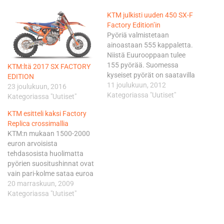
KTM julkisti uuden 450 SX-F
Factory Edition’in
Pyöriä valmistetaan
ainoastaan 555 kappaletta.
Niistä Euurooppaan tulee
155 pyörää. Suomessa
KTM:ltä 2017 SX FACTORY
kyseiset pyörät on saatavilla
EDITION
alkuvuodesta 2013. Factory
11 joulukuun, 2012
23 joulukuun, 2016
Editionit ovat varustettu
Kategoriassa "Uutiset"
Kategoriassa "Uutiset"
seuraavilla lisävarusteilla: -
KTM esitteli kaksi Factory
Akrapovicin titaaninen
Replica crossimallia
äänenvaimennin - Oranssilla
KTM:n mukaan 1500-2000
runko - Oranssit CNC-
euron arvoisista
koneistetut T-kappaleet -
tehdasosista huolimatta
Oranssi 52" takaratas -
pyörien suositushinnat ovat
Factory "Selle Della Valle" -
vain pari-kolme sataa euroa
penkki - Etujarrulevyn suoja
kalliimpia kuin
20 marraskuun, 2009
- Reginan kultaiset…
perusversioiden. KTM:n
Kategoriassa "Uutiset"
Suomen maahantuoja
muistuttaa, että kyseessä on
todellakin hyvin rajoitettu ns.