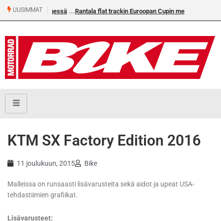
UUSIMMAT
M-challengessä
Rantala flat trackin Euroopan Cupin mestari
KTM SX Factory Edition 2016
11 joulukuun, 2015
Bike
Malleissa on runsaasti lisävarusteita sekä aidot ja upeat USA-
tehdastiimien grafiikat.
Lisävarusteet: