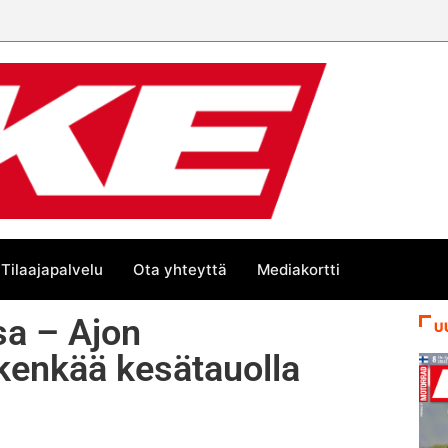
Tilaajapalvelu
Ota yhteyttä
Mediakortti
sa – Ajon
U
 kenkää kesätauolla