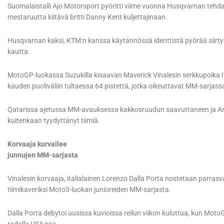
Suomalaistalli Ajo Motorsport pyöritti viime vuonna Husqvarnan tehdast
mestaruutta kiitävä britti Danny Kent kuljettajinaan.
Husqvarnan kaksi, KTM:n kanssa käytännössä identtistä pyörää siirtyivät
kautta.
MotoGP-luokassa Suzukilla kisaavan Maverick Vinalesin serkkupoika Is
kauden puoliväliin tultaessa 64 pistettä, jotka oikeuttavat MM-sarjas
Qatarissa ajetussa MM-avauksessa kakkosruudun saavuttaneen ja Arge
kuitenkaan tyydyttänyt tiimiä.
Korvaaja kurvailee
junnujen MM-sarjasta
Vinalesin korvaaja, italialainen Lorenzo Dalla Porta nostetaan parras
tiimikaveriksi Moto3-luokan junioreiden MM-sarjasta.
Dalla Porta debytoi uusissa kuvioissa reilun viikon kuluttua, kun Mot