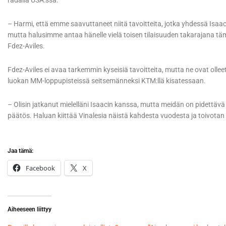
radalla USA:ssa.
– Harmi, että emme saavuttaneet niitä tavoitteita, jotka yhdessä Isaa
mutta halusimme antaa hänelle vielä toisen tilaisuuden takarajana täm
Fdez-Aviles.
Fdez-Aviles ei avaa tarkemmin kyseisiä tavoitteita, mutta ne ovat ollee
luokan MM-loppupisteissä seitsemänneksi KTM:llä kisatessaan.
– Olisin jatkanut mielelläni Isaacin kanssa, mutta meidän on pidettäv
päätös. Haluan kiittää Vinalesia näistä kahdesta vuodesta ja toivotan 
Jaa tämä:
Facebook
X
Aiheeseen liittyy