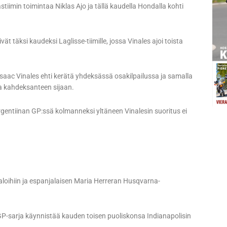
iimin toimintaa Niklas Ajo ja tällä kaudella Hondalla kohti
 täksi kaudeksi Laglisse-tiimille, jossa Vinales ajoi toista
aac Vinales ehti kerätä yhdeksässä osakilpailussa ja samalla
sa kahdeksanteen sijaan.
ntiinan GP:ssä kolmanneksi yltäneen Vinalesin suoritus ei
valoihiin ja espanjalaisen Maria Herreran Husqvarna-
oGP-sarja käynnistää kauden toisen puoliskonsa Indianapolisin