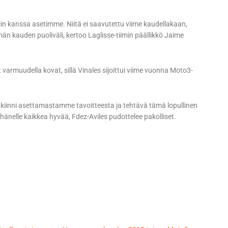
cin kanssa asetimme. Niitä ei saavutettu viime kaudellakaan,
än kauden puoliväli, kertoo Laglisse-tiimin päällikkö Jaime
t varmuudella kovat, sillä Vinales sijoittui viime vuonna Moto3-
ä kiinni asettamastamme tavoitteesta ja tehtävä tämä lopullinen
hänelle kaikkea hyvää, Fdez-Aviles pudottelee pakolliset.