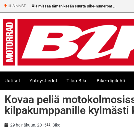
Älä missaa tämän kesän suurta Bike-numeroa!
UUSIMMAT
Uutiset
Yhteystiedot
Tilaa Bike
Bike-digilehti
Kovaa peliä motokolmosis
kilpakumppanille kylmästi
29 heinäkuun, 2015
Bike