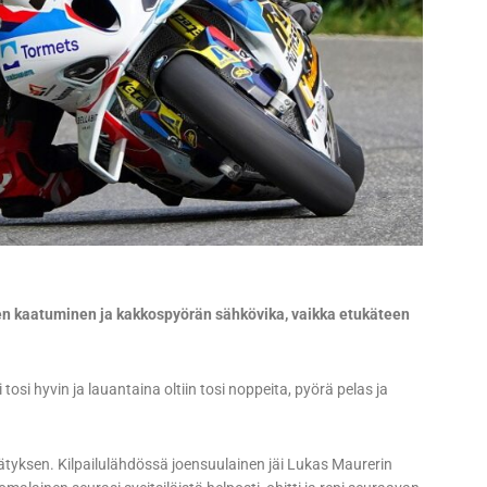
een kaatuminen ja kakkospyörän sähkövika, vaikka etukäteen
si hyvin ja lauantaina oltiin tosi noppeita, pyörä pelas ja
ätyksen. Kilpailulähdössä joensuulainen jäi Lukas Maurerin