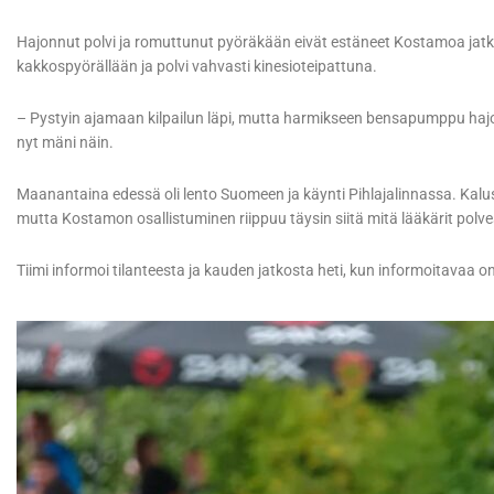
Hajonnut polvi ja romuttunut pyöräkään eivät estäneet Kostamoa jatk
kakkospyörällään ja polvi vahvasti kinesioteipattuna.
– Pystyin ajamaan kilpailun läpi, mutta harmikseen bensapumppu hajo
nyt mäni näin.
Maanantaina edessä oli lento Suomeen ja käynti Pihlajalinnassa. Kalu
mutta Kostamon osallistuminen riippuu täysin siitä mitä lääkärit polv
Tiimi informoi tilanteesta ja kauden jatkosta heti, kun informoitavaa on