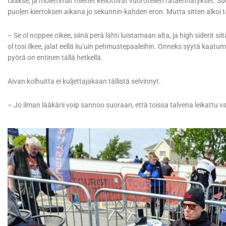
taakse, ja molemmat miehet kellottivat vuorotellen rataennätykset. Suom
puolen kierroksen aikana jo sekunnin-kahden eron. Mutta sitten alkoi 
– Se ol noppee oikee, siinä perä lähti luistamaan alta, ja high siderit 
ol tosi ilkee, jalat eellä liu’uin pehmustepaaleihin. Onneks syytä kaatu
pyörä on entinen tällä hetkellä.
Aivan kolhuitta ei kuljettajakaan tällistä selvinnyt.
– Jo ilman lääkärii voip sannoo suoraan, että toissa talvena leikattu va