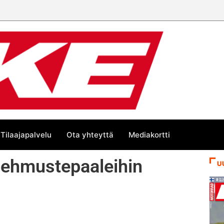
e-numeroa!
Tilaajapalvelu
Ota yhteyttä
Mediakortti
 pehmustepaaleihin
U