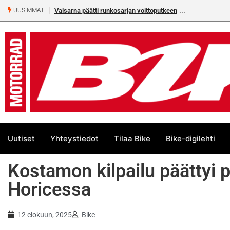
Älä missaa tämän kesän suurta Bik
UUSIMMAT
Uutiset
Yhteystiedot
Tilaa Bike
Bike-digilehti
Kostamon kilpailu päättyi
Horicessa
12 elokuun, 2025
Bike