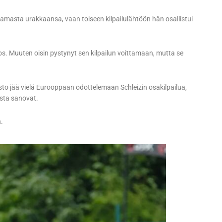
amasta urakkaansa, vaan toiseen kilpailulähtöön hän osallistui
s. Muuten oisin pystynyt sen kilpailun voittamaan, mutta se
sto jää vielä Eurooppaan odottelemaan Schleizin osakilpailua,
esta sanovat.
.