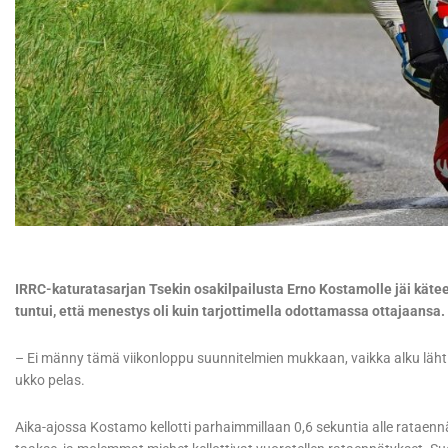
IRRC-katuratasarjan Tsekin osakilpailusta Erno Kostamolle jäi kät
tuntui, että menestys oli kuin tarjottimella odottamassa ottajaansa.
– Ei männy tämä viikonloppu suunnitelmien mukkaan, vaikka alku lähti to
ukko pelas.
Aika-ajossa Kostamo kellotti parhaimmillaan 0,6 sekuntia alle rataenn