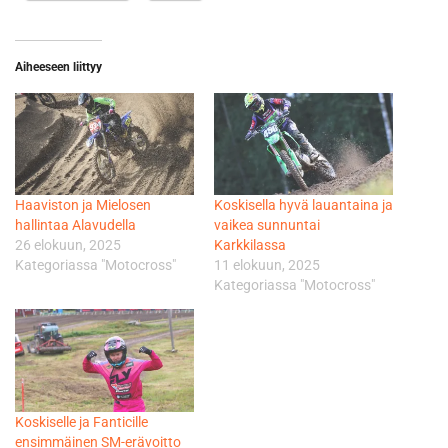
Aiheeseen liittyy
Haaviston ja Mielosen
Koskisella hyvä lauantaina ja
hallintaa Alavudella
vaikea sunnuntai
26 elokuun, 2025
Karkkilassa
Kategoriassa "Motocross"
11 elokuun, 2025
Kategoriassa "Motocross"
Koskiselle ja Fanticille
ensimmäinen SM-erävoitto