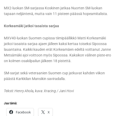
MX2-luokan SM-sarjassa Koskinen jatkaa Nuorten SM-luokan
tapaan neljäntenä, mutta vain 11 pisteen päässä hopeamitalista.
Korkeamäki jatkoi tasaista sarjaa
MXV40-luokan Suomen cupissa tiimipäällikkö Matti Korkeamäki
jatkoi tasaista sarjaa ajaen jälleen kaksi kertaa toiseksi Sipoossa
lauantaina. Kaikki kauden erät Korkeamäen edeltä voittanut Janne
Metsämäki ajoi voittoon myös Sipoossa. Kaksikon välinen piste-ero
on kolmen osakilpailun jälkeen 18 pistettä.
SM-sarjat sekä veteraanien Suomen cup jatkuvat kahden viikon
päästä Karkkilan Mansikin saviradalla.
Teksti: Henry Ahola, kuva: Xracing / Jani Hovi
Jaa tämä:
Facebook
X