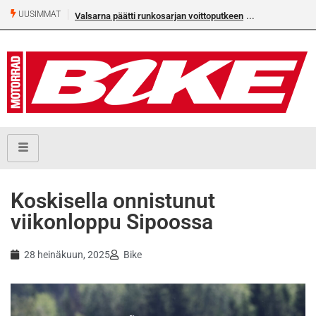
UUSIMMAT
Valsarna päätti runkosarjan voittoputkeen
Älä missaa täm
numeroa!
Koskisella onnistunut
viikonloppu Sipoossa
28 heinäkuun, 2025
Bike