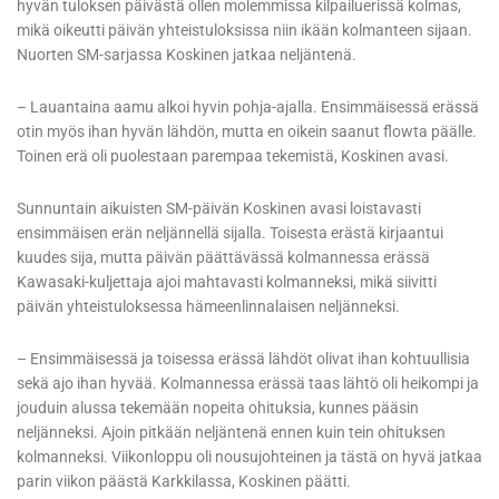
hyvän tuloksen päivästä ollen molemmissa kilpailuerissä kolmas,
mikä oikeutti päivän yhteistuloksissa niin ikään kolmanteen sijaan.
Nuorten SM-sarjassa Koskinen jatkaa neljäntenä.
– Lauantaina aamu alkoi hyvin pohja-ajalla. Ensimmäisessä erässä
otin myös ihan hyvän lähdön, mutta en oikein saanut flowta päälle.
Toinen erä oli puolestaan parempaa tekemistä, Koskinen avasi.
Sunnuntain aikuisten SM-päivän Koskinen avasi loistavasti
ensimmäisen erän neljännellä sijalla. Toisesta erästä kirjaantui
kuudes sija, mutta päivän päättävässä kolmannessa erässä
Kawasaki-kuljettaja ajoi mahtavasti kolmanneksi, mikä siivitti
päivän yhteistuloksessa hämeenlinnalaisen neljänneksi.
– Ensimmäisessä ja toisessa erässä lähdöt olivat ihan kohtuullisia
sekä ajo ihan hyvää. Kolmannessa erässä taas lähtö oli heikompi ja
jouduin alussa tekemään nopeita ohituksia, kunnes pääsin
neljänneksi. Ajoin pitkään neljäntenä ennen kuin tein ohituksen
kolmanneksi. Viikonloppu oli nousujohteinen ja tästä on hyvä jatkaa
parin viikon päästä Karkkilassa, Koskinen päätti.