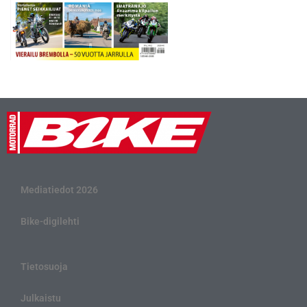
Mediatiedot 2026
Bike-digilehti
Tietosuoja
Julkaistu