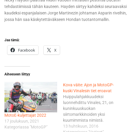
Nicky Hayden päättää viiden vuoden mittaisen pestinsä Ducatin
tehdastiimissä tähän kauteen. Hayden siirtyy kahdeksi seuraavaksi
kaudeksi espanjalaisen Jorge Martinezin johtaman Asparin riveihin,
jossa hän saa käskytettäväkseen Hondan tuotantomallin.
Jaa tämä:
Facebook
X
Aiheeseen liittyy
Kova väite: Ajon ja MotoGP-
kuski Vinalesin tiet eroavat
Huippulahjakkuudeksi
luonnehdittu Vinales, 21, on
kuninkuuskuokan
siirtomarkkinoiden yksi
MotoE-kuljettajat 2022
kuumimmista nimistä.
17 joulukuun, 2021
Hänen perässään ovat
13 huhtikuun, 2016
Kategoriassa "MotoGP"