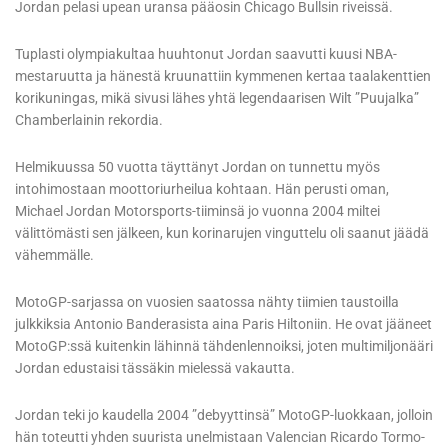
Jordan pelasi upean uransa pääosin Chicago Bullsin riveissä.
Tuplasti olympiakultaa huuhtonut Jordan saavutti kuusi NBA-
mestaruutta ja hänestä kruunattiin kymmenen kertaa taalakenttien
korikuningas, mikä sivusi lähes yhtä legendaarisen Wilt ”Puujalka”
Chamberlainin rekordia.
Helmikuussa 50 vuotta täyttänyt Jordan on tunnettu myös
intohimostaan moottoriurheilua kohtaan. Hän perusti oman,
Michael Jordan Motorsports-tiiminsä jo vuonna 2004 miltei
välittömästi sen jälkeen, kun korinarujen vinguttelu oli saanut jäädä
vähemmälle.
MotoGP-sarjassa on vuosien saatossa nähty tiimien taustoilla
julkkiksia Antonio Banderasista aina Paris Hiltoniin. He ovat jääneet
MotoGP:ssä kuitenkin lähinnä tähdenlennoiksi, joten multimiljonääri
Jordan edustaisi tässäkin mielessä vakautta.
Jordan teki jo kaudella 2004 ”debyyttinsä” MotoGP-luokkaan, jolloin
hän toteutti yhden suurista unelmistaan Valencian Ricardo Tormo-