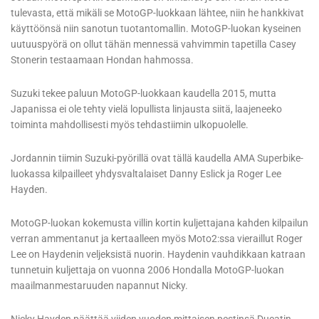
tulevasta, että mikäli se MotoGP-luokkaan lähtee, niin he hankkivat
käyttöönsä niin sanotun tuotantomallin. MotoGP-luokan kyseinen
uutuuspyörä on ollut tähän mennessä vahvimmin tapetilla Casey
Stonerin testaamaan Hondan hahmossa.
Suzuki tekee paluun MotoGP-luokkaan kaudella 2015, mutta
Japanissa ei ole tehty vielä lopullista linjausta siitä, laajeneeko
toiminta mahdollisesti myös tehdastiimin ulkopuolelle.
Jordannin tiimin Suzuki-pyörillä ovat tällä kaudella AMA Superbike-
luokassa kilpailleet yhdysvaltalaiset Danny Eslick ja Roger Lee
Hayden.
MotoGP-luokan kokemusta villin kortin kuljettajana kahden kilpailun
verran ammentanut ja kertaalleen myös Moto2:ssa vieraillut Roger
Lee on Haydenin veljeksistä nuorin. Haydenin vauhdikkaan katraan
tunnetuin kuljettaja on vuonna 2006 Hondalla MotoGP-luokan
maailmanmestaruuden napannut Nicky.