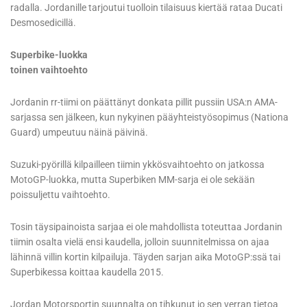
radalla. Jordanille tarjoutui tuolloin tilaisuus kiertää rataa Ducati
Desmosedicillä.
Superbike-luokka
toinen vaihtoehto
Jordanin rr-tiimi on päättänyt donkata pillit pussiin USA:n AMA-
sarjassa sen jälkeen, kun nykyinen pääyhteistyösopimus (Nationa
Guard) umpeutuu näinä päivinä.
Suzuki-pyörillä kilpailleen tiimin ykkösvaihtoehto on jatkossa
MotoGP-luokka, mutta Superbiken MM-sarja ei ole sekään
poissuljettu vaihtoehto.
Tosin täysipainoista sarjaa ei ole mahdollista toteuttaa Jordanin
tiimin osalta vielä ensi kaudella, jolloin suunnitelmissa on ajaa
lähinnä villin kortin kilpailuja. Täyden sarjan aika MotoGP:ssä tai
Superbikessa koittaa kaudella 2015.
Jordan Motorsportin suunnalta on tihkunut jo sen verran tietoa