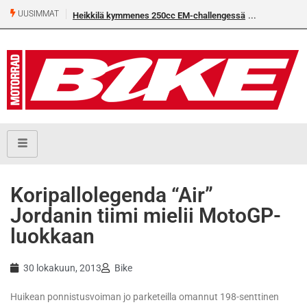
UUSIMMAT
Heikkilä kymmenes 250cc EM-challengessä
Rantala flat
Koripallolegenda “Air”
Jordanin tiimi mielii MotoGP-
luokkaan
30 lokakuun, 2013
Bike
Huikean ponnistusvoiman jo parketeilla omannut 198-senttinen