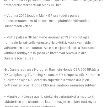
amatööreille tarkoitetuun Manx GP:hen.
– Vuonna 2012 jouduin Manx GP:ssä todella pahaan
onnettomuuteen, mikä pakotti minut pitämään välivuoden,
Gunnarsson kertoo.
– Mutta palasin GP:hen viime vuonna! 2013 en voinut ajaa
normaaleilla vaihteilla varustetuilla pyörillä, koska vaihteiden
vaihtaminen ei onnistunut. Ajoin sen sijaan classicia Ruotsissa
vanhalla brittipyörällä, jossa vaihteet ovat oikealla jalalla,
Gunnarsson nauraa.
Nyt Gunnarson ajaa Nordgren Racingin Honda CBR 600 RR:ää ja
DP Coldplaning/TC Racing Kawasaki ER-6 supertwiniä. Korhonen
puolestaan ajaa NK Motorsin supertwin-Kawasakilla ja on
luottavainen oman Honda CBR:nsä kuntoon saamisen suhteen.
– Minulle on tulossa uusi luistokytkin perjantaiksi ja moottorin
säätämisen pitäisi onnistua lauantaina, joten uskon, että myös