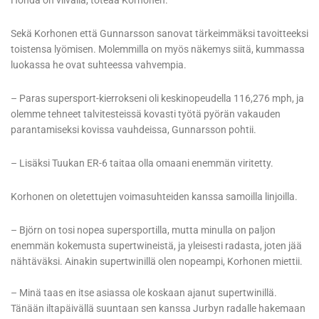
Honda on viivalla, toteaa Korhonen.
Sekä Korhonen että Gunnarsson sanovat tärkeimmäksi tavoitteeksi
toistensa lyömisen. Molemmilla on myös näkemys siitä, kummassa
luokassa he ovat suhteessa vahvempia.
– Paras supersport-kierrokseni oli keskinopeudella 116,276 mph, ja
olemme tehneet talvitesteissä kovasti työtä pyörän vakauden
parantamiseksi kovissa vauhdeissa, Gunnarsson pohtii.
– Lisäksi Tuukan ER-6 taitaa olla omaani enemmän viritetty.
Korhonen on oletettujen voimasuhteiden kanssa samoilla linjoilla.
– Björn on tosi nopea supersportilla, mutta minulla on paljon
enemmän kokemusta supertwineistä, ja yleisesti radasta, joten jää
nähtäväksi. Ainakin supertwinillä olen nopeampi, Korhonen miettii.
– Minä taas en itse asiassa ole koskaan ajanut supertwinillä.
Tänään iltapäivällä suuntaan sen kanssa Jurbyn radalle hakemaan