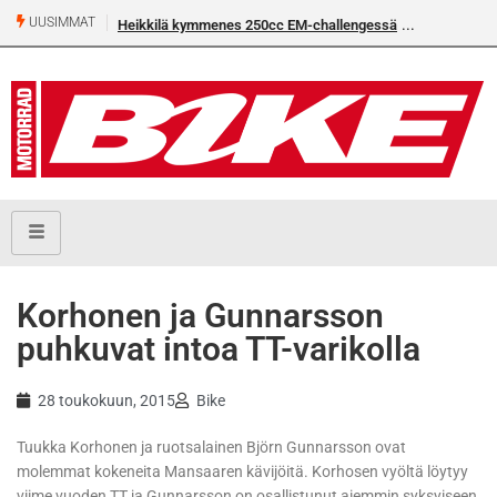
UUSIMMAT
Heikkilä kymmenes 250cc EM-challengessä
Korhonen ja Gunnarsson
puhkuvat intoa TT-varikolla
28 toukokuun, 2015
Bike
Tuukka Korhonen ja ruotsalainen Björn Gunnarsson ovat
molemmat kokeneita Mansaaren kävijöitä. Korhosen vyöltä löytyy
viime vuoden TT ja Gunnarsson on osallistunut aiemmin syksyiseen,