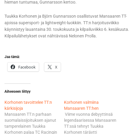
hieman tuntumaa, Gunnarsson kertoo.
Tuukka Korhonen ja Björn Gunnarsson osallistuvat Mansaaren TT-
ajoissa supersport- ja lightweight-luokkiin. TT:n harjoitusviikko
käynnistyy lauantaina 30. toukokuuta ja kilpailuviikko 6. kesäkuuta.
Kilpailulähetykset ovat nähtävissä Nelonen Prolla.
Jaa tämä:
Facebook
X
Aiheeseen liittyy
Korhonen tavoittelee TT:n
Korhonen valmiina
kärkisijoja
Mansaaren TT:hen
Mansaaren TT:n parhaan
Viime vuonna debyyttinsä
suomalaissijoituksen ajanut
legendaarisessa Mansaaren
tamperelainen Tuukka
TT:ssä tehnyt Tuukka
Korhonen palaa TC Racingin
Korhonen täräytti