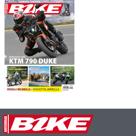
kun vastaan asettuu
Imatran Moottorikerhon
Juha Kallion johdolla nippu
kotimaisia Superbiken…