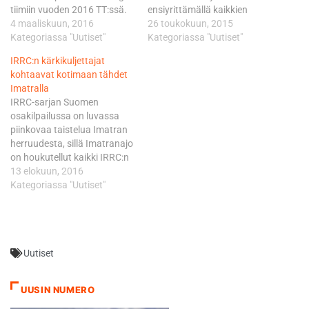
tiimiin vuoden 2016 TT:ssä.
ensiyrittämällä kaikkien
Viime vuonna Lightweight-
4 maaliskuun, 2016
aikojen suomalaissijoituksen
26 toukokuun, 2015
luokan kolmanneksitoista
Kategoriassa "Uutiset"
ollen lightweight-luokan
Kategoriassa "Uutiset"
sijoittunut Korhonen kilpaili
kuudestoista. Tänä vuonna
IRRC:n kärkikuljettajat
vuoden 2013 Manx Grand
tähtäin on yhä
kohtaavat kotimaan tähdet
Prixissä TC Racingin
korkeammalla. - Hopeinen
Imatralla
väreissä. Tuolloin mies
replika pitää ainakin saada,
IRRC-sarjan Suomen
sijoittui yhdenneksitoista.
mutta tähtäin on kympin
osakilpailussa on luvassa
Tänä vuonna Korhosen
sakissa, Irlanninmereltä,
piinkovaa taistelua Imatran
tiimikavereita DP
Mansaaren lautalta
herruudesta, sillä Imatranajo
Coldplaning/TC Racingissä
tavoittamamme Korhonen
on houkutellut kaikki IRRC:n
ovat ruotsalainen Björn
pohtii. Replika on kopio
kärkinimet Vuoksen
13 elokuun, 2016
Gunnarsson, joka kilpailee
voittopalkinnosta,
rannoille. Superbike-luokan
Kategoriassa "Uutiset"
Lightweightin lisäksi…
pronssiseen edellytetään
kärkikolmikko, belgialaiset
110 % ja hopeiseen…
Vincent Lonbois, Sebastien
La Grelle sekä saksalainen
Didier Grams saavat
Uutiset
epäilemättä Imatralla
poikkeuksellisen kovaa
vastusta sarjan
UUSIN NUMERO
ulkopuolisista kuljettajista,