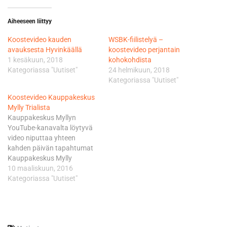
Aiheeseen liittyy
Koostevideo kauden
WSBK-fiilistelyä –
avauksesta Hyvinkäällä
koostevideo perjantain
1 kesäkuun, 2018
kohokohdista
Kategoriassa "Uutiset"
24 helmikuun, 2018
Kategoriassa "Uutiset"
Koostevideo Kauppakeskus
Mylly Trialista
Kauppakeskus Myllyn
YouTube-kanavalta löytyvä
video niputtaa yhteen
kahden päivän tapahtumat
Kauppakeskus Mylly
Trialista. Ensimmäisen
10 maaliskuun, 2016
Kauppakeskus Mylly Trialin
Kategoriassa "Uutiset"
järjestäjänä toimi Turun
Seudun Moottoriurheilijat ry.
ja tapahtuma toteutettiin
yhteistyössä Kauppakeskus