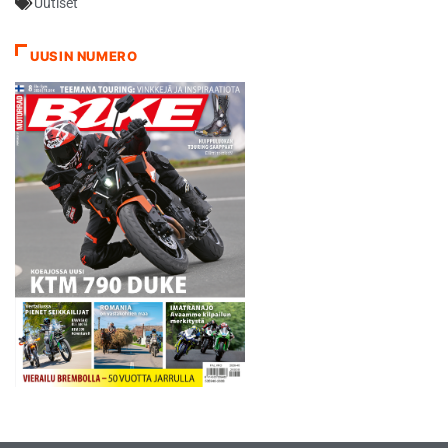
Uutiset
Myllyn sekä Suomen
Moottoriliitto ry:n kanssa.
Teksti ja kuva: Marko Vihriä
UUSIN NUMERO