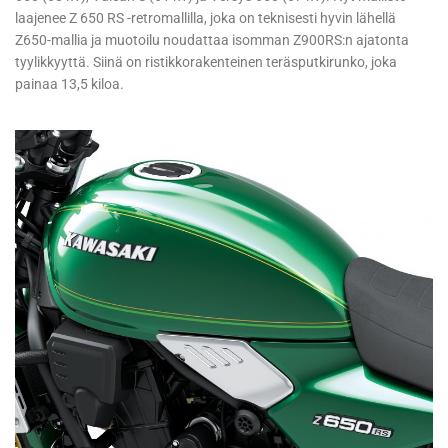
laajenee Z 650 RS -retromallilla, joka on teknisesti hyvin lähellä
Z650-mallia ja muotoilu noudattaa isomman Z900RS:n ajatonta
tyylikkyyttä. Siinä on ristikkorakenteinen teräsputkirunko, joka
painaa 13,5 kiloa.