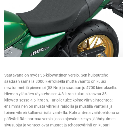
Saatavana on myös 35-kilowattinen versio. Sen huipputeho
saadaan samalla 8000 kierroksella mutta vääntö on kuusi
newtonmetriä pienempi (58 Nm) ja saadaan jo 4700 kierroksella.
Hieman yllättäen täystehoisen 4,3 litran kulutus kasvaa 35-
kilowattisessa 4,5 litraan. Tarjolle tulee kolme värivaihtoehtoa:
ensimmäinen on musta vihreillä raidoilla ja mustilla vanteilla ja
toinen vihreä kullanvärisillä vanteilla. Kolmantena vaihtoehtona on
pääväriltään harmaa versio, jossa ajovalon kehys, jäähdyttimen
sivusuojat ja vanteet ovat mustat ja tehostevärinä on kupari.