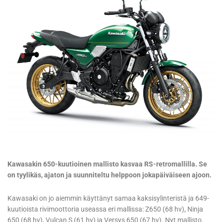
Kawasakin 650-kuutioinen mallisto kasvaa RS-retromallilla. Se
on tyylikäs, ajaton ja suunniteltu helppoon jokapäiväiseen ajoon.
Kawasaki on jo aiemmin käyttänyt samaa kaksisylinteristä ja 649-
kuutioista rivimoottoria useassa eri mallissa: Z650 (68 hv), Ninja
650 (68 hv), Vulcan S (61 hv) ja Versys 650 (67 hv). Nyt mallisto