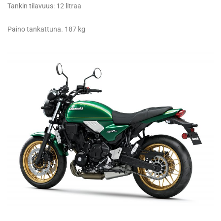
Tankin tilavuus: 12 litraa
Paino tankattuna. 187 kg