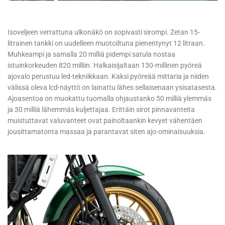
Isoveljeen verrattuna ulkonäkö on sopivasti sirompi. Zetan 15-
litrainen tankki on uudelleen muotoiltuna pienentynyt 12 litraan.
Muhkeampi ja samalla 20 milliä pidempi satula nostaa
istuinkorkeuden 820 milliin. Halkaisijaltaan 130-millinen pyöreä
ajovalo perustuu led-tekniikkaan. Kaksi pyöreää mittaria ja niiden
välissä oleva lcd-näyttö on lainattu lähes sellaisenaan ysisatasesta.
Ajoasentoa on muokattu tuomalla ohjaustanko 50 milliä ylemmäs
ja 30 milliä lähemmäs kuljettajaa. Erittäin sirot pinnavanteita
muistuttavat valuvanteet ovat painoltaankin kevyet vähentäen
jousittamatonta massaa ja parantavat siten ajo-ominaisuuksia.