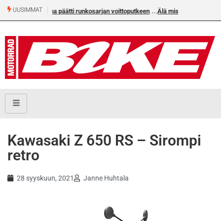
UUSIMMAT
Älä missaa tämän kesän suurta Bike-numeroa!
Kawasaki Z 650 RS – Sirompi
retro
28 syyskuun, 2021
Janne Huhtala