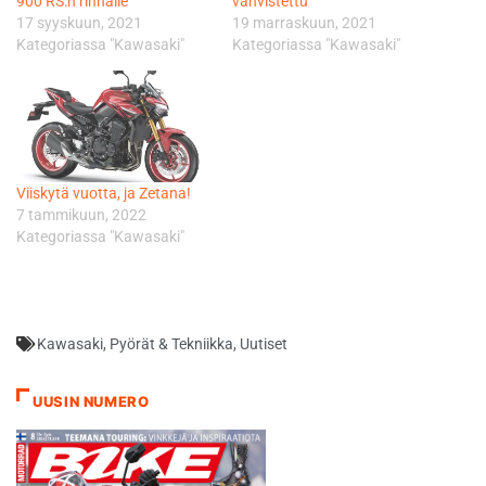
900 RS:n rinnalle
vahvistettu
17 syyskuun, 2021
19 marraskuun, 2021
Kategoriassa "Kawasaki"
Kategoriassa "Kawasaki"
Viiskytä vuotta, ja Zetana!
7 tammikuun, 2022
Kategoriassa "Kawasaki"
Kawasaki
,
Pyörät & Tekniikka
,
Uutiset
UUSIN NUMERO